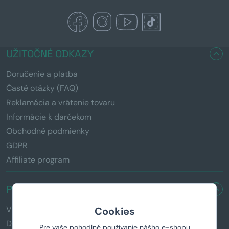
UŽITOČNÉ ODKAZY
Doručenie a platba
Časté otázky (FAQ)
Reklamácia a vrátenie tovaru
Informácie k darčekom
Obchodné podmienky
GDPR
Affiliate program
PRE KOHO HĽADÁTE DARČEK?
Všetky darčeky
Cookies
Darčeky pre mužov
Pre vaše pohodlné používanie nášho e-shopu