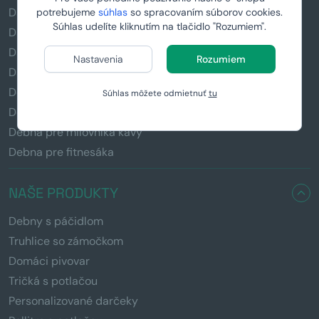
Darčeky pre ženy
potrebujeme
súhlas
so spracovaním súborov cookies.
Súhlas udelíte kliknutím na tlačidlo "Rozumiem".
Darčeky pre deti
Darčeky pre otecka
Nastavenia
Rozumiem
Darčeky pre mamičku
Debna pre pivára
Súhlas môžete odmietnuť
tu
Debna pre rybára
Debna pre milovníka kávy
Debna pre fitnesáka
NAŠE PRODUKTY
Debny s páčidlom
Truhlice so zámočkom
Domáci pivovar
Tričká s potlačou
Personalizované darčeky