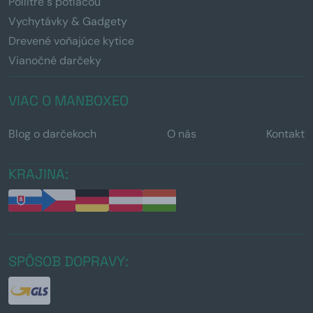
Pollitre s potlačou
Vychytávky & Gadgety
Drevené voňajúce kytice
Vianočné darčeky
VIAC O MANBOXEO
Blog o darčekoch
O nás
Kontakt
KRAJINA:
SPÔSOB DOPRAVY: