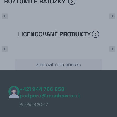
ROZTOMILÉ BATÔŽKY
LICENCOVANÉ PRODUKTY
Zobraziť celú ponuku
+421 944 766 858
podpora@manboxeo.sk
Po-Pia 8:30-17