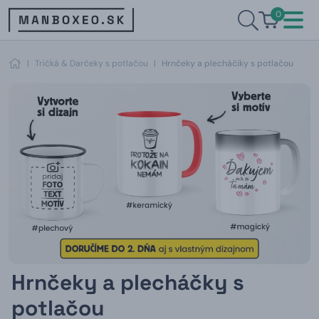
0
|
Tričká & Darčeky s potlačou
|
Hrnčeky a plecháčiky s potlačou
Hrnčeky a plecháčky s
potlačou