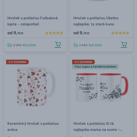
Hrnček s potlačou Futbalová
Hrnček s potlačou Všetko
lopta - celopotlač
najlepšie, ty stará kuno
od
9,
od
9,
79 €
79 €
U VÁS:
10.8.2026
U VÁS:
10.8.2026
2+1 ZDARMA
2+1 ZDARMA
Viac typov a farieb hrnčekov
Keramický hrnček s potlačou
Hrnček s potlačou Si tá
srdca
najlepšia mama na svete -
celopotlač