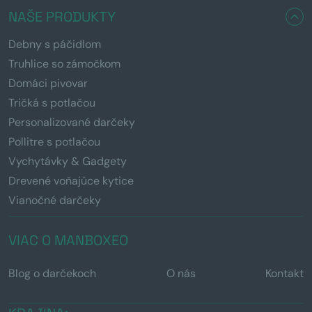
NAŠE PRODUKTY
Debny s páčidlom
Truhlice so zámočkom
Domáci pivovar
Tričká s potlačou
Personalizované darčeky
Pollitre s potlačou
Vychytávky & Gadgety
Drevené voňajúce kytice
Vianočné darčeky
VIAC O MANBOXEO
Blog o darčekoch
O nás
Kontakt