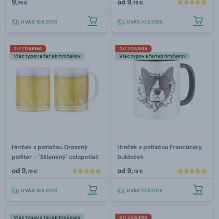
9,
od
9,
79 €
79 €
U VÁS:
10.8.2026
U VÁS:
10.8.2026
2+1 ZDARMA
2+1 ZDARMA
Viac typov a farieb hrnčekov
Viac typov a farieb hrnčekov
Hrnček s potlačou Orosený
Hrnček s potlačou Francúzsky
polliter - "Sklenený" celopotlač
buldoček
od
9,
od
9,
79 €
79 €
U VÁS:
10.8.2026
U VÁS:
10.8.2026
Viac typov a farieb hrnčekov
2+1 ZDARMA