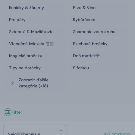
Koníčky & Záujmy
Pivo & Víno
Pre páry
Rybárčenie
Zvieratá & Mazlíčkovia
Znamenie zverokruhu
Vianočná kolekcia 🎅🏻
Plechové hrnčeky
Magické hrnčeky
Deň matiek🌹
Tipy na darčeky
S fotkou
Zobraziť ďalšie
kategórie
(+18)
Filter
Najobľúbenejšie
182 produktov