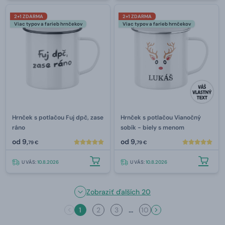
2+1 ZDARMA
2+1 ZDARMA
Viac typov a farieb hrnčekov
Viac typov a farieb hrnčekov
Hrnček s potlačou Fuj dpč, zase
Hrnček s potlačou Vianočný
ráno
sobík - biely s menom
od
9,
od
9,
79 €
79 €
U VÁS:
10.8.2026
U VÁS:
10.8.2026
Zobraziť ďalších 20
...
1
2
3
10