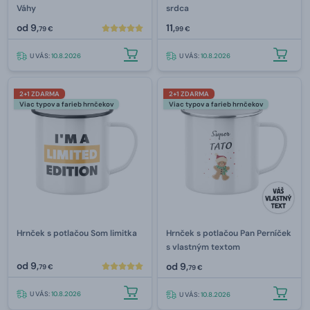
Váhy
srdca
od
9,
11,
79 €
99 €
U VÁS:
10.8.2026
U VÁS:
10.8.2026
2+1 ZDARMA
2+1 ZDARMA
Viac typov a farieb hrnčekov
Viac typov a farieb hrnčekov
Hrnček s potlačou Som limitka
Hrnček s potlačou Pan Perníček
s vlastným textom
od
9,
od
9,
79 €
79 €
U VÁS:
10.8.2026
U VÁS:
10.8.2026