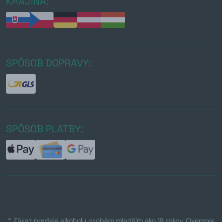
KRAJINA:
SPÔSOB DOPRAVY:
SPÔSOB PLATBY:
* Zákaz predaja alkoholu osobám mladším ako 18 rokov. Overenie