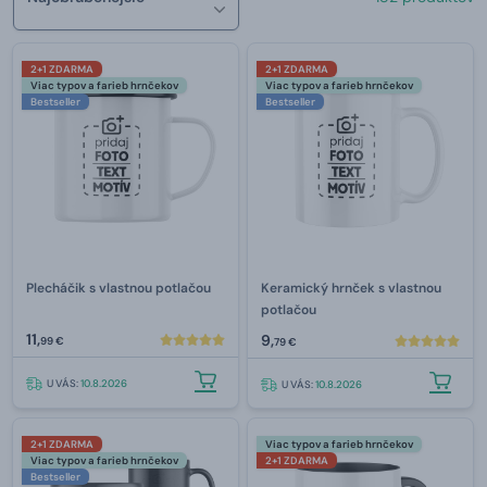
2+1 ZDARMA
2+1 ZDARMA
Viac typov a farieb hrnčekov
Viac typov a farieb hrnčekov
Bestseller
Bestseller
Plecháčik s vlastnou potlačou
Keramický hrnček s vlastnou
potlačou
11,
9,
99 €
79 €
U VÁS:
10.8.2026
U VÁS:
10.8.2026
2+1 ZDARMA
Viac typov a farieb hrnčekov
Viac typov a farieb hrnčekov
2+1 ZDARMA
Bestseller