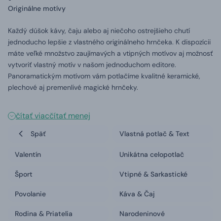
Originálne motívy
Každý dúšok kávy, čaju alebo aj niečoho ostrejšieho chutí
jednoducho lepšie z vlastného originálneho hrnčeka. K dispozícii
máte veľké množstvo zaujímavých a vtipných motívov aj možnosť
vytvoriť vlastný motív v našom jednoduchom editore.
Panoramatickým motívom vám potlačíme kvalitné keramické,
plechové aj premenlivé magické hrnčeky.
čítať viac
čítať menej
Späť
Vlastná potlač & Text
Valentín
Unikátna celopotlač
Šport
Vtipné & Sarkastické
Povolanie
Káva & Čaj
Rodina & Priatelia
Narodeninové