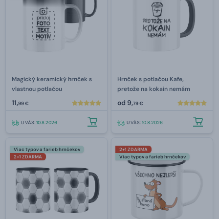
Magický keramický hrnček s
Hrnček s potlačou Kafe,
vlastnou potlačou
pretože na kokaín nemám
11,
od
9,
99 €
79 €
U VÁS:
10.8.2026
U VÁS:
10.8.2026
Viac typov a farieb hrnčekov
2+1 ZDARMA
2+1 ZDARMA
Viac typov a farieb hrnčekov