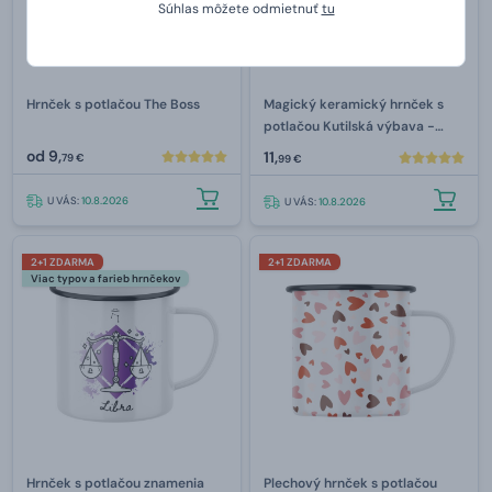
Súhlas môžete odmietnuť
tu
Hrnček s potlačou The Boss
Magický keramický hrnček s
potlačou Kutilská výbava -
celopotlač
od
9,
11,
79 €
99 €
U VÁS:
10.8.2026
U VÁS:
10.8.2026
2+1 ZDARMA
2+1 ZDARMA
Viac typov a farieb hrnčekov
Hrnček s potlačou znamenia
Plechový hrnček s potlačou