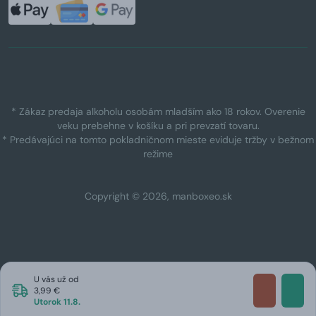
* Zákaz predaja alkoholu osobám mladším ako 18 rokov. Overenie
veku prebehne v košíku a pri prevzatí tovaru.
* Predávajúci na tomto pokladničnom mieste eviduje tržby v bežnom
režime
Copyright © 2026, manboxeo.sk
U vás už od
3,99 €
Utorok 11.8.