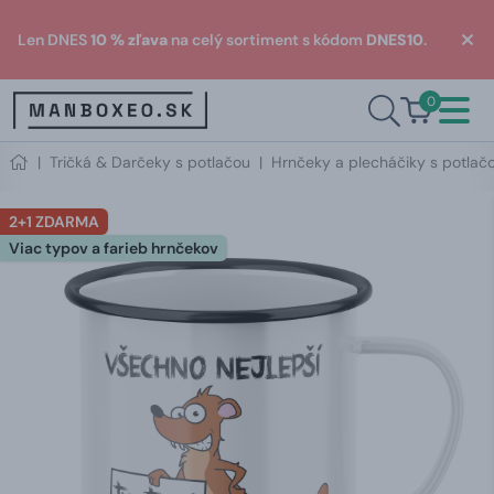
Len DNES
10 % zľava
na celý sortiment s kódom
DNES10
.
0
|
Tričká & Darčeky s potlačou
|
Hrnčeky a plecháčiky s potlač
2+1 ZDARMA
Viac typov a farieb hrnčekov