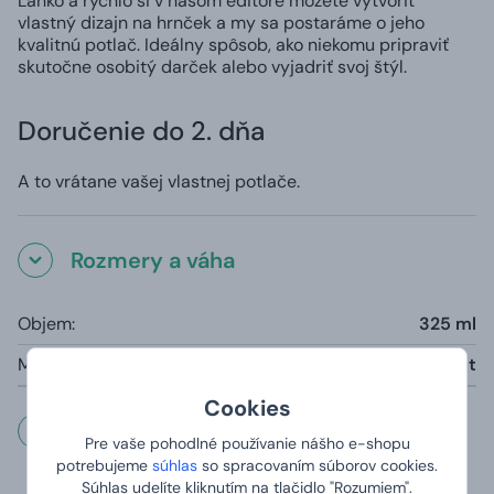
Ľahko a rýchlo si v našom editore môžete vytvoriť
vlastný dizajn na hrnček a my sa postaráme o jeho
kvalitnú potlač. Ideálny spôsob, ako niekomu pripraviť
skutočne osobitý darček alebo vyjadriť svoj štýl.
Doručenie do 2. dňa
A to vrátane vašej vlastnej potlače.
Rozmery a váha
Objem:
325 ml
Materiál:
Smalt
Cookies
Dôležité informácie
Pre vaše pohodlné používanie nášho e-shopu
potrebujeme
súhlas
so spracovaním súborov cookies.
Hrnčeky sú vhodné do umývačky (s výnimkou
Súhlas udelíte kliknutím na tlačidlo "Rozumiem".