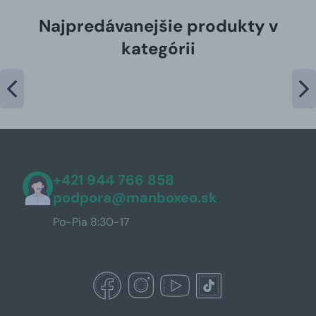
Najpredávanejšie produkty v
kategórii
+421 944 766 858
podpora@manboxeo.sk
Po-Pia 8:30-17