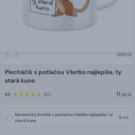
Galéria
Plecháčik s potlačou Všetko najlepšie, ty
stará kuno
11,
5,0
(2×)
99 €
Keramický hrnček s potlačou Všetko najlepšie, ty
9,
79 €
stará kuno