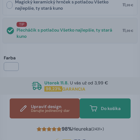
Magický keramický hrnček s potlačou Všetko
11,
99 €
najlepšie, ty stará kuno
TIP
Plecháčik s potlačou Všetko najlepšie, ty stará
11,
99 €
kuno
Farba
Utorok 11.8.
U vás už od 3,99 €
98,23%
GARANCIA
Upraviť design
Do košíka
Darujte jedinečný dar
98%
Heureka
(2431×)