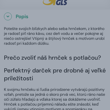
Popis
Potešte svojich blízkych alebo seba hrnčekom, z ktorého
je radosť piť ráno kávu, cez deň vodu a večer pokojne aj
niečo ostrejšie! Vtipný a štýlový hrnček s motívom urobí
radosť pri každom dúšku.
Prečo zvoliť náš hrnček s potlačou?
Perfektný darček pre drobné aj veľké
príležitosti
K svojmu hrnčeku si ľudia prirodzene vytvárajú pozitívny
vzťah, pretože sa jedná o skoro prvá vec, ktorú ráno naše
oči zúfalo hľadajú a vďaka ktorej sa dokážeme uvoľniť.
Hrnček s potlačou príjemnú náladu ešte znásobí, keď
vykúzli úsmev vtipným motívom a spomienkou na