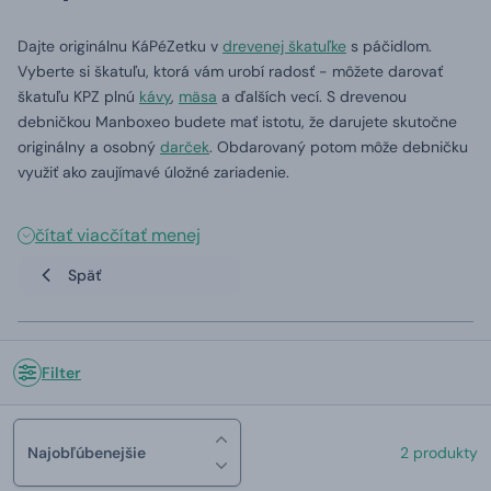
Dajte originálnu KáPéZetku v
drevenej škatuľke
s páčidlom.
Vyberte si škatuľu, ktorá vám urobí radosť - môžete darovať
škatuľu KPZ plnú
kávy
,
mäsa
a ďalších vecí. S drevenou
debničkou Manboxeo budete mať istotu, že darujete skutočne
originálny a osobný
darček
. Obdarovaný potom môže debničku
využiť ako zaujímavé úložné zariadenie.
čítať viac
čítať menej
Späť
Filter
Najobľúbenejšie
2 produkty