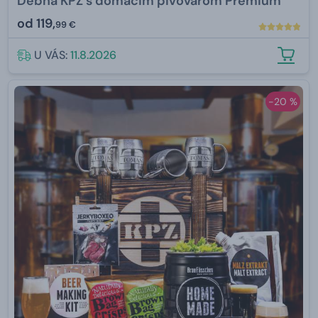
Debna KPZ s domácim pivovarom Premium
od
119,
99 €
U VÁS:
11.8.2026
-20 %