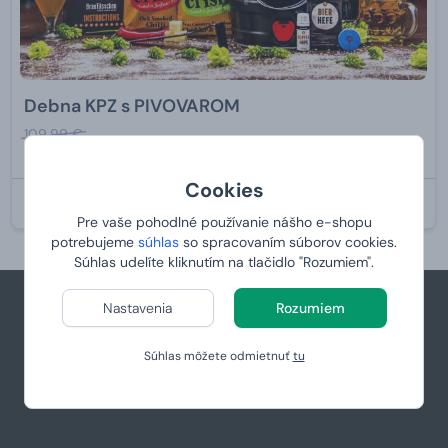
Debna KPZ s PIVOVAROM
109,99 €
od
87,
99 €
Cookies
U VÁS:
11.8.2026
Pre vaše pohodlné používanie nášho e-shopu
potrebujeme
súhlas
so spracovaním súborov cookies.
Súhlas udelíte kliknutím na tlačidlo "Rozumiem".
Nastavenia
Rozumiem
+421 944 766 858
Súhlas môžete odmietnuť
tu
podpora@manboxeo.sk
Po-Pia 8:30-17