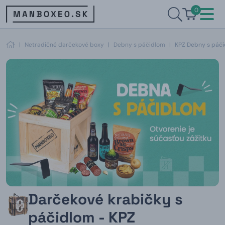
0
|
Netradičné darčekové boxy
|
Debny s páčidlom
|
KPZ Debny s páč
Darčekové krabičky s
páčidlom - KPZ