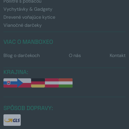
Pollitre s potlačou
Vychytávky & Gadgety
Drevené voňajúce kytice
Vianočné darčeky
VIAC O MANBOXEO
Blog o darčekoch
O nás
Kontakt
KRAJINA:
SPÔSOB DOPRAVY: