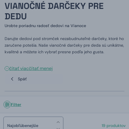
VIANOČNÉ DARČEKY PRE
DEDU
Urobte poriadnu radosť dedovi na Vianoce
Darujte dedovi pod stromček nezabudnuteľné darčeky, ktoré ho
zaručene potešia. Naše vianočné darčeky pre deda sú unikátne,
kvalitné a môžete ich vybrať presne podľa jeho gusta.
čítať viac
čítať menej
Späť
Filter
Najobľúbenejšie
19 produktov