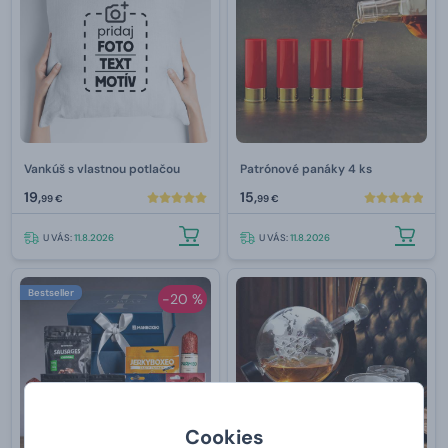
Vankúš s vlastnou potlačou
Patrónové panáky 4 ks
19,
15,
99 €
99 €
U VÁS:
11.8.2026
U VÁS:
11.8.2026
Bestseller
-20 %
Cookies