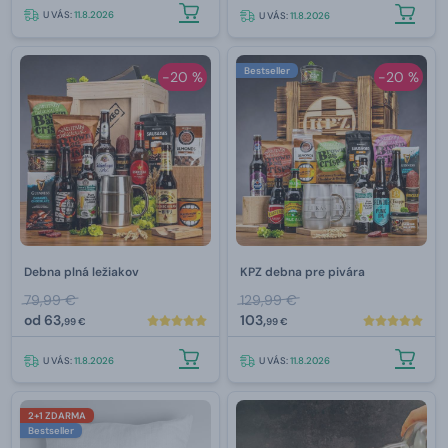
U VÁS:
11.8.2026
U VÁS:
11.8.2026
Bestseller
-20 %
-20 %
Debna plná ležiakov
KPZ debna pre pivára
79,99 €
129,99 €
od
63,
103,
99 €
99 €
U VÁS:
11.8.2026
U VÁS:
11.8.2026
2+1 ZDARMA
Bestseller