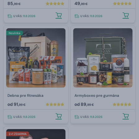
85,
49,
99 €
99 €
U VÁS:
11.8.2026
U VÁS:
11.8.2026
Novinka
Debna pre fitnesáka
Armyboxeo pre gurmána
od
91,
od
89,
99 €
99 €
U VÁS:
11.8.2026
U VÁS:
11.8.2026
2+1 ZDARMA