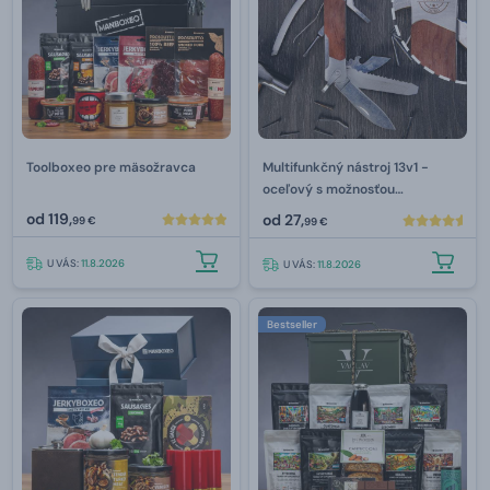
Toolboxeo pre mäsožravca
Multifunkčný nástroj 13v1 -
oceľový s možnosťou
gravírovania
od
119,
od
27,
99 €
99 €
U VÁS:
11.8.2026
U VÁS:
11.8.2026
Bestseller