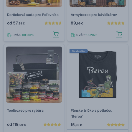
Darčeková sada pre Poľovníka
Armyboxeo pre kávičkárov
od
57,
89,
99 €
99 €
U VÁS:
11.8.2026
U VÁS:
11.8.2026
Bestseller
Toolboxeo pre rybára
Pánske tričko s potlačou
"Berou"
od
119,
15,
99 €
99 €