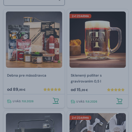
2+1 ZDARMA
Debna pre mäsožravca
Sklenený polliter s
gravírovaním 0,5 l
od
89,
od
15,
99 €
99 €
U VÁS:
11.8.2026
U VÁS:
11.8.2026
2+1 ZDARMA