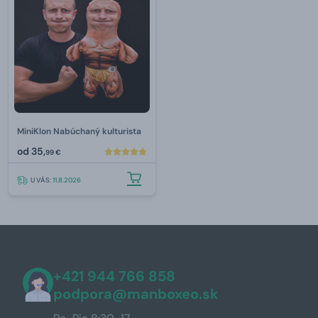
MiniKlon Nabúchaný kulturista
od
35,
99 €
U VÁS:
11.8.2026
+421 944 766 858
podpora@manboxeo.sk