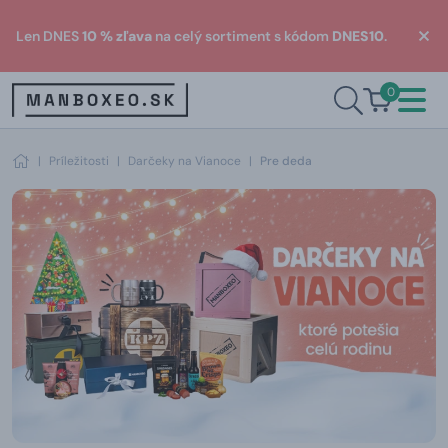
Len DNES
10 % zľava
na celý sortiment s kódom
DNES10
.
0
|
Príležitosti
|
Darčeky na Vianoce
|
Pre deda