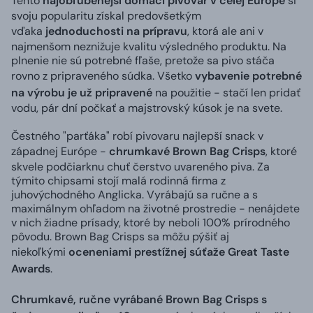
Tento
najobľúbenejší domáci pivovar v celej Európe
si
svoju popularitu získal predovšetkým
vďaka
jednoduchosti na prípravu
, ktorá ale ani v
najmenšom neznižuje kvalitu výsledného produktu. Na
plnenie nie sú potrebné fľaše, pretože sa pivo stáča
rovno z pripraveného súdka. Všetko
vybavenie potrebné
na výrobu je už pripravené
na použitie - stačí len pridať
vodu, pár dní počkať a majstrovský kúsok je na svete.
Čestného "parťáka" robí pivovaru najlepší snack v
západnej Európe -
chrumkavé Brown Bag Crisps
, ktoré
skvele podčiarknu chuť čerstvo uvareného piva. Za
týmito chipsami stojí malá rodinná firma z
juhovýchodného Anglicka. Vyrábajú sa ručne a s
maximálnym ohľadom na životné prostredie - nenájdete
v nich žiadne prísady, ktoré by neboli 100% prírodného
pôvodu. Brown Bag Crisps sa môžu pýšiť aj
niekoľkými
oceneniami prestížnej súťaže Great Taste
Awards
.
Chrumkavé, ručne vyrábané Brown Bag Crisps s