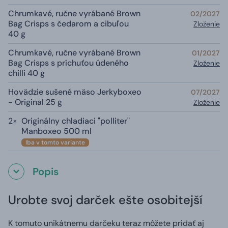
Chrumkavé, ručne vyrábané Brown
02/2027
Bag Crisps s čedarom a cibuľou
Zloženie
40 g
Chrumkavé, ručne vyrábané Brown
01/2027
Bag Crisps s príchuťou údeného
Zloženie
chilli 40 g
Hovädzie sušené mäso Jerkyboxeo
07/2027
- Original 25 g
Zloženie
2×
Originálny chladiaci "polliter"
Manboxeo 500 ml
Iba v tomto variante
Popis
Urobte svoj darček ešte osobitejší
K tomuto unikátnemu darčeku teraz môžete pridať aj