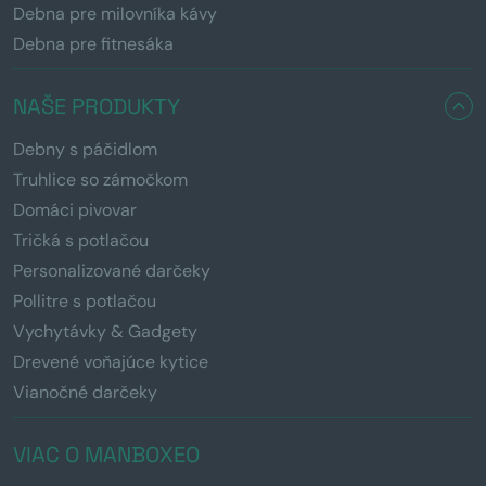
Debna pre milovníka kávy
Debna pre fitnesáka
NAŠE PRODUKTY
Debny s páčidlom
Truhlice so zámočkom
Domáci pivovar
Tričká s potlačou
Personalizované darčeky
Pollitre s potlačou
Vychytávky & Gadgety
Drevené voňajúce kytice
Vianočné darčeky
VIAC O MANBOXEO