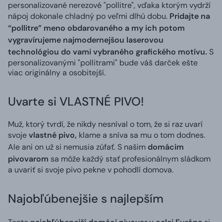
personalizované nerezové "pollitre", vďaka ktorým vydrží
nápoj dokonale chladný po veľmi dlhú dobu.
Pridajte na
“pollitre” meno obdarovaného
a my ich potom
vygravírujeme najmodernejšou laserovou
technológiou do vami vybraného grafického motívu.
S
personalizovanými "pollitrami" bude váš darček ešte
viac originálny a osobitejší.
Uvarte si VLASTNÉ PIVO!
Muž, ktorý tvrdí, že nikdy nesníval o tom, že si raz uvarí
svoje
vlastné pivo,
klame a sníva sa mu o tom dodnes.
Ale ani on už si nemusia zúfať. S našim
domácim
pivovarom
sa môže každý stať profesionálnym sládkom
a uvariť si svoje pivo pekne v pohodlí domova.
Najobľúbenejšie s najlepším