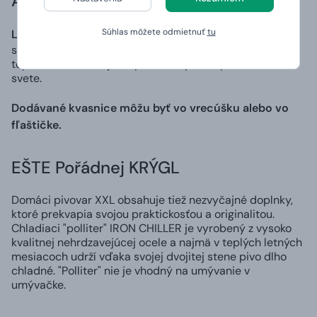
A AKÉ MÁME DRUHY?
Súhlas môžete odmietnuť
tu
Ležiak
- v Česku najviac známy ako "dvanástka" je druh
spodne kvaseného piva, ktoré sa stabilizuje pri nízkych
teplotách. Ide o najviac predávaný druh piva na celom
svete.
Dodávané kvasnice môžu byť vo vrecúšku alebo vo
fľaštičke.
EŠTE Pořádnej KRÝGL
Domáci pivovar XXL obsahuje tiež nezvyčajné doplnky,
ktoré prekvapia svojou praktickosťou a originalitou.
Chladiaci "polliter" IRON CHILLER je vyrobený z vysoko
kvalitnej nehrdzavejúcej ocele a najmä v teplých letných
mesiacoch udrží vďaka svojej dvojitej stene pivo dlho
chladné. "Polliter" nie je vhodný na umývanie v
umývačke.