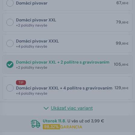
67,
Domáci pivovar
99 €
Domáci pivovar XXL
79,
99 €
+2 položky navyše
Domáci pivovar XXXL
99,
99 €
+4 položky navyše
Domáci pivovar XXL + 2 pollitre s gravírovaním
105,
99 €
+2 položky navyše
TIP
129,
Domáci pivovar XXXL + 4 pollitre s gravírovaním
99 €
+4 položky navyše
Ukázať viac variant
Utorok 11.8.
U vás už od 3,99 €
98,32%
GARANCIA