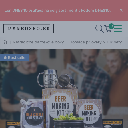
Len DNES
10 % zľava
na celý sortiment s kódom
DNES10
.
0
|
Netradičné darčekové boxy
|
Domáce pivovary & DIY sety
|
Bestseller