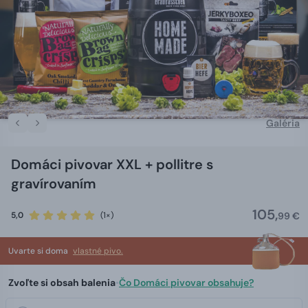
Galéria
Domáci pivovar XXL + pollitre s
gravírovaním
105,
5,0
(1×)
99 €
Uvarte si doma
vlastné pivo.
Zvoľte si obsah balenia
•
Čo Domáci pivovar obsahuje?