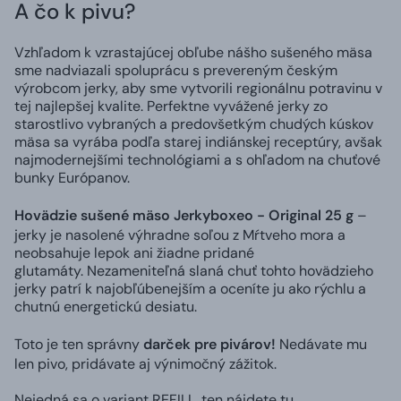
A čo k pivu?
Vzhľadom k vzrastajúcej obľube nášho sušeného mäsa
sme nadviazali spoluprácu s prevereným českým
výrobcom jerky, aby sme vytvorili regionálnu potravinu v
tej najlepšej kvalite. Perfektne vyvážené jerky zo
starostlivo vybraných a predovšetkým chudých kúskov
mäsa sa vyrába podľa starej indiánskej receptúry, avšak
najmodernejšími technológiami a s ohľadom na chuťové
bunky Európanov.
Hovädzie sušené mäso Jerkyboxeo - Original 25 g
–
jerky je nasolené výhradne soľou z Mŕtveho mora a
neobsahuje lepok ani žiadne pridané
glutamáty. Nezameniteľná slaná chuť tohto hovädzieho
jerky patrí k najobľúbenejším a oceníte ju ako rýchlu a
chutnú energetickú desiatu.
Toto je ten správny
darček pre pivárov!
Nedávate mu
len pivo, pridávate aj výnimočný zážitok.
Nejedná sa o variant REFILL, ten nájdete
tu
.