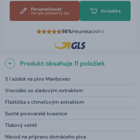
Personalizovať
Do košíka
Darujte jedinečný dar
98%
Heureka
(2431×)
Produkt obsahuje 11 položiek
5 l súdok na pivo Manboxeo
Vrecúško so sladovým extraktom
Fľaštička s chmeľovým extraktom
Suché pivovarské kvasnice
Tlakový ventil
Návod na prípravu domáceho piva