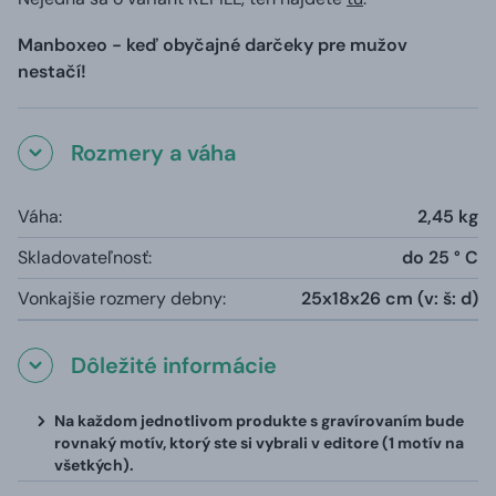
Manboxeo - keď obyčajné darčeky pre mužov
nestačí!
Rozmery a váha
Váha:
2,45 kg
Skladovateľnosť:
do 25 ° C
Vonkajšie rozmery debny:
25x18x26 cm (v: š: d)
Dôležité informácie
Na každom jednotlivom produkte s gravírovaním bude
rovnaký motív, ktorý ste si vybrali v editore (1 motív na
všetkých).