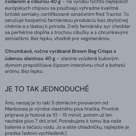
čedarom a cibuľou 40 g
– na výrobu týchto najlepších
európskych chipsov sa používajú výhradne kvalitné
britské zemiaky certifikované označením Red Tractor. To
zaručuje bezpečnú farmárskou produkciu bez zbytočnej
chémie a s láskou k prírode. Zrelý farmársky syr cheddar
sa perfektne dopĺňa s trochou cibuľky a s chrumkavými
zemiačkmi. Bez lepku, vhodné pre vegetariánov.
Chrumkavé, ručne vyrábané Brown Bag Crisps s
údenou slaninou 40 g
– slanina vyúdená bukovým
dymom prepožičiava čipsom intenzívnu chuť a bohatú
arómu. Bez lepku.
JE TO TAK JEDNODUCHÉ
Áno, naozaj je to tak! S domácim pivovarom od
Manboxea je výroba vlastného piva hračka. Prvotné
príprava je hotová za 10 - 15 minút, potom už len
necháte pivo 7 dní zrieť. Potrebujete k tomu iba naše
balenie a tečúcu vodu. Jo a ešte chladničku, najlepšie je
predsa ľadovo vychladené;)