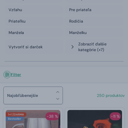
Vzťahu
Pre priateľa
Priateľku
Rodičia
Manžela
Manželku
Zobraziť ďalšie
Vytvoriť si darček
kategórie
(+7)
Filter
Najobľúbenejšie
250 produktov
1+1 ZDARMA
-38 %
-11 %
Bestseller