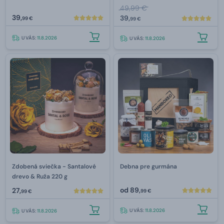
Ruže
49,99 €
39,
39,
99 €
99 €
U VÁS:
11.8.2026
U VÁS:
11.8.2026
Zdobená sviečka - Santalové
Debna pre gurmána
drevo & Ruža 220 g
od
89,
27,
99 €
99 €
U VÁS:
11.8.2026
U VÁS:
11.8.2026