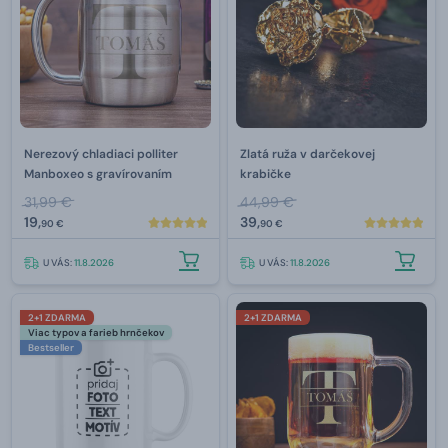
Nerezový chladiaci polliter
Zlatá ruža v darčekovej
Manboxeo s gravírovaním
krabičke
31,99 €
44,99 €
19,
39,
90 €
90 €
U VÁS:
11.8.2026
U VÁS:
11.8.2026
2+1 ZDARMA
2+1 ZDARMA
Viac typov a farieb hrnčekov
Bestseller