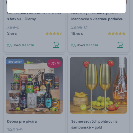
Samolepiaci fotorámik na stenu
Nerezový chladiaci "polliter"
s fotkou - Čierny
Manboxeo s vlastnou potlačou
7,99 €
29,99 €
3,
19,
99 €
90 €
U VÁS:
11.8.2026
U VÁS:
11.8.2026
Bestseller
-20 %
Debna pre pivára
Set nerezových pohárov na
šampanské - gold
79,99 €