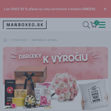
Len DNES
10 % zľava
na celý sortiment s kódom
DNES10
.
0
|
Príležitosti
|
Darčeky k výročiu