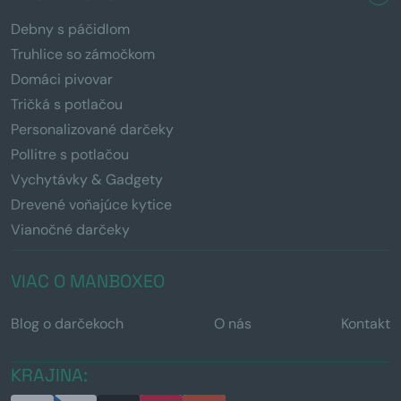
Debny s páčidlom
Truhlice so zámočkom
Domáci pivovar
Tričká s potlačou
Personalizované darčeky
Pollitre s potlačou
Vychytávky & Gadgety
Drevené voňajúce kytice
Vianočné darčeky
VIAC O MANBOXEO
Blog o darčekoch
O nás
Kontakt
KRAJINA: