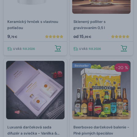
Keramický hrnček s vlastnou
Sklenený polliter s
potlačou
gravírovaním 0,5 l
9,
od
15,
79 €
99 €
U VÁS:
11.8.2026
U VÁS:
11.8.2026
Bestseller
-20 %
Luxusná darčeková sada
Beerboxeo darčekové balenie -
difuzér a sviečka - Vanilka &
Plné pivných špeciálov