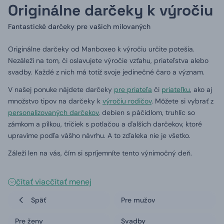
Originálne darčeky k výročiu
Fantastické darčeky pre vašich milovaných
Originálne darčeky od Manboxeo k výročiu určite potešia.
Nezáleží na tom, či oslavujete výročie vzťahu, priateľstva alebo
svadby. Každé z nich má totiž svoje jedinečné čaro a význam.
V našej ponuke nájdete darčeky
pre priateľa
či
priateľku
, ako aj
množstvo tipov na darčeky k
výročiu rodičov
. Môžete si vybrať z
personalizovaných darčekov
, debien s páčidlom, truhlíc so
zámkom a pílkou, tričiek s potlačou a ďalších darčekov, ktoré
upravíme podľa vášho návrhu. A to zďaleka nie je všetko.
Záleží len na vás, čím si spríjemníte tento výnimočný deň.
čítať viac
čítať menej
Späť
Pre mužov
Pre ženy
Svadby