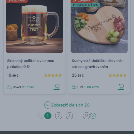
2+1 ZDARMA
2+1 ZDARMA
PERSONALIZÁCIA
Sklenený polliter s vlastnou
Kuchynská doštička drevená -
potlačou 0,5l
srdce s gravírovaním
19,
23,
99 €
99 €
U VÁS:
11.8.2026
U VÁS:
11.8.2026
Zobraziť ďalších 20
...
1
2
3
13