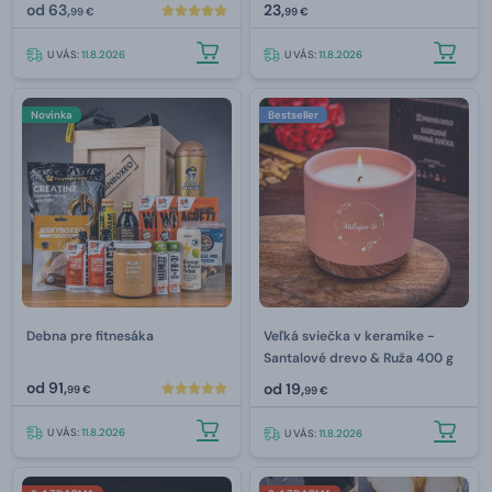
od
63,
23,
99 €
99 €
U VÁS:
11.8.2026
U VÁS:
11.8.2026
Novinka
Bestseller
Debna pre fitnesáka
Veľká sviečka v keramike -
Santalové drevo & Ruža 400 g
od
91,
od
19,
99 €
99 €
U VÁS:
11.8.2026
U VÁS:
11.8.2026