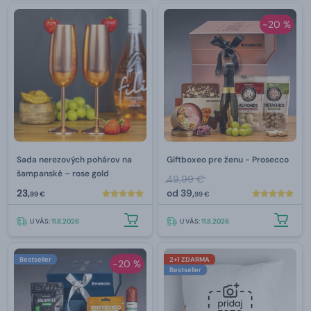
-20 %
Sada nerezových pohárov na
Giftboxeo pre ženu - Prosecco
šampanské – rose gold
49,99 €
23,
od
39,
99 €
99 €
U VÁS:
11.8.2026
U VÁS:
11.8.2026
Bestseller
2+1 ZDARMA
-20 %
Bestseller