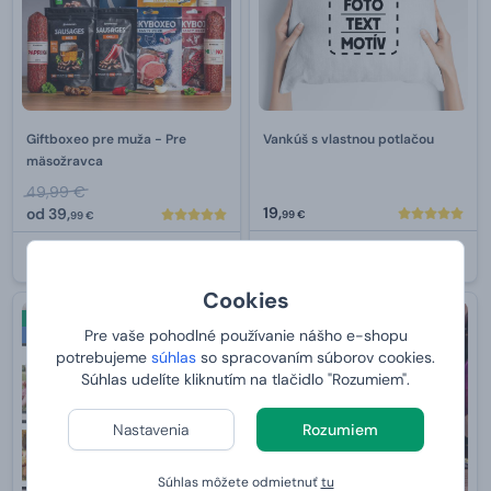
Giftboxeo pre muža - Pre
Vankúš s vlastnou potlačou
mäsožravca
49,99 €
19,
od
39,
99 €
99 €
U VÁS:
11.8.2026
U VÁS:
11.8.2026
Cookies
Novinka
1+1 ZDARMA
-34 %
Pre vaše pohodlné používanie nášho e-shopu
Bestseller
potrebujeme
súhlas
so spracovaním súborov cookies.
Súhlas udelíte kliknutím na tlačidlo "Rozumiem".
Nastavenia
Rozumiem
Súhlas môžete odmietnuť
tu