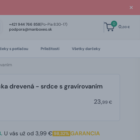
0
+421 944 766 858
(Po-Pia 8:30-17)
0,
00 €
podpora@manboxeo.sk
čeky s potlačou
Príležitosti
Všetky darčeky
ovaním
ka drevená - srdce s gravírovaním
23,
99 €
.
U vás už od 3,99 €
GARANCIA
98,32%