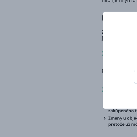
nepríjemným ch
Dizajnové 
Zásielku si od 
jedná o výnimo
Rozmer
Rozmery:
Dôleži
Keďže sa jedn
zakúpeného t
Zmeny u objed
pretože už m