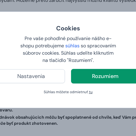
ybám. Môžeme preto zaručiť najvyššiu možnú kvalitu výsledk
balenie
Cookies
nás môžete nechať zabaliť do elegantnej darčekovej krabice, 
čný darček.
Pre vaše pohodlné používanie nášho e-
shopu potrebujeme
súhlas
so spracovaním
y a váha
súborov cookies. Súhlas udelíte kliknutím
na tlačidlo "Rozumiem".
225x240x15 mm
Nastavenia
Rozumiem
té informácie
Súhlas môžete odmietnuť
tu
á o tovar upravený na mieru, nevzťahuje sa na naň 14 denná lehot
ovaru.
návok obsahujúcich môžu byť spoplatnené od chvíle, keď Vám prí
ôže byť produkt zhotovenen.