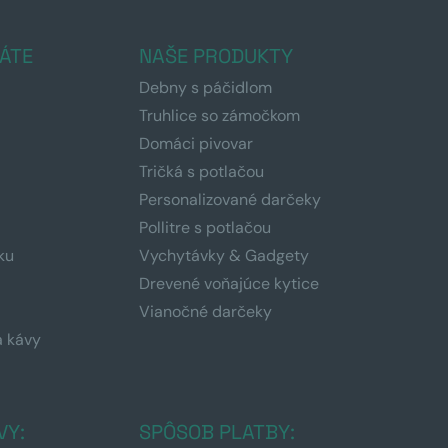
ÁTE
NAŠE PRODUKTY
Debny s páčidlom
Truhlice so zámočkom
Domáci pivovar
Tričká s potlačou
Personalizované darčeky
Pollitre s potlačou
ku
Vychytávky & Gadgety
Drevené voňajúce kytice
Vianočné darčeky
a kávy
a
VY:
SPÔSOB PLATBY: