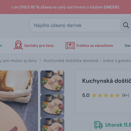
Len DNES
10 % zľava
na celý sortiment s kódom
DNES10
.
om
Darčeky pre ženy
Truhlice so zámočkom
Dar
y pre mužov aj ženy
Kuchynská doštička drevená - srdce s gravír
Kuchynská doštič
5,0
(9×)
Utorok 11.8