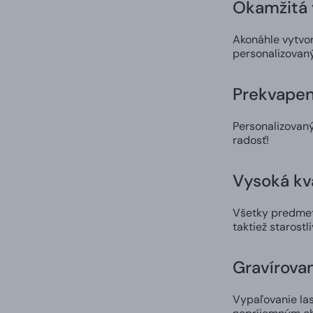
Okamžitá 
Akonáhle vytvor
personalizovaný
Prekvapen
Personalizovan
radosť!
Vysoká kv
Všetky predmety
taktiež starostl
Gravírova
Vypaľovanie las