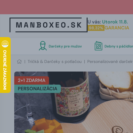
U vás:
Utorok 11.8.
GARANCIA
98,32%
Darčeky pre mužov
Debny s páčidl
|
Tričká & Darčeky s potlačou
|
Personalizované darček
2+1 ZDARMA
PERSONALIZÁCIA