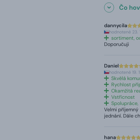
Čo hovo
dannycila
hodnotené 23. 
sortiment, o
Doporučuji
Daniel
hodnotené 19. 
Skvělá komu
Rychlost pří
Okamžitá re
Vstřícnost
Spolupráce,
Velmi příjemný 
jednání. Dále ch
hana