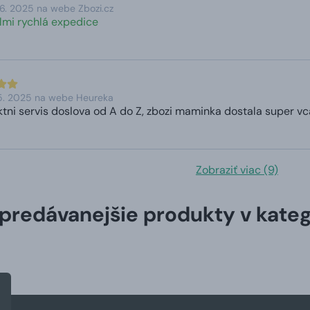
6. 2025 na webe Zbozi.cz
elmi rychlá expedice
 5. 2025 na webe Heureka
tni servis doslova od A do Z, zbozi maminka dostala super vc
Zobraziť viac (9)
predávanejšie produkty v kateg