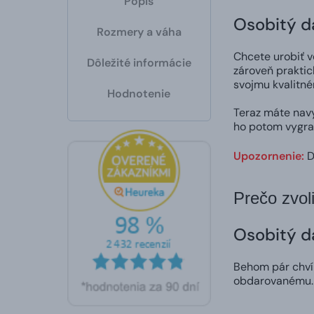
Popis
Osobitý d
Rozmery a váha
Chcete urobiť v
Dôležité informácie
zároveň praktic
svojmu kvalitné
Hodnotenie
Teraz máte nav
ho potom vygra
Upozornenie:
D
Prečo zvol
Osobitý d
Behom pár chvíľ
obdarovanému.