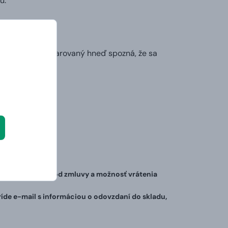
u.
podľa ktorej obdarovaný hneď spozná, že sa
a na odstúpenie od zmluvy a možnosť vrátenia
de e-mail s informáciou o odovzdaní do skladu,