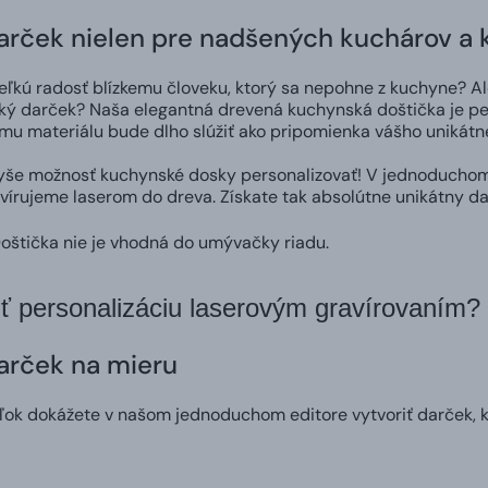
arček nielen pre nadšených kuchárov a 
eľkú radosť blízkemu človeku, ktorý sa nepohne z kuchyne? A
ký darček? Naša elegantná drevená kuchynská doštička je per
mu materiálu bude dlho slúžiť ako pripomienka vášho unikátn
yše možnosť kuchynské dosky personalizovať! V jednoduchom
vírujeme laserom do dreva. Získate tak absolútne unikátny d
oštička nie je vhodná do umývačky riadu.
iť personalizáciu laserovým gravírovaním?
arček na mieru
ok dokážete v našom jednoduchom editore vytvoriť darček, kt