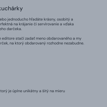
kuchárky
lebo jednoducho hľadáte krásny, osobitý a
fektná na krájanie či servírovanie a vďaka
eho darčeka.
 editore stačí zadať meno obdarovaného a my
arček, na ktorý obdarovaný rozhodne nezabudne.
orý je úplne unikátny a šitý na mieru