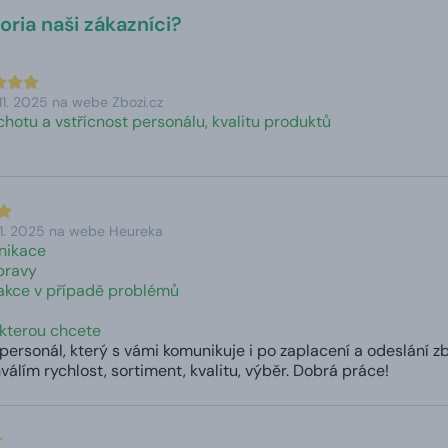
ria naši zákazníci?
11. 2025 na webe Zbozi.cz
chotu a vstřícnost personálu, kvalitu produktů
11. 2025 na webe Heureka
nikace
pravy
akce v případě problémů
 kterou chcete
personál, který s vámi komunikuje i po zaplacení a odeslání z
válím rychlost, sortiment, kvalitu, výběr. Dobrá práce!