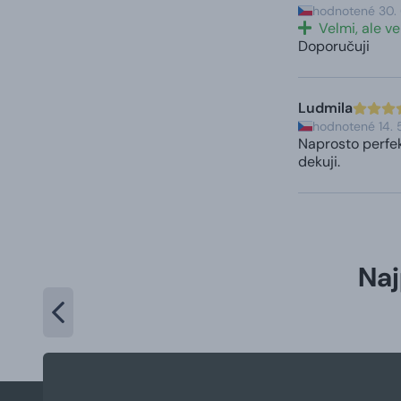
hodnotené 30. 
Velmi, ale v
Doporučuji
Ludmila
hodnotené 14.
Naprosto perfek
dekuji.
Naj