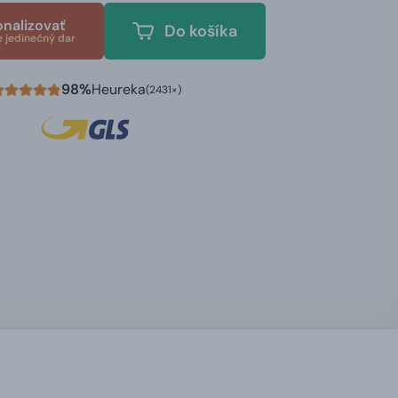
onalizovať
Do košíka
e jedinečný dar
98%
Heureka
(2431×)