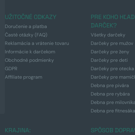
UŽITOČNÉ ODKAZY
PRE KOHO HĽAD
DARČEK?
Doručenie a platba
Časté otázky (FAQ)
Všetky darčeky
Reklamácia a vrátenie tovaru
Darčeky pre mužov
Informácie k darčekom
Darčeky pre ženy
Obchodné podmienky
Darčeky pre deti
GDPR
Darčeky pre otecka
Affiliate program
Darčeky pre mamič
Debna pre pivára
Debna pre rybára
Debna pre milovník
Debna pre fitnesák
KRAJINA:
SPÔSOB DOPRA