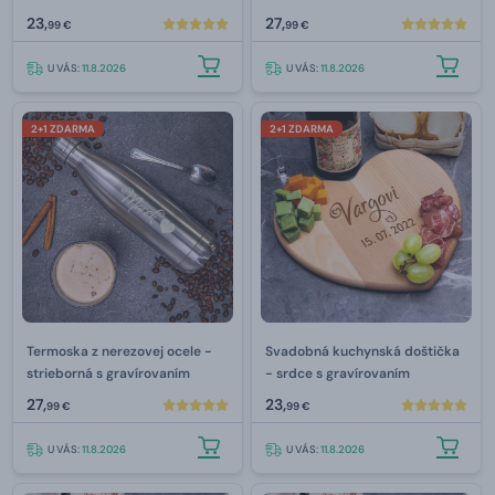
350 ml
23,
27,
99 €
99 €
U VÁS:
11.8.2026
U VÁS:
11.8.2026
2+1 ZDARMA
2+1 ZDARMA
Termoska z nerezovej ocele -
Svadobná kuchynská doštička
strieborná s gravírovaním
- srdce s gravírovaním
27,
23,
99 €
99 €
U VÁS:
11.8.2026
U VÁS:
11.8.2026