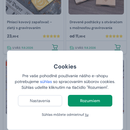
Plniaci kovový zapaľovač -
Drevené podtácky s otváračom
zlatý s gravírovaním
s možnosťou gravírovania
23,
od
11,
99 €
99 €
U VÁS:
11.8.2026
U VÁS:
11.8.2026
2+1 ZDARMA
2+1 ZDARMA
Cookies
Pre vaše pohodlné používanie nášho e-shopu
potrebujeme
súhlas
so spracovaním súborov cookies.
Súhlas udelíte kliknutím na tlačidlo "Rozumiem".
Nastavenia
Rozumiem
Súhlas môžete odmietnuť
tu
Termoska z nerezovej ocele -
Termoska z nerezovej ocele -
svetlo modrá s gravírovaním
rose gold s gravírovaním