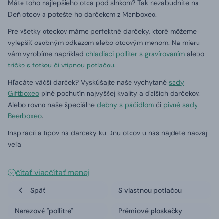
Máte toho najlepšieho otca pod slnkom?
Tak nezabudnite na
Deň otcov a potešte ho darčekom z Manboxeo.
Pre všetky oteckov máme perfektné darčeky, ktoré môžeme
vylepšiť osobným odkazom alebo otcovým menom.
Na mieru
vám vyrobíme napríklad
chladiaci polliter s gravírovaním
alebo
tričko s fotkou či vtipnou potlačou
.
Hľadáte väčší darček?
Vyskúšajte naše vychytané
sady
Giftboxeo
plné pochutín najvyššej kvality a ďalších darčekov.
Alebo rovno naše špeciálne
debny s páčidlom
či
pivné sady
Beerboxeo
.
Inšpirácií a tipov na darčeky ku Dňu otcov u nás nájdete naozaj
veľa!
čítať viac
čítať menej
Späť
S vlastnou potlačou
Nerezové "pollitre"
Prémiové ploskačky