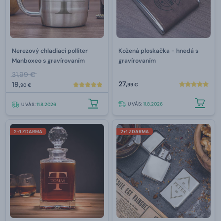
Nerezový chladiaci polliter
Kožená ploskačka - hnedá s
Manboxeo s gravírovaním
gravírovaním
31,99 €
27,
19,
99 €
90 €
U VÁS:
11.8.2026
U VÁS:
11.8.2026
2+1 ZDARMA
2+1 ZDARMA