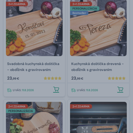
2+1 ZDARMA
2+1 ZDARMA
PERSONALIZÁCIA
Bestseller
Svadobná kuchynská doštička
Kuchynská doštička drevená -
- obdĺžnik s gravírovaním
obdĺžnik s gravírovaním
23,
23,
99 €
99 €
U VÁS:
11.8.2026
U VÁS:
11.8.2026
2+1 ZDARMA
2+1 ZDARMA
PERSONALIZÁCIA