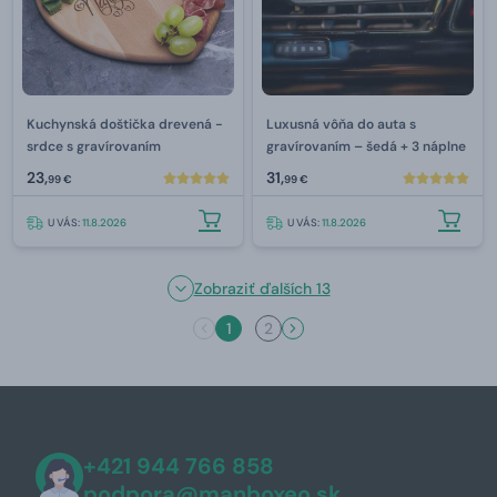
Kuchynská doštička drevená -
Luxusná vôňa do auta s
srdce s gravírovaním
gravírovaním –⁠ šedá + 3 náplne
23,
31,
99 €
99 €
U VÁS:
11.8.2026
U VÁS:
11.8.2026
Zobraziť ďalších 13
1
2
+421 944 766 858
podpora@manboxeo.sk