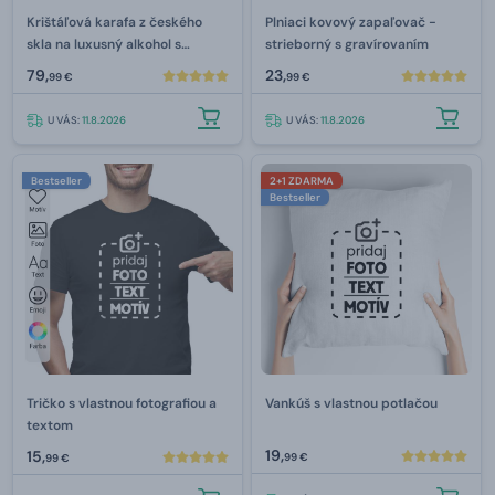
Krištáľová karafa z českého
Plniaci kovový zapaľovač -
skla na luxusný alkohol s
strieborný s gravírovaním
gravírovaním 800 ml
79,
23,
99 €
99 €
U VÁS:
11.8.2026
U VÁS:
11.8.2026
Bestseller
2+1 ZDARMA
Bestseller
Tričko s vlastnou fotografiou a
Vankúš s vlastnou potlačou
textom
19,
15,
99 €
99 €