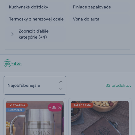
Kuchynské doštičky
Plniace zapalovače
Termosky z nerezovej ocele
Vôňa do auta
Zobraziť ďalšie
kategórie
(+4)
Filter
Najobľúbenejšie
33 produktov
1+1 ZDARMA
2+1 ZDARMA
-38 %
Bestseller