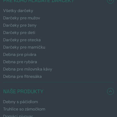
PRE KOHO HĽADÁTE DARČEK?
Všetky darčeky
Darčeky pre mužov
Darčeky pre ženy
Darčeky pre deti
Darčeky pre otecka
Darčeky pre mamičku
Debna pre pivára
Debna pre rybára
Debna pre milovníka kávy
Debna pre fitnesáka
NAŠE PRODUKTY
Debny s páčidlom
Truhlice so zámočkom
Domáci pivovar