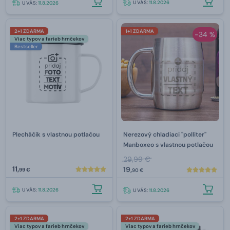
U VÁS:
11.8.2026
U VÁS:
11.8.2026
2+1 ZDARMA
1+1 ZDARMA
-34 %
Viac typov a farieb hrnčekov
Bestseller
Plecháčik s vlastnou potlačou
Nerezový chladiaci "polliter"
Manboxeo s vlastnou potlačou
29,99 €
11,
19,
99 €
90 €
U VÁS:
11.8.2026
U VÁS:
11.8.2026
2+1 ZDARMA
2+1 ZDARMA
Viac typov a farieb hrnčekov
Viac typov a farieb hrnčekov