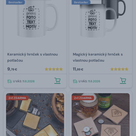
Bestseller
Bestseller
Keramický hrnček s vlastnou
Magický keramický hrnček s
potlačou
vlastnou potlačou
9,
11,
79 €
99 €
U VÁS:
11.8.2026
U VÁS:
11.8.2026
2+1 ZDARMA
2+1 ZDARMA