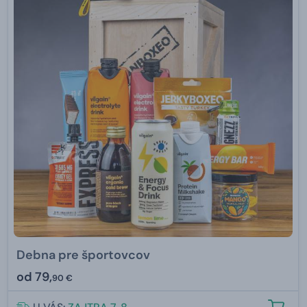
Debna pre športovcov
od
79,
90 €