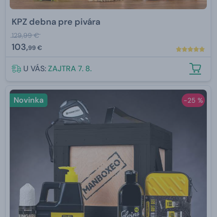
KPZ debna pre pivára
129,99 €
103,
99 €
U VÁS:
ZAJTRA 7. 8.
Novinka
-25 %