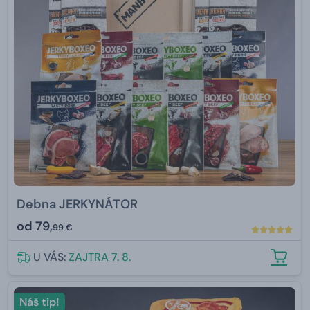
Debna JERKYNÁTOR
od
79,
99 €
U VÁS:
ZAJTRA 7. 8.
Náš tip!