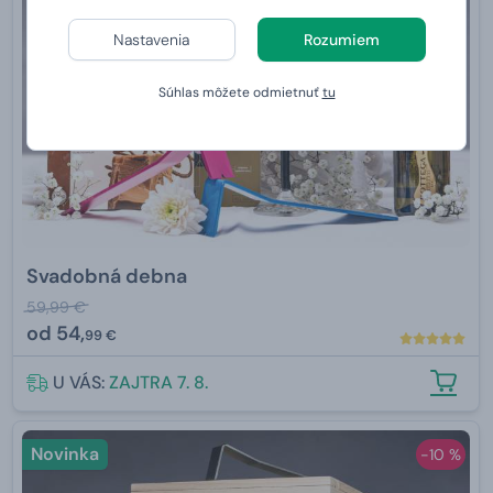
Nastavenia
Rozumiem
Súhlas môžete odmietnuť
tu
Svadobná debna
59,99 €
od
54,
99 €
U VÁS:
ZAJTRA 7. 8.
Novinka
-10 %