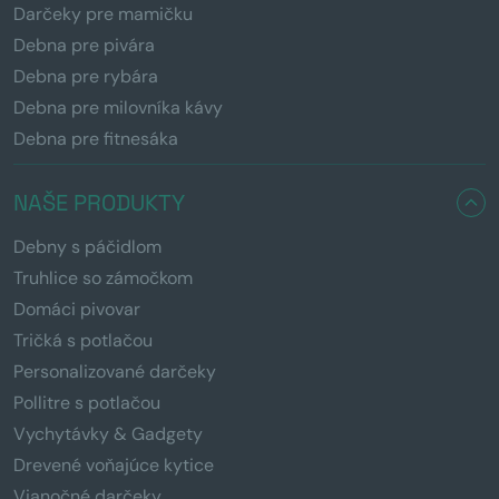
Darčeky pre mamičku
Debna pre pivára
Debna pre rybára
Debna pre milovníka kávy
Debna pre fitnesáka
NAŠE PRODUKTY
Debny s páčidlom
Truhlice so zámočkom
Domáci pivovar
Tričká s potlačou
Personalizované darčeky
Pollitre s potlačou
Vychytávky & Gadgety
Drevené voňajúce kytice
Vianočné darčeky