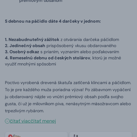
prémiovým obsahom
S debnou na páčidlo dáte 4 darčeky v jednom:
1. Nezabudnuteľný zážitok
z otvárania darčeka páčidlom
2. Jedinečný obsah
prispôsobený vkusu obdarovaného
3. Osobný odkaz
s prianím, vyznaním alebo poďakovaním
4.
Remeselnú debnu od českých stolárov
, ktorú je možné
využiť mnohými spôsobmi
Poctivo vyrobená drevená škatuľa zatlčená klincami a páčidlom.
To je pre každého muža poriadna výzva! Po zábavnom vypáčení
ju obdarovaný nájde vo vnútri prémiový obsah podľa svojho
gusta, či už je milovníkom piva, nenásytným mäsožravcom alebo
trpezlivým rybárom.
čítať viac
čítať menej