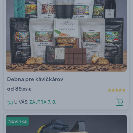
Debna pre kávičkárov
od
89,
99 €
U VÁS:
ZAJTRA 7. 8.
Novinka