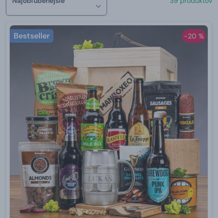
Najobľúbenejšie
39 produktov
Bestseller
-20 %