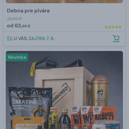
Debna pre pivára
79,99 €
od
63,
99 €
U VÁS:
ZAJTRA 7. 8.
Novinka