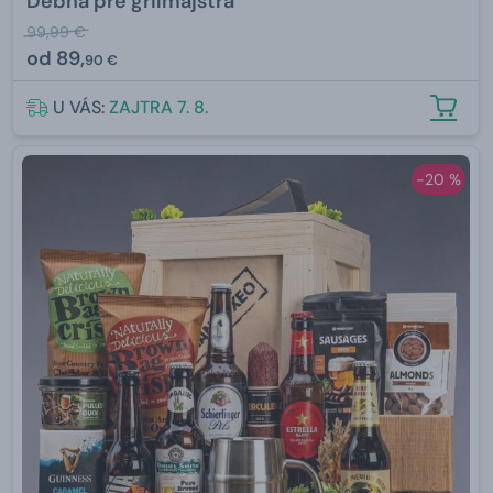
Debna pre grilmajstra
99,99 €
od
89,
90 €
U VÁS:
ZAJTRA 7. 8.
-20 %