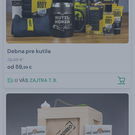
Debna pre kutila
79,99 €
od
59,
99 €
U VÁS:
ZAJTRA 7. 8.