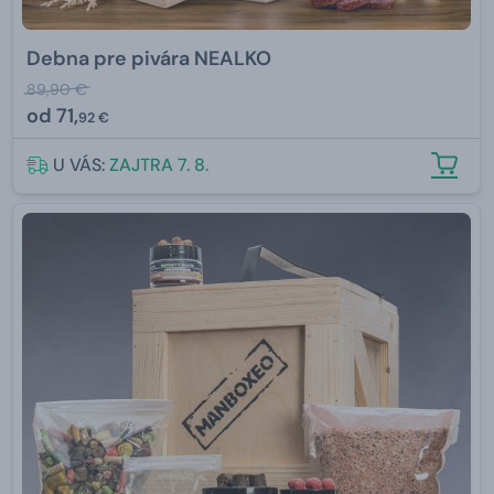
Debna pre pivára NEALKO
89,90 €
od
71,
92 €
U VÁS:
ZAJTRA 7. 8.