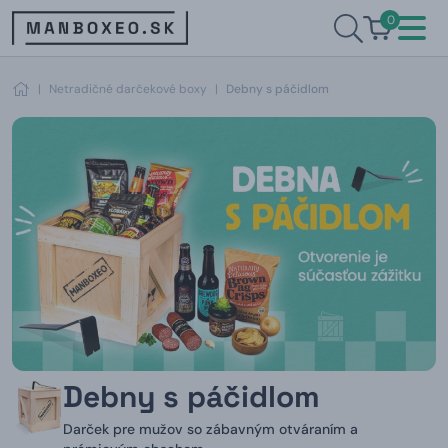
0
|
Netradičné darčekové boxy
|
Debny s páčidlom
Debny s páčidlom
Darček pre mužov so zábavným otváraním a