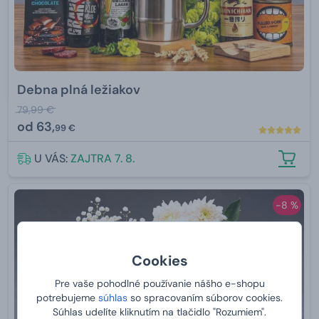
Debna plná ležiakov
79,99 €
od
63,
99 €
U VÁS:
ZAJTRA 7. 8.
-8 %
Cookies
Pre vaše pohodlné používanie nášho e-shopu
potrebujeme
súhlas
so spracovaním súborov cookies.
Súhlas udelíte kliknutím na tlačidlo "Rozumiem".