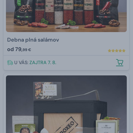
Debna plná salámov
od
79,
99 €
U VÁS:
ZAJTRA 7. 8.