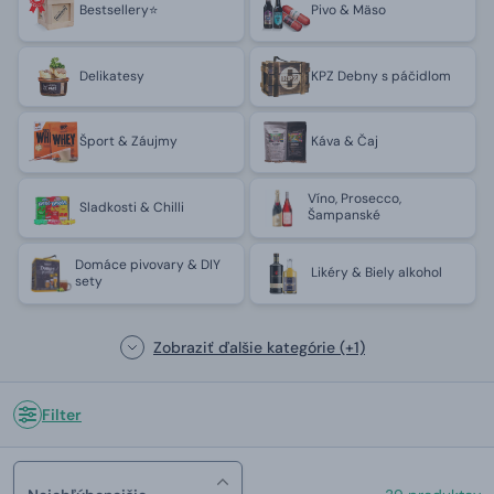
Bestsellery⭐
Pivo & Mäso
Delikatesy
KPZ Debny s páčidlom
Šport & Záujmy
Káva & Čaj
Víno, Prosecco,
Sladkosti & Chilli
Šampanské
Domáce pivovary & DIY
Likéry & Biely alkohol
sety
Zobraziť ďalšie kategórie
(+1)
Filter