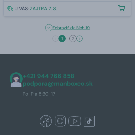
U VÁS:
ZAJTRA 7. 8.
Zobraziť ďalších 19
1
2
+421 944 766 858
podpora@manboxeo.sk
Po-Pia 8:30-17