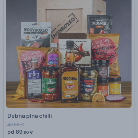
Debna plná chilli
99,90 €
od
89,
90 €