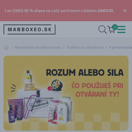
Len DNES
10 % zľava
na celý sortiment s kódom
DNES10
.
0
|
Netradičné darčekové boxy
|
Truhlice so zámočkom
|
K príležitost