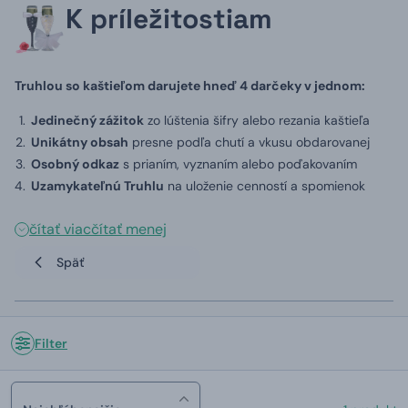
K príležitostiam
Truhlou so kaštieľom darujete hneď 4 darčeky v jednom:
Jedinečný zážitok
zo lúštenia šifry alebo rezania kaštieľa
Unikátny obsah
presne podľa chutí a vkusu obdarovanej
Osobný odkaz
s prianím, vyznaním alebo poďakovaním
Uzamykateľnú Truhlu
na uloženie cenností a spomienok
čítať viac
čítať menej
Späť
Filter