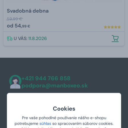
Svadobná debna
59,99 €
od
54,
99 €
U VÁS:
11.8.2026
+421 944 766 858
podpora@manboxeo.sk
Po-Pia 8:30-17
Cookies
Pre vaše pohodlné používanie nášho e-shopu
potrebujeme
súhlas
so spracovaním súborov cookies.