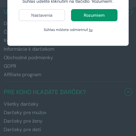
Súhlas udelíte kliknutím na tlačidlo "Rozumiem".
UŽITOČNÉ ODKAZY
Nastavenia
Rozumiem
Doručenie a platba
Súhlas môžete odmietnuť
tu
Časté otázky (FAQ)
Reklamácia a vrátenie tovaru
Informácie k darčekom
Obchodné podmienky
GDPR
Affiliate program
PRE KOHO HĽADÁTE DARČEK?
Všetky darčeky
Darčeky pre mužov
Darčeky pre ženy
Darčeky pre deti