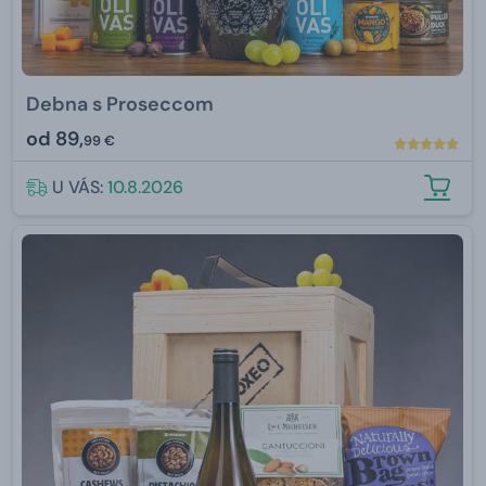
Debna s Proseccom
od
89,
99 €
U VÁS:
10.8.2026