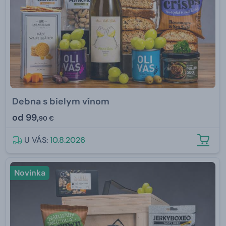
Debna s bielym vínom
od
99,
90 €
U VÁS:
10.8.2026
Novinka