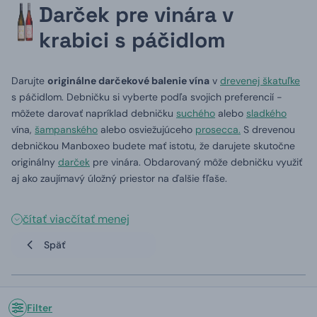
Darček pre vinára v
krabici s páčidlom
Darujte
originálne darčekové balenie vína
v
drevenej škatuľke
s páčidlom. Debničku si vyberte podľa svojich preferencií -
môžete darovať napríklad debničku
suchého
alebo
sladkého
vína,
šampanského
alebo osviežujúceho
prosecca.
S drevenou
debničkou Manboxeo budete mať istotu, že darujete skutočne
originálny
darček
pre vinára. Obdarovaný môže debničku využiť
aj ako zaujímavý úložný priestor na ďalšie fľaše.
čítať viac
čítať menej
Späť
Filter