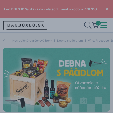
Len DNES
10 % zľava
na celý sortiment s kódom
DNES10
.
0
|
Netradičné darčekové boxy
|
Debny s páčidlom
|
Víno, Prosecco, 