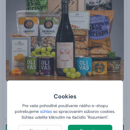
Debna s červeným vínom XXL
Cookies
od
99,
90 €
Pre vaše pohodlné používanie nášho e-shopu
U VÁS:
10.8.2026
potrebujeme
súhlas
so spracovaním súborov cookies.
Súhlas udelíte kliknutím na tlačidlo "Rozumiem".
Novinka