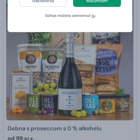
Nastavenia
Rozumiem
Súhlas môžete odmietnuť
tu
Debna s proseccom s 0 % alkoholu
od
99,
90 €