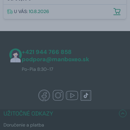
U VÁS:
10.8.2026
+421 944 766 858
podpora@manboxeo.sk
Po-Pia 8:30-17
UŽITOČNÉ ODKAZY
Doručenie a platba