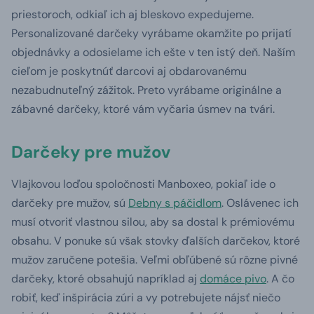
priestoroch, odkiaľ ich aj bleskovo expedujeme.
Personalizované darčeky vyrábame okamžite po prijatí
objednávky a odosielame ich ešte v ten istý deň. Naším
cieľom je poskytnúť darcovi aj obdarovanému
nezabudnuteľný zážitok. Preto vyrábame originálne a
zábavné darčeky, ktoré vám vyčaria úsmev na tvári.
Darčeky pre mužov
Vlajkovou loďou spoločnosti Manboxeo, pokiaľ ide o
darčeky pre mužov, sú
Debny s páčidlom
. Oslávenec ich
musí otvoriť vlastnou silou, aby sa dostal k prémiovému
obsahu. V ponuke sú však stovky ďalších darčekov, ktoré
mužov zaručene potešia. Veľmi obľúbené sú rôzne pivné
darčeky, ktoré obsahujú napríklad aj
domáce pivo
. A čo
robiť, keď inšpirácia zúri a vy potrebujete nájsť niečo