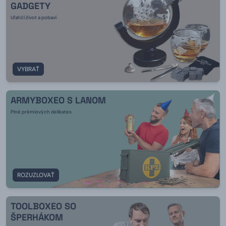
GADGETY
Uľahčí život a pobaví
VYBRAŤ
ARMYBOXEO S LANOM
Plné prémiových delikates
ROZUZLOVAŤ
TOOLBOXEO SO
ŠPERHÁKOM