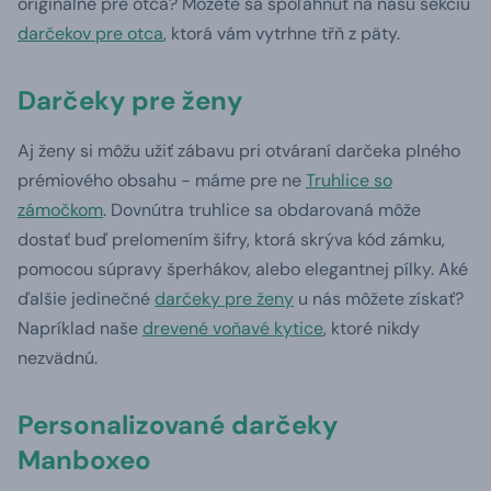
originálne pre otca? Môžete sa spoľahnúť na našu sekciu
darčekov pre otca
, ktorá vám vytrhne třň z päty.
Darčeky pre ženy
Aj ženy si môžu užiť zábavu pri otváraní darčeka plného
prémiového obsahu - máme pre ne
Truhlice so
zámočkom
. Dovnútra truhlice sa obdarovaná môže
dostať buď prelomením šifry, ktorá skrýva kód zámku,
pomocou súpravy šperhákov, alebo elegantnej pílky. Aké
ďalšie jedinečné
darčeky pre ženy
u nás môžete získať?
Napríklad naše
drevené voňavé kytice
, ktoré nikdy
nezvädnú.
Personalizované darčeky
Manboxeo