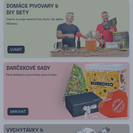
DOMÁCE PIVOVARY &
DIY SETY
Uvarte si svoje vlastné Pivo, Rum, Gin alebo
Whiskey
UVARIŤ
DARČEKOVÉ SADY
Plné delikates, kozmetiky, piva a mäsa
DAROVAŤ
VYCHYTÁVKY &