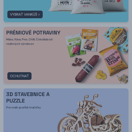
VYBRAŤ VANKÚŠ >
PRÉMIOVÉ POTRAVINY
Mäso, Káva, Pivo, Chilli, Čokoláda od
rodinných výrobcov
OCHUTNAŤ
3D STAVEBNICE A
PUZZLE
Pre malé aj veľké hračičky