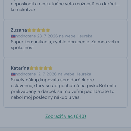
neposkodil a neskutočne veľa možností na darček...
komukoľvek
Zuzana
hodnotené 23. 7. 2026 na webe Heureka
Super komunikacia, rychle dorucenie. Za mna velka
spokojnost
Katarína
hodnotené 12. 7. 2026 na webe Heureka
Skvelý nákup,kupovala som darček pre
oslávenca,ktorý si rád pochutná na pivku.Bol milo
prekvapený a darček sa mu veľmi páčil.Určite to
nebol môj posledný nákup u vás.
Zobraziť viac (643)