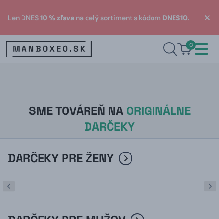
Len DNES
10 % zľava
na celý sortiment s kódom
DNES10
.
0
SME TOVÁREŇ NA
ORIGINÁLNE
DARČEKY
DARČEKY PRE ŽENY