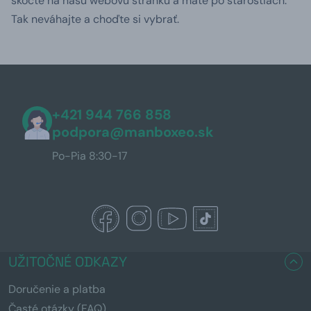
skočte na našu webovú stránku a máte po starostiach.
Tak neváhajte a choďte si vybrať.
+421 944 766 858
podpora@manboxeo.sk
Po-Pia 8:30-17
UŽITOČNÉ ODKAZY
Doručenie a platba
Časté otázky (FAQ)