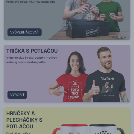
Prémiový obsah v kufríku na náradie
VYŠPERHÁKOVAŤ
TRIČKÁ S POTLAČOU
Vyberte si zo širokej ponuky motívov
alebo vytvorte vlastnú potlač
VYROBIŤ
HRNČEKY A
PLECHÁČIKY S
POTLAČOU
Originálne motívy