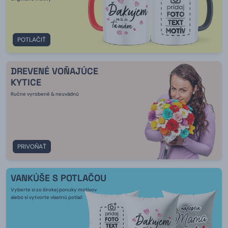
POTLAČIŤ
DREVENÉ VOŇAJÚCE
KYTICE
Ručne vyrobené & neuvädnú
PRIVOŇAŤ
VANKÚŠE S POTLAČOU
Vyberte si zo širokej ponuky motívov
alebo si vytvorte vlastnú potlač