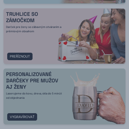
TRUHLICE SO
ZÁMOČKOM
Darček pre ženy so zábavným otváraním a
prémiovým obsahom
PREŘÍZNOUT
PERSONALIZOVANÉ
DARČEKY PRE MUŽOV
AJ ŽENY
Laserujeme do kovu, dreva, skla do 5 minút
od objednania
VYGRAVÍROVAŤ