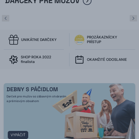
DARČEKY PRE MUŽOV
PROZÁKAZNÍCKY
UNIKÁTNE DARČEKY
PRÍSTUP
SHOP ROKA 2022
OKAMŽITÉ ODOSLANIE
finalista
DEBNY S PÁČIDLOM
Darček pre mužov so zábavným otváraním
a prémiovým obsahom
VYPÁČIŤ