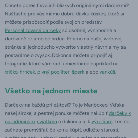
Chcete potešiť svojich blízkych originálnymi darčekmi?
Našťastie pre vás máme dobrú dávku kúskov, ktoré si
môžete prispôsobiť podľa svojich predstáv.
Personalizované darčeky
sú osobné, výnimočné a
darované priamo od srdca. Priamo na našej webovej
stránke si jednoducho vytvoríte vlastný návrh a my sa
postaráme o zvyšok. Dokonca môžete pripojiť aj
fotografie, ktoré vám radi umiestnime napríklad na
tričko
,
hrnček
,
pivný poolliter
,
šperk
alebo
vankúš
.
Všetko na jednom mieste
Darčeky na každú príležitosť? To je Manboxeo. Vďaka
našej širokej a pestrej ponuke môžete nakúpiť
darčeky k
narodeninám
,
sviatkom
a dokonca aj k
výročiam
. Len čo
začnete premýšľať, čo komu kúpiť, odložte starosti,