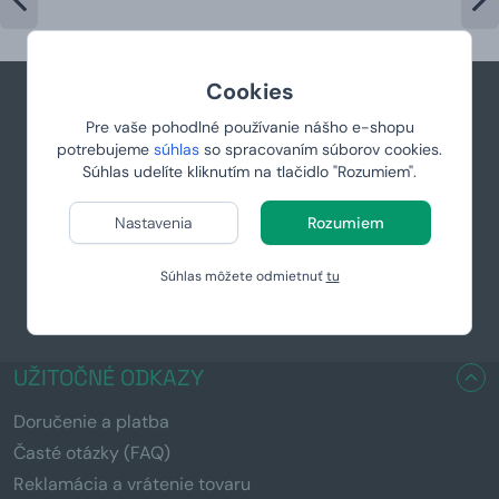
Cookies
Pre vaše pohodlné používanie nášho e-shopu
+421 944 766 858
potrebujeme
súhlas
so spracovaním súborov cookies.
podpora@manboxeo.sk
Súhlas udelíte kliknutím na tlačidlo "Rozumiem".
Po-Pia 8:30-17
Nastavenia
Rozumiem
Súhlas môžete odmietnuť
tu
UŽITOČNÉ ODKAZY
Doručenie a platba
Časté otázky (FAQ)
Reklamácia a vrátenie tovaru