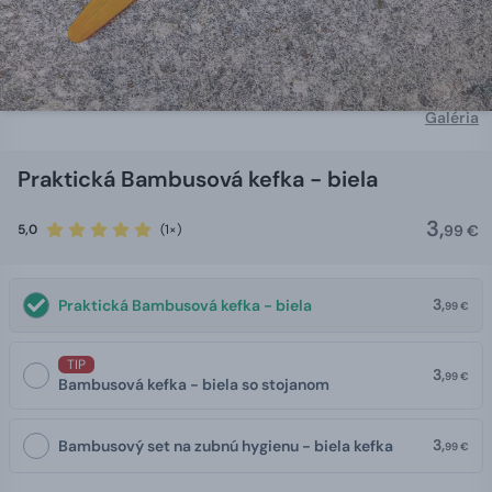
Galéria
Praktická Bambusová kefka - biela
3,
5,0
(1×)
99 €
3,
Praktická Bambusová kefka - biela
99 €
TIP
3,
99 €
Bambusová kefka - biela so stojanom
3,
Bambusový set na zubnú hygienu - biela kefka
99 €