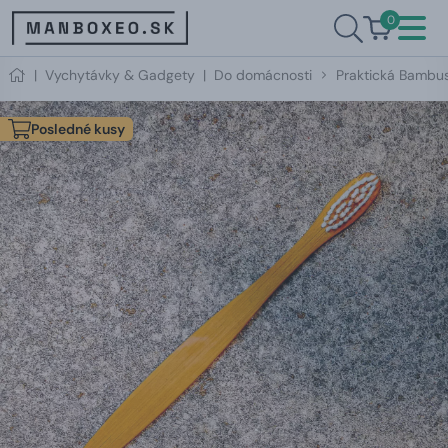
0
|
Vychytávky & Gadgety
|
Do domácnosti
Praktická Bambus
Posledné kusy