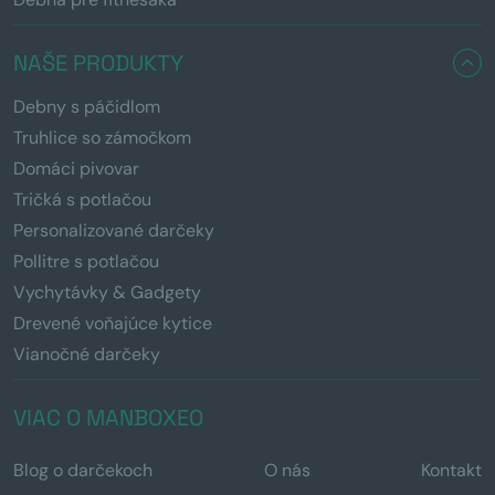
NAŠE PRODUKTY
Debny s páčidlom
Truhlice so zámočkom
Domáci pivovar
Tričká s potlačou
Personalizované darčeky
Pollitre s potlačou
Vychytávky & Gadgety
Drevené voňajúce kytice
Vianočné darčeky
VIAC O MANBOXEO
Blog o darčekoch
O nás
Kontakt