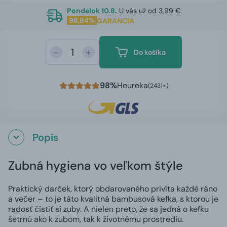
Pondelok 10.8.
U vás už od 3,99 €
98,84%
GARANCIA
-
+
Do košíka
98%
Heureka
(2431×)
Popis
Zubná hygiena vo veľkom štýle
Praktický darček, ktorý obdarovaného privíta každé ráno
a večer – to je táto kvalitná bambusová kefka, s ktorou je
radosť čistiť si zuby. A nielen preto, že sa jedná o kefku
šetrnú ako k zubom, tak k životnému prostrediu.