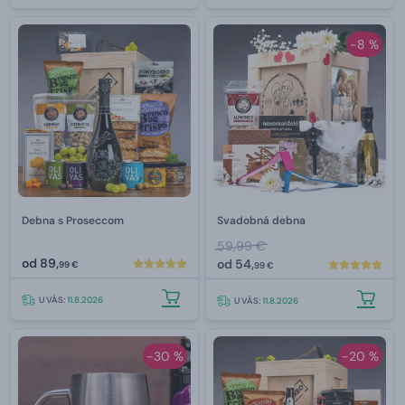
-8 %
Debna s Proseccom
Svadobná debna
59,99 €
od
89,
od
54,
99 €
99 €
U VÁS:
11.8.2026
U VÁS:
11.8.2026
-30 %
-20 %