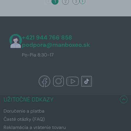
1
2
3
+421 944 766 858
podpora@manboxeo.sk
Po-Pia 8:30-17
UŽITOČNÉ ODKAZY
Doručenie a platba
Časté otázky (FAQ)
Reklamácia a vrátenie tovaru