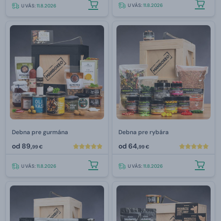
U VÁS:
11.8.2026
U VÁS:
11.8.2026
Debna pre gurmána
Debna pre rybára
od
89,
od
64,
99 €
99 €
U VÁS:
11.8.2026
U VÁS:
11.8.2026