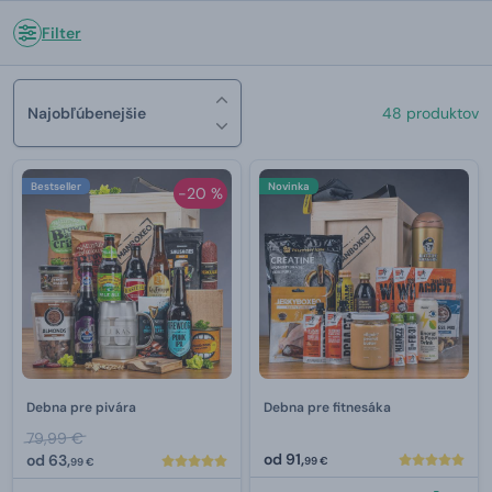
Filter
Najobľúbenejšie
48 produktov
Bestseller
Novinka
-20 %
Debna pre pivára
Debna pre fitnesáka
79,99 €
od
91,
od
63,
99 €
99 €