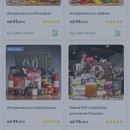
Armyboxeo pre fitnesákov
Armyboxeo pre rybárov
od
89,
od
89,
99 €
99 €
U VÁS:
11.8.2026
U VÁS:
11.8.2026
Bestseller
Armyboxeo pre masožravcov
Debna KPZ s domácim
pivovarom Premium
od
89,
od
119,
99 €
99 €