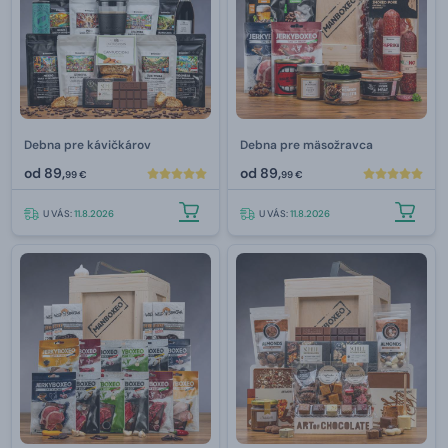
Debna pre kávičkárov
Debna pre mäsožravca
od
89,
od
89,
99 €
99 €
U VÁS:
11.8.2026
U VÁS:
11.8.2026