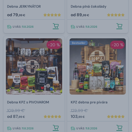
Debna JERKYNÁTOR
Debna plná čokolády
od
79,
od
89,
99 €
99 €
U VÁS:
11.8.2026
U VÁS:
11.8.2026
Bestseller
-20 %
-20 %
Debna KPZ s PIVOVAROM
KPZ debna pre pivára
109,99 €
129,99 €
od
87,
103,
99 €
99 €
U VÁS:
11.8.2026
U VÁS:
11.8.2026