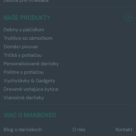
Debna pre fitnesáka
NAŠE PRODUKTY
Debny s páčidlom
Truhlice so zámočkom
Domáci pivovar
Tričká s potlačou
Personalizované darčeky
Pollitre s potlačou
Vychytávky & Gadgety
Drevené voňajúce kytice
Vianočné darčeky
VIAC O MANBOXEO
Blog o darčekoch
O nás
Kontakt