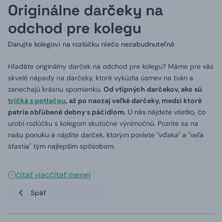
Originálne darčeky na
odchod pre kolegu
Darujte kolegovi na rozlúčku niečo nezabudnuteľné
Hľadáte originálny darček na odchod pre kolegu? Máme pre vás
skvelé nápady na darčeky, ktoré vykúzlia úsmev na tvári a
zanechajú krásnu spomienku.
Od vtipných darčekov, ako sú
tričká s potlačou
, až po naozaj veľké darčeky, medzi ktoré
patria obľúbené debny s páčidlom.
U nás nájdete všetko, čo
urobí rozlúčku s kolegom skutočne výnimočnú. Pozrite sa na
našu ponuku a nájdite darček, ktorým poviete "vďaka" a "veľa
šťastia" tým najlepším spôsobom.
čítať viac
čítať menej
Späť