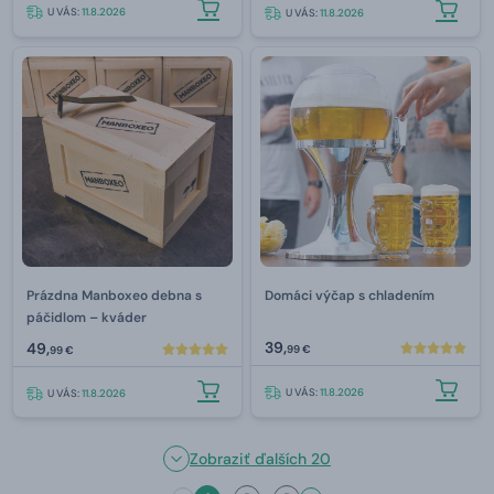
U VÁS:
11.8.2026
U VÁS:
11.8.2026
Prázdna Manboxeo debna s
Domáci výčap s chladením
páčidlom – kváder
39,
49,
99 €
99 €
U VÁS:
11.8.2026
U VÁS:
11.8.2026
Zobraziť ďalších 20