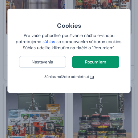
Cookies
Pre vaše pohodlné používanie nášho e-shopu
potrebujeme
súhlas
so spracovaním súborov cookies.
Nerezový chladiaci polliter
Debna plná ležiakov
Súhlas udelíte kliknutím na tlačidlo "Rozumiem".
79,99 €
19,99 €
od
63,
od
13,
99 €
Nastavenia
Rozumiem
99 €
U VÁS:
11.8.2026
U VÁS:
11.8.2026
Súhlas môžete odmietnuť
tu