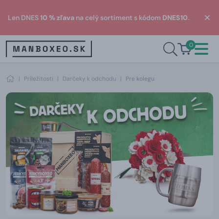
Len DNES
10 % zľava
na celý sortiment s kódom
DNES10
.
0
|
Príležitosti
|
Darčeky k odchodu
|
Pre kolegu