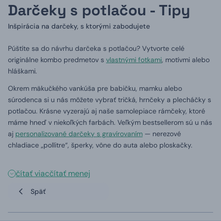
Darčeky s potlačou - Tipy
Inšpirácia na darčeky, s ktorými zabodujete
Púštíte sa do návrhu darčeka s potlačou? Vytvorte celé
originálne kombo predmetov s
vlastnými fotkami
, motívmi alebo
hláškami.
Okrem mäkučkého vankúša pre babičku, mamku alebo
súrodenca si u nás môžete vybrať tričká, hrnčeky a plecháčky s
potlačou. Krásne vyzerajú aj naše samolepiace rámčeky, ktoré
máme hneď v niekoľkých farbách. Veľkým bestsellerom sú u nás
aj
personalizované darčeky s gravírovaním
— nerezové
chladiace „pollitre“, šperky, vône do auta alebo ploskačky.
čítať viac
čítať menej
Späť