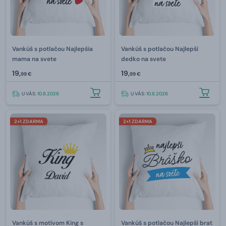
Vankúš s potlačou Najlepšia
Vankúš s potlačou Najlepší
mama na svete
dedko na svete
19,
19,
99 €
99 €
U VÁS:
10.8.2026
U VÁS:
10.8.2026
2+1 ZDARMA
2+1 ZDARMA
Vankúš s motívom King s
Vankúš s potlačou Najlepší brat