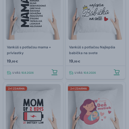
Vankúš s potlačou mama +
Vankúš s potlačou Najlepšia
prívlastky
babička na svete
19,
19,
99 €
99 €
U VÁS:
10.8.2026
U VÁS:
10.8.2026
2+1 ZDARMA
2+1 ZDARMA