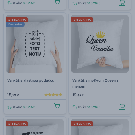
U VÁS:
10.8.2026
U VÁS:
10.8.2026
2+1 ZDARMA
2+1 ZDARMA
Bestseller
Vankúš s vlastnou potlačou
Vankúš s motívom Queen s
menom
19,
19,
99 €
99 €
U VÁS:
10.8.2026
U VÁS:
10.8.2026
2+1 ZDARMA
2+1 ZDARMA