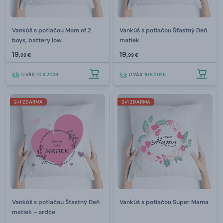
Vankúš s potlačou Mom of 2
Vankúš s potlačou Šťastný Deň
boys, battery low
matiek
19,
19,
99 €
99 €
U VÁS:
10.8.2026
U VÁS:
10.8.2026
2+1 ZDARMA
2+1 ZDARMA
Vankúš s potlačou Šťastný Deň
Vankúš s potlačou Super Mama
matiek – srdce