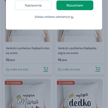
Nastavenia
Rozumiem
Súhlas môžete odmietnuť
tu
Vankúš s potlačou Najlepší otec
Vankúš s potlačou Najlepšia
na svete
segra na svete
19,
19,
99 €
99 €
U VÁS:
10.8.2026
U VÁS:
10.8.2026
2+1 ZDARMA
2+1 ZDARMA