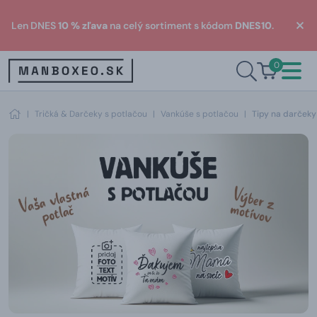
Len DNES
10 % zľava
na celý sortiment s kódom
DNES10
.
0
|
Tričká & Darčeky s potlačou
|
Vankúše s potlačou
|
Tipy na darčeky