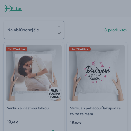
Filter
Najobľúbenejšie
18 produktov
2+1 ZDARMA
2+1 ZDARMA
Vankúš s vlastnou fotkou
Vankúš s potlačou Ďakujem za
to, že ťa mám
19,
19,
99 €
99 €