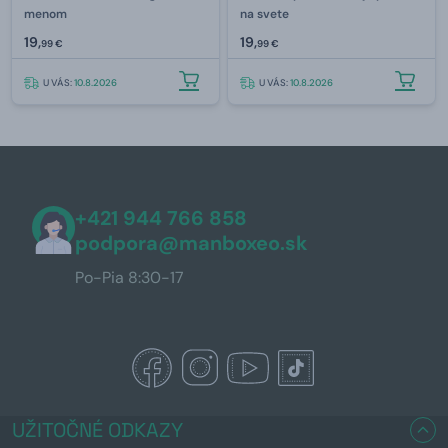
menom
na svete
19,
19,
99 €
99 €
U VÁS:
10.8.2026
U VÁS:
10.8.2026
+421 944 766 858
podpora@manboxeo.sk
Po-Pia 8:30-17
UŽITOČNÉ ODKAZY