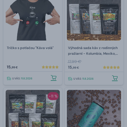
Tričko s potlačou "Káva volá"
Výhodná sada káv z rodinných
pražiarní - Kolumbia, Mexiko,
Etiópia, Brazília
17,99 €
15,
15,
99 €
99 €
U VÁS:
11.8.2026
U VÁS:
11.8.2026
-11 %