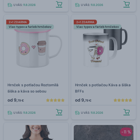
U VÁS:
11.8.2026
U VÁS:
11.8.2026
2+1 ZDARMA
2+1 ZDARMA
Viac typov a farieb hrnčekov
Viac typov a farieb hrnčekov
Hrnček s potlačou Roztomilá
Hrnček s potlačou Káva a šiška
šiška a káva so sebou
BFFs
od
9,
od
9,
79 €
79 €
U VÁS:
11.8.2026
U VÁS:
11.8.2026
-11 %