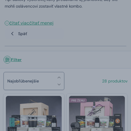
mohli oslávencovi zostaviť vlastné kombo.
čítať viac
čítať menej
Späť
Filter
Najobľúbenejšie
28 produktov
PRE ŽENU