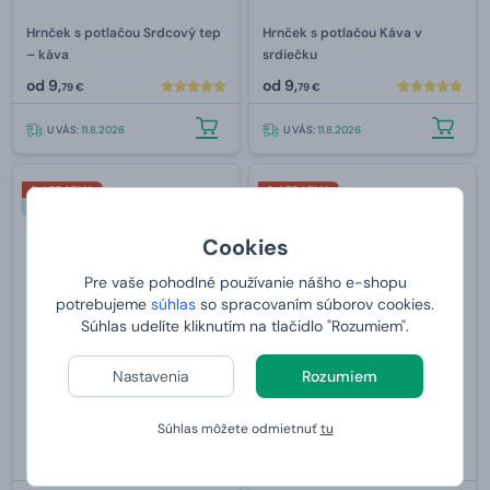
Hrnček s potlačou Srdcový tep
Hrnček s potlačou Káva v
– káva
srdiečku
od
9,
od
9,
79 €
79 €
U VÁS:
11.8.2026
U VÁS:
11.8.2026
2+1 ZDARMA
2+1 ZDARMA
Viac typov a farieb hrnčekov
Viac typov a farieb hrnčekov
Cookies
Pre vaše pohodlné používanie nášho e-shopu
potrebujeme
súhlas
so spracovaním súborov cookies.
Súhlas udelíte kliknutím na tlačidlo "Rozumiem".
Nastavenia
Rozumiem
Hrnček s potlačou Chemická
Hrnček s potlačou Roztomilý
Súhlas môžete odmietnuť
tu
značka – káva
hrnček káva a cupcake
od
9,
od
9,
79 €
79 €