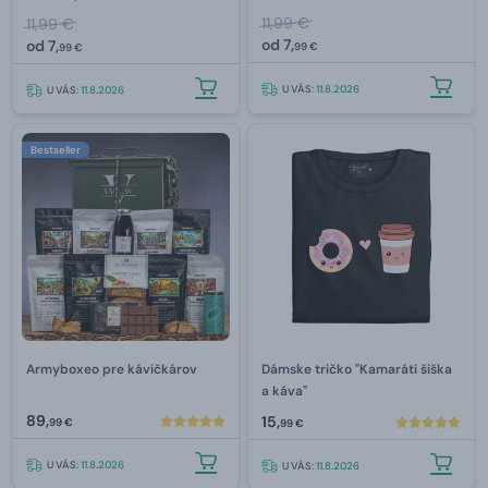
11,99 €
11,99 €
od
7,
od
7,
99 €
99 €
U VÁS:
11.8.2026
U VÁS:
11.8.2026
Bestseller
Armyboxeo pre kávičkárov
Dámske tričko "Kamaráti šiška
a káva"
89,
15,
99 €
99 €
U VÁS:
11.8.2026
U VÁS:
11.8.2026