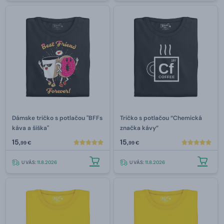
Dámske tričko s potlačou "BFFs
Tričko s potlačou “Chemická
káva a šiška"
značka kávy”
15,
15,
99 €
99 €
U VÁS:
11.8.2026
U VÁS:
11.8.2026