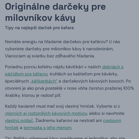
Originálne darčeky pre
milovníkov kávy
Tipy na najlepší darček pre kafara
Nemáte energiu na hľadanie darčekov pre kafárov?
U nás
vyberiete darčeky pre milovníkov kávy k narodeninám,
Vianociam aj sviatku bez zdĺhavého hľadania.
Poriadnu porciu kofeínu nájdu kávičkári v našich
debnách s
páčidlom pre káfarov
, truhlách so kaštieľom pre kávárky,
špeciálnych
„káfézetkách“
a darčekových kávových boxoch.
Po
otvorení je ako prvá posteklá v nose vôňa čerstvo praženej 100%
Arabiky, ktorou je radosť piť.
Každý kaviareň musí mať svoj vlastný hrnček.
Vyberte si z
vtipných aj roztomilých kávových motívov
, alebo si navrhnite
vlastnú potlač
.
Žiadnemu kafarovi sa nestratí ani
cestovný
hrnček
a
termoska s jeho menom
.
Tip: Balíčky výberovej kávy predávame aj jednotlivo, aby ste