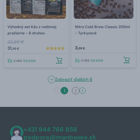
Výhodný set Káv z rodinnej
Nitro Cold Brew Classic 200ml
pražiarne - 8 druhov
- Tyrkysové
35,99 €
3,
31,
99 €
99 €
U VÁS:
11.8.2026
U VÁS:
11.8.2026
Zobraziť ďalších 8
1
2
+421 944 766 858
podpora@manboxeo.sk