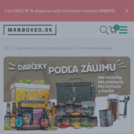
Len DNES
10 % zľava
na celý sortiment s kódom
DNES10
.
0
|
Originálne darčeky podľa záujmov
|
Pre milovníkov kávy