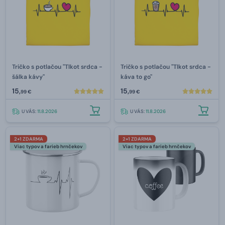
Tričko s potlačou "Tlkot srdca -
Tričko s potlačou "Tlkot srdca -
šálka kávy"
káva to go"
15,
15,
99 €
99 €
U VÁS:
11.8.2026
U VÁS:
11.8.2026
2+1 ZDARMA
2+1 ZDARMA
Viac typov a farieb hrnčekov
Viac typov a farieb hrnčekov