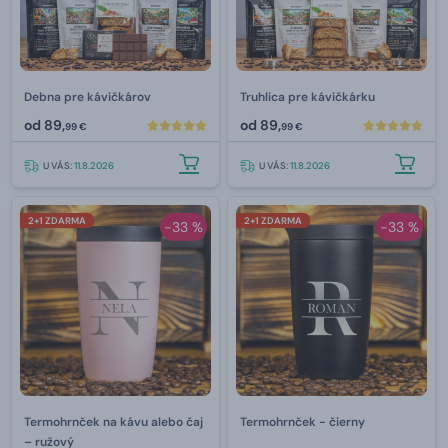
Debna pre kávičkárov
Truhlica pre kávičkárku
od
89,
od
89,
99 €
99 €
U VÁS:
11.8.2026
U VÁS:
11.8.2026
2+1 ZDARMA
2+1 ZDARMA
-33 %
-33 %
Termohrnček na kávu alebo čaj
Termohrnček - čierny
– ružový