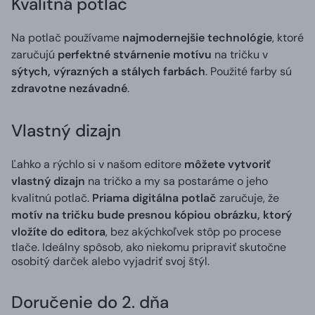
Kvalitná potlač
Na potlač používame
najmodernejšie technológie
, ktoré
zaručujú
perfektné stvárnenie motívu
na tričku v
sýtych, výrazných a stálych farbách
. Použité farby sú
zdravotne nezávadné
.
Vlastný dizajn
Ľahko a rýchlo si v našom editore
môžete vytvoriť
vlastný dizajn
na tričko a my sa postaráme o jeho
kvalitnú potlač.
Priama digitálna potlač
zaručuje, že
motív na tričku bude presnou kópiou obrázku, ktorý
vložíte do editora
, bez akýchkoľvek stôp po procese
tlače. Ideálny spôsob, ako niekomu pripraviť skutočne
osobitý darček alebo vyjadriť svoj štýl.
Doručenie do 2. dňa