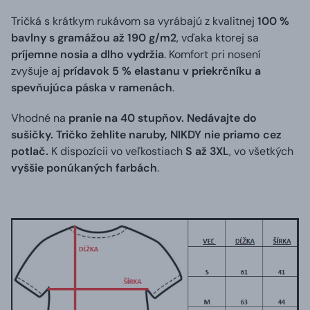
Tričká s krátkym rukávom sa vyrábajú z kvalitnej
100 %
bavlny s gramážou až 190 g/m2
, vďaka ktorej sa
príjemne nosia a dlho vydržia
. Komfort pri nosení
zvyšuje aj
prídavok 5 % elastanu v priekrčníku a
spevňujúca páska v ramenách
.
Vhodné na
pranie na 40 stupňov. Nedávajte do
sušičky. Tričko žehlite naruby, NIKDY nie priamo cez
potlač.
K dispozícii vo veľkostiach
S až 3XL
, vo všetkých
vyššie ponúkaných farbách
.