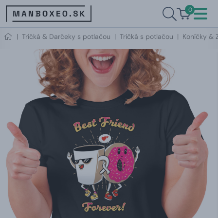
0
|
Tričká & Darčeky s potlačou
|
Tričká s potlačou
|
Koníčky & 