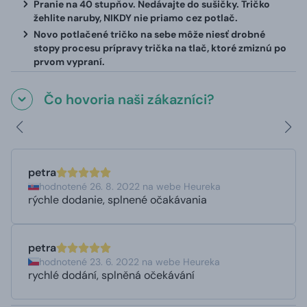
Pranie na 40 stupňov. Nedávajte do sušičky. Tričko
žehlite naruby, NIKDY nie priamo cez potlač.
Novo potlačené tričko na sebe môže niesť drobné
stopy procesu prípravy trička na tlač, ktoré zmiznú po
prvom vypraní.
Čo hovoria naši zákazníci?
petra
hodnotené 26. 8. 2022 na webe Heureka
rýchle dodanie, splnené očakávania
petra
hodnotené 23. 6. 2022 na webe Heureka
rychlé dodání, splněná očekávání