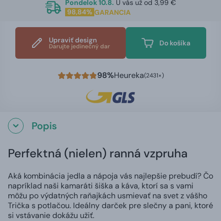
Pondelok 10.8.
U vás už od 3,99 €
98,84%
GARANCIA
Upraviť design
Do košíka
Darujte jedinečný dar
98%
Heureka
(2431×)
Popis
Perfektná (nielen) ranná vzpruha
Aká kombinácia jedla a nápoja vás najlepšie prebudí? Čo
napríklad naši kamaráti šiška a káva, ktorí sa s vami
môžu po výdatných raňajkách usmievať na svet z vášho
Trička s potlačou. Ideálny darček pre slečny a pani, ktoré
si vstávanie dokážu užiť.