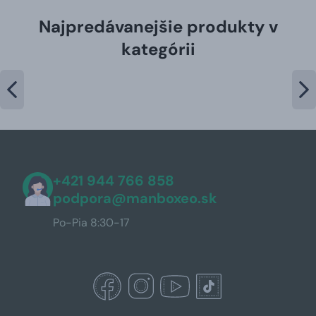
Najpredávanejšie produkty v
kategórii
+421 944 766 858
podpora@manboxeo.sk
Po-Pia 8:30-17