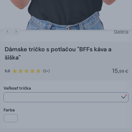
Galéria
Dámske tričko s potlačou "BFFs káva a
šiška"
15,
5,0
(2×)
99 €
Veľkosť trička
*
Farba