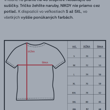
sušičky. Tričko žehlite naruby, NIKDY nie priamo cez
potlač.
K dispozícii vo veľkostiach
S až 5XL
, vo
všetkých
vyššie ponúkaných farbách
.