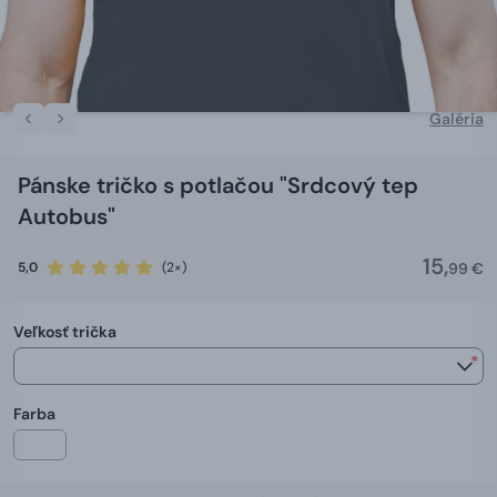
Galéria
Pánske tričko s potlačou "Srdcový tep
Autobus"
15,
5,0
(2×)
99 €
Veľkosť trička
*
Farba