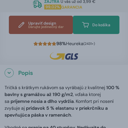
ZAJTRA
U vás už od 3,99 €
99,02%
GARANCIA
Upraviť design
Do košíka
Darujte jedinečný dar
98%
Heureka
(2431×)
Popis
Tričká s krátkym rukávom sa vyrábajú z kvalitnej
100 %
bavlny s gramážou až 190 g/m2
, vďaka ktorej
sa
príjemne nosia a dlho vydržia
. Komfort pri nosení
zvyšuje aj
prídavok 5 % elastanu v priekrčníku a
spevňujúca páska v ramenách
.
Vhodné na
pranie na 40 stupňov. Nedávajte do