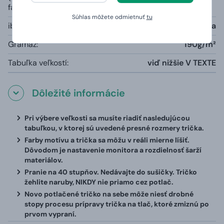
farby):
Súhlas môžete odmietnuť
tu
iba šedá farba melange:
85% bavlna, 15% viskóza
Gramáž:
190g/m²
Tabuľka veľkostí:
viď nižšie V TEXTE
Dôležité informácie
Pri výbere veľkosti sa musíte riadiť nasledujúcou
tabuľkou, v ktorej sú uvedené presné rozmery trička.
Farby motívu a trička sa môžu v reáli mierne líšiť.
Dôvodom je nastavenie monitora a rozdielnosť šarží
materiálov.
Pranie na 40 stupňov. Nedávajte do sušičky. Tričko
žehlite naruby, NIKDY nie priamo cez potlač.
Novo potlačené tričko na sebe môže niesť drobné
stopy procesu prípravy trička na tlač, ktoré zmiznú po
prvom vypraní.