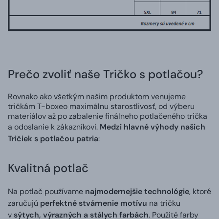
Prečo zvoliť naše Tričko s potlačou?
Rovnako ako všetkým našim produktom venujeme
tričkám T-boxeo maximálnu starostlivosť, od výberu
materiálov až po zabalenie finálneho potlačeného trička
a odoslanie k zákazníkovi.
Medzi hlavné výhody našich
Tričiek s potlačou patria
:
Kvalitná potlač
Na potlač používame
najmodernejšie technológie
, ktoré
zaručujú
perfektné stvárnenie motívu
na tričku
v
sýtych, výrazných a stálych farbách
. Použité farby