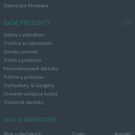
Debna pre fitnesáka
NAŠE PRODUKTY
Debny s páčidlom
Truhlice so zámočkom
Domáci pivovar
Tričká s potlačou
Personalizované darčeky
Pollitre s potlačou
Vychytávky & Gadgety
Drevené voňajúce kytice
Vianočné darčeky
VIAC O MANBOXEO
Blog o darčekoch
O nás
Kontakt