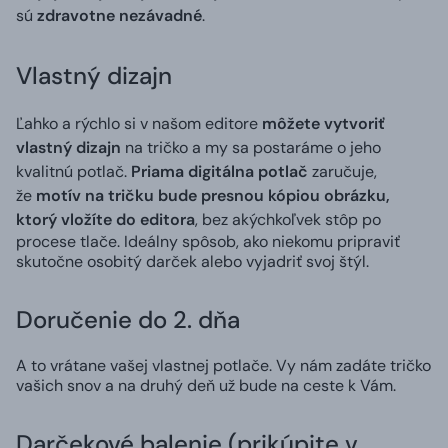
sú
zdravotne nezávadné
.
Vlastný dizajn
Ľahko a rýchlo si v našom editore
môžete vytvoriť
vlastný dizajn
na tričko a my sa postaráme o jeho
kvalitnú potlač.
Priama digitálna potlač
zaručuje,
že
motív na tričku bude presnou kópiou obrázku,
ktorý vložíte do editora
, bez akýchkoľvek stôp po
procese tlače. Ideálny spôsob, ako niekomu pripraviť
skutočne osobitý darček alebo vyjadriť svoj štýl.
Doručenie do 2. dňa
A to vrátane vašej vlastnej potlače. Vy nám zadáte tričko
vašich snov a na druhý deň už bude na ceste k Vám.
Darčekové balenie (prikúpite v