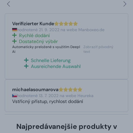
Verifizierter Kunde
hodnotené 21. 9. 2022 na webe Manboxeo.de
Rychlé dodání
Dostatečný výběr
Automaticky preložené s využitím Deepl
Zobraziť pôvodný
Ai
text
Schnelle Lieferung
Ausreichende Auswahl
michaelasoumarova
hodnotené 13. 7. 2022 na webe Heureka
Vstřícný přístup, rychlost dodání
Najpredávanejšie produkty v