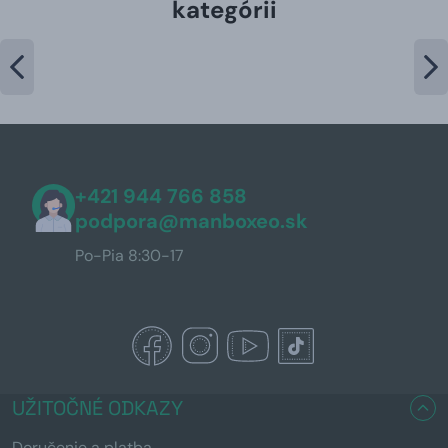
kategórii
+421 944 766 858
podpora@manboxeo.sk
Po-Pia 8:30-17
UŽITOČNÉ ODKAZY
Doručenie a platba