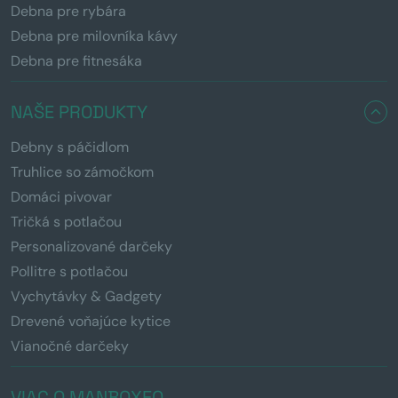
Debna pre rybára
Debna pre milovníka kávy
Debna pre fitnesáka
NAŠE PRODUKTY
Debny s páčidlom
Truhlice so zámočkom
Domáci pivovar
Tričká s potlačou
Personalizované darčeky
Pollitre s potlačou
Vychytávky & Gadgety
Drevené voňajúce kytice
Vianočné darčeky
VIAC O MANBOXEO