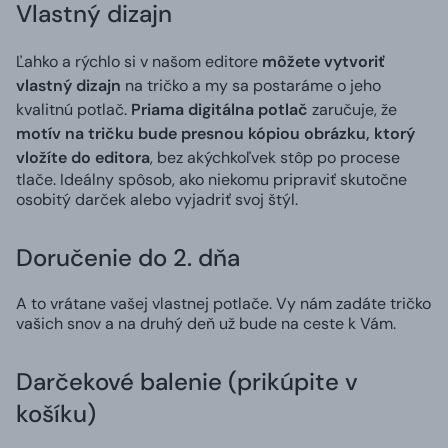
Vlastný dizajn
Ľahko a rýchlo si v našom editore
môžete vytvoriť
vlastný dizajn
na tričko a my sa postaráme o jeho
kvalitnú potlač.
Priama digitálna potlač
zaručuje, že
motív na tričku bude presnou kópiou obrázku, ktorý
vložíte do editora
, bez akýchkoľvek stôp po procese
tlače. Ideálny spôsob, ako niekomu pripraviť skutočne
osobitý darček alebo vyjadriť svoj štýl.
Doručenie do 2. dňa
A to vrátane vašej vlastnej potlače. Vy nám zadáte tričko
vašich snov a na druhý deň už bude na ceste k Vám.
Darčekové balenie (prikúpite v
košíku)