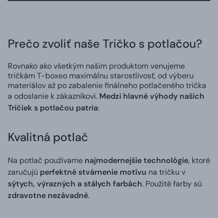
Prečo zvoliť naše Tričko s potlačou?
Rovnako ako všetkým našim produktom venujeme
tričkám T-boxeo maximálnu starostlivosť, od výberu
materiálov až po zabalenie finálneho potlačeného trička
a odoslanie k zákazníkovi.
Medzi hlavné výhody našich
Tričiek s potlačou patria
:
Kvalitná potlač
Na potlač používame
najmodernejšie technológie
, ktoré
zaručujú
perfektné stvárnenie motívu
na tričku v
sýtych, výrazných a stálych farbách
. Použité farby sú
zdravotne nezávadné
.