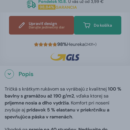
Pondelok 10.8.
U vás už od 3,99 €
98,84%
GARANCIA
Upraviť design
Do košíka
Darujte jedinečný dar
98%
Heureka
(2431×)
Popis
Tričká s krátkym rukávom sa vyrábajú z kvalitnej
100 %
bavlny s gramážou až 190 g/m2
, vďaka ktorej sa
príjemne nosia a dlho vydržia
. Komfort pri nosení
zvyšuje aj
prídavok 5 % elastanu v priekrčníku a
spevňujúca páska v ramenách
.
Vhodné na
pranie na 40 stupňov. Nedávajte do