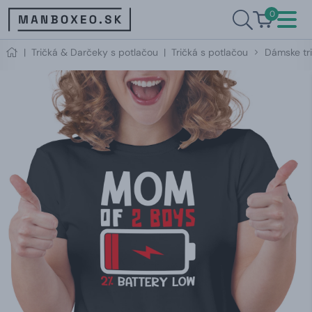
0
|
Tričká & Darčeky s potlačou
|
Tričká s potlačou
Dámske tri