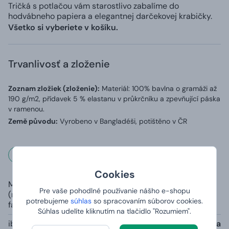
Tričká s potlačou vám starostlivo zabalíme do
hodvábneho papiera a elegantnej darčekovej krabičky.
Všetko si vyberiete v košíku.
Trvanlivosť a zloženie
Zoznam zložiek (zloženie):
Materiál: 100% bavlna o gramáži až
190 g/m2, přídavek 5 % elastanu v průkrčníku a zpevňující páska
v ramenou.
Země původu:
Vyrobeno v Bangladéši, potištěno v ČR
Rozmery a váha
Cookies
Materiál
100% čiastočne česaná prstencová
Pre vaše pohodlné používanie nášho e-shopu
(rozdielny u šedej
bavlna, priekrčník s 5 % elastanu
potrebujeme
súhlas
so spracovaním súborov cookies.
farby):
Súhlas udelíte kliknutím na tlačidlo "Rozumiem".
iba šedá farba melange:
85% bavlna, 15% viskóza