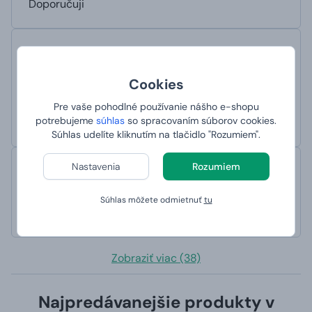
Doporučuji
Věra
hodnotené 5. 2. 2026 na webe Heureka
skvělý obchod i zboží
Cookies
Jeden den jsem objednala a nevěřícně zírala,
Pre vaše pohodlné používanie nášho e-shopu
když druhý den bylo zboží připraveno k
potrebujeme
súhlas
so spracovaním súborov cookies.
vyzvednutí
Súhlas udelíte kliknutím na tlačidlo "Rozumiem".
Nastavenia
Rozumiem
rorada
hodnotené 4. 2. 2026 na webe Zbozi.cz
rychlost, přesnost
Súhlas môžete odmietnuť
tu
Doporučuji
Zobraziť viac (38)
Najpredávanejšie produkty v