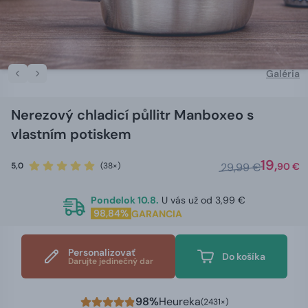
Galéria
Nerezový chladicí půllitr Manboxeo s
vlastním potiskem
19,
5,0
(38×)
29,99 €
90 €
Pondelok 10.8.
U vás už od 3,99 €
98,84%
GARANCIA
Personalizovať
Do košíka
Darujte jedinečný dar
98%
Heureka
(2431×)