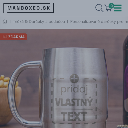
0
|
Tričká & Darčeky s potlačou
|
Personalizované darčeky pre m
1+1 ZDARMA