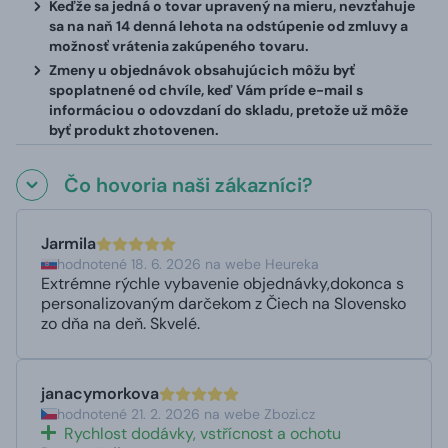
Keďže sa jedná o tovar upravený na mieru, nevzťahuje
sa na naň 14 denná lehota na odstúpenie od zmluvy a
možnosť vrátenia zakúpeného tovaru.
Zmeny u objednávok obsahujúcich môžu byť
spoplatnené od chvíle, keď Vám príde e-mail s
informáciou o odovzdaní do skladu, pretože už môže
byť produkt zhotovenen.
Čo hovoria naši zákazníci?
Jarmila
hodnotené 18. 6. 2026 na webe Heureka
Extrémne rýchle vybavenie objednávky,dokonca s
personalizovaným darčekom z Čiech na Slovensko
zo dňa na deň. Skvelé.
janacymorkova
hodnotené 21. 2. 2026 na webe Zbozi.cz
Rychlost dodávky, vstřícnost a ochotu