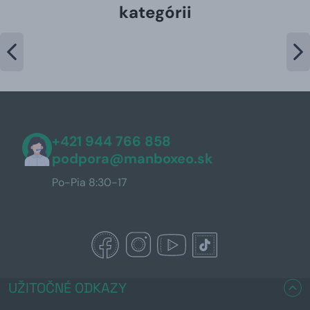
kategórii
+421 944 766 858
podpora@manboxeo.sk
Po-Pia 8:30-17
UŽITOČNÉ ODKAZY