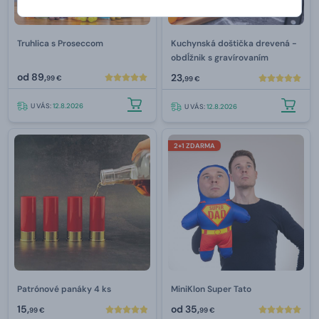
Truhlica s Proseccom
Kuchynská doštička drevená -
obdĺžnik s gravírovaním
od
89,
23,
99 €
99 €
U VÁS:
12.8.2026
U VÁS:
12.8.2026
2+1 ZDARMA
Patrónové panáky 4 ks
MiniKlon Super Tato
15,
od
35,
99 €
99 €