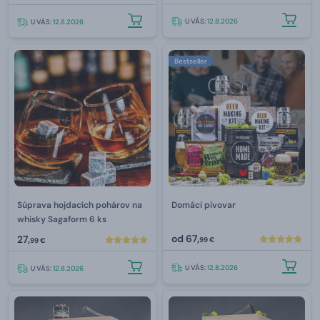
U VÁS:
12.8.2026
U VÁS:
12.8.2026
Bestseller
Súprava hojdacích pohárov na
Domáci pivovar
whisky Sagaform 6 ks
od
67,
27,
99 €
99 €
U VÁS:
12.8.2026
U VÁS:
12.8.2026