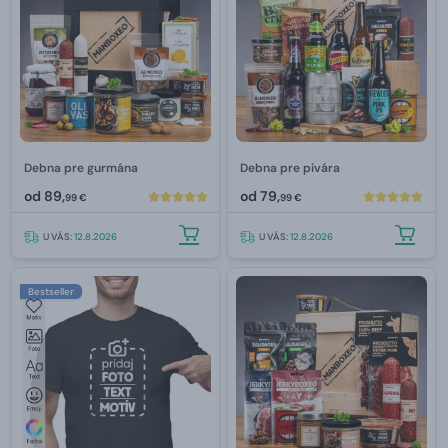
Debna pre gurmána
Debna pre pivára
od
89,
od
79,
99 €
99 €
U VÁS:
12.8.2026
U VÁS:
12.8.2026
Bestseller