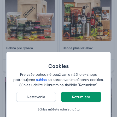
Debna pre rybára
Debna plná ležiakov
od
64,
od
79,
99 €
99 €
Cookies
U VÁS:
12.8.2026
U VÁS:
12.8.2026
Pre vaše pohodlné používanie nášho e-shopu
potrebujeme
súhlas
so spracovaním súborov cookies.
PRE ŽENU
2+1 ZDARMA
Súhlas udelíte kliknutím na tlačidlo "Rozumiem".
PERSONALIZÁCIA
Bestseller
Nastavenia
Rozumiem
Súhlas môžete odmietnuť
tu