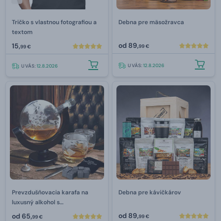
Tričko s vlastnou fotografiou a
Debna pre mäsožravca
textom
od
89,
15,
99 €
99 €
U VÁS:
12.8.2026
U VÁS:
12.8.2026
Prevzdušňovacia karafa na
Debna pre kávičkárov
luxusný alkohol s
príslušenstvom 850 ml
od
89,
od
65,
99 €
99 €