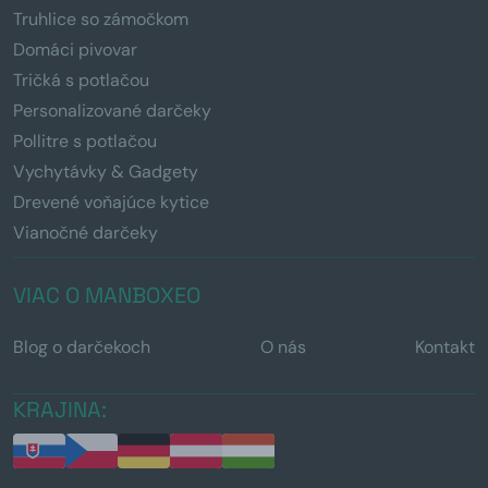
Truhlice so zámočkom
Domáci pivovar
Tričká s potlačou
Personalizované darčeky
Pollitre s potlačou
Vychytávky & Gadgety
Drevené voňajúce kytice
Vianočné darčeky
VIAC O MANBOXEO
Blog o darčekoch
O nás
Kontakt
KRAJINA: