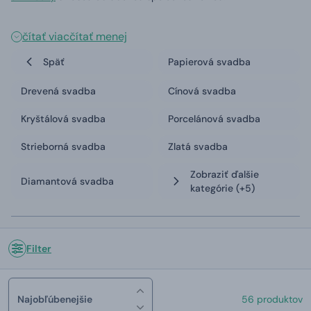
čítať viac
čítať menej
Späť
Papierová svadba
Drevená svadba
Cínová svadba
Kryštálová svadba
Porcelánová svadba
Strieborná svadba
Zlatá svadba
Zobraziť ďalšie
Diamantová svadba
kategórie
(+5)
Filter
Najobľúbenejšie
56 produktov