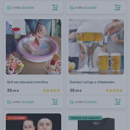
U VÁS:
12.8.2026
U VÁS:
12.8.2026
Gril na rolovanú zmrzlinu
Domáci výčap s chladením
39,
39,
99 €
99 €
U VÁS:
12.8.2026
U VÁS:
12.8.2026
2+1 ZDARMA
Vlastný text zadarmo