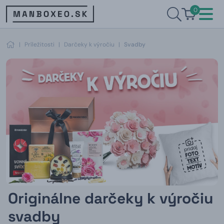
0
|
Príležitosti
|
Darčeky k výročiu
|
Svadby
Originálne darčeky k výročiu
svadby