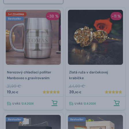
1+1 ZDARMA
-38 %
-11 %
Bestseller
Nerezový chladiaci polliter
Zlatá ruža v darčekovej
Manboxeo s gravírovaním
krabičke
31,99 €
44,99 €
19,
39,
90 €
90 €
U VÁS:
12.8.2026
U VÁS:
12.8.2026
Bestseller
Bestseller