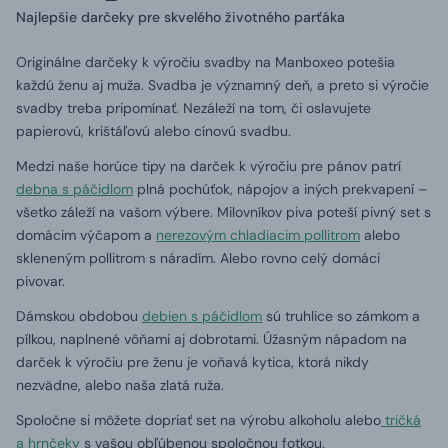
Najlepšie darčeky pre skvelého životného parťáka
Originálne darčeky k výročiu svadby na Manboxeo potešia
každú ženu aj muža. Svadba je významný deň, a preto si výročie
svadby treba pripomínať. Nezáleží na tom, či oslavujete
papierovú, krištáľovú alebo cínovú svadbu.
Medzi naše horúce tipy na darček k výročiu pre pánov patrí
debna s páčidlom
plná pochúťok, nápojov a iných prekvapení –
všetko záleží na vašom výbere. Milovníkov piva poteší pivný set s
domácim výčapom a
nerezovým chladiacim pollitrom
alebo
skleneným pollitrom s náradím. Alebo rovno celý domáci
pivovar.
Dámskou obdobou
debien s páčidlom
sú truhlice so zámkom a
pílkou, naplnené vôňami aj dobrotami. Úžasným nápadom na
darček k výročiu pre ženu je voňavá kytica, ktorá nikdy
nezvädne, alebo naša zlatá ruža.
Spoločne si môžete dopriať set na výrobu alkoholu alebo
tričká
a hrnčeky
s vašou obľúbenou spoločnou fotkou.