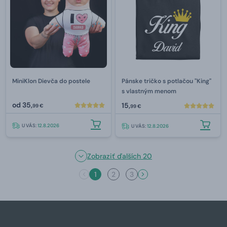
MiniKlon Dievča do postele
Pánske tričko s potlačou "King"
s vlastným menom
od
35,
15,
99 €
99 €
U VÁS:
12.8.2026
U VÁS:
12.8.2026
Zobraziť ďalších 20
1
2
3