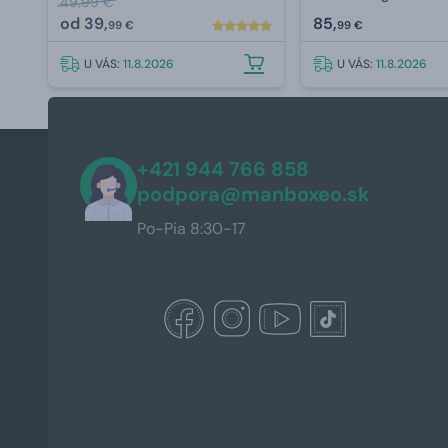
49,99 €
od
39,
85,
99 €
99 €
U VÁS:
11.8.2026
U VÁS:
11.8.2026
+421 944 766 858
podpora@manboxeo.sk
Po-Pia 8:30-17