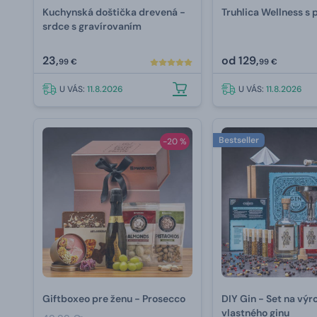
Kuchynská doštička drevená -
Truhlica Wellness s
srdce s gravírovaním
23,
od
129,
99 €
99 €
U VÁS:
11.8.2026
U VÁS:
11.8.2026
Bestseller
-20 %
Giftboxeo pre ženu - Prosecco
DIY Gin - Set na výr
vlastného ginu