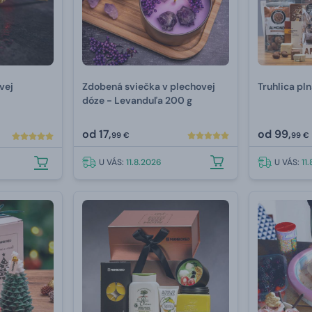
vej
Zdobená sviečka v plechovej
Truhlica pl
dóze - Levanduľa 200 g
od
17,
od
99,
99 €
99 €
U VÁS:
11.8.2026
U VÁS:
11