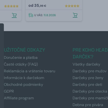
od
35,
99 €
U VÁS:
11.8.2026
UŽITOČNÉ ODKAZY
PRE KOHO HĽAD
DARČEK?
Doručenie a platba
Časté otázky (FAQ)
Všetky darčeky
Reklamácia a vrátenie tovaru
Darčeky pre mužov
Informácie k darčekom
Darčeky pre ženy
Obchodné podmienky
Darčeky pre deti
GDPR
Darčeky pre otecka
Affiliate program
Darčeky pre mamič
Debna pre pivára