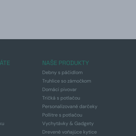
ÁTE
NAŠE PRODUKTY
Debny s páčidlom
Truhlice so zámočkom
Domáci pivovar
Tričká s potlačou
Personalizované darčeky
Pollitre s potlačou
ku
Vychytávky & Gadgety
Drevené voňajúce kytice