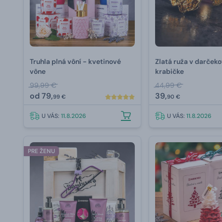
Truhla plná vôní - kvetinové
Zlatá ruža v darčeko
vône
krabičke
99,99 €
44,99 €
od
79,
39,
99 €
90 €
U VÁS:
11.8.2026
U VÁS:
11.8.2026
PRE ŽENU