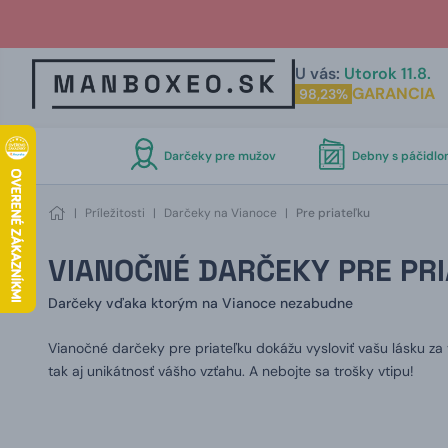
U vás:
Utorok 11.8.
GARANCIA
98,23%
Darčeky pre mužov
Debny s páčidl
|
Príležitosti
|
Darčeky na Vianoce
|
Pre priateľku
VIANOČNÉ DARČEKY PRE PRI
Darčeky vďaka ktorým na Vianoce nezabudne
Vianočné darčeky pre priateľku dokážu vysloviť vašu lásku za v
tak aj unikátnosť vášho vzťahu. A nebojte sa trošky vtipu!