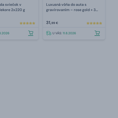
da sviečok v
Luxusná vôňa do auta s
ekore 2x220 g
gravírovaním –⁠ rose gold + 3
náplne
31,
99 €
.8.2026
U VÁS:
11.8.2026