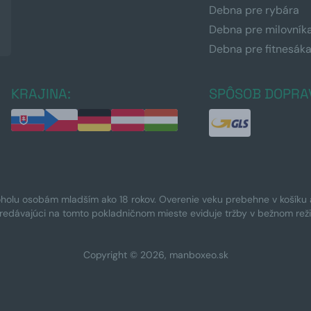
Debna pre rybára
Debna pre milovník
Debna pre fitnesák
KRAJINA:
SPÔSOB DOPRA
oholu osobám mladším ako 18 rokov. Overenie veku prebehne v košíku a 
Predávajúci na tomto pokladničnom mieste eviduje tržby v bežnom rež
Copyright © 2026, manboxeo.sk