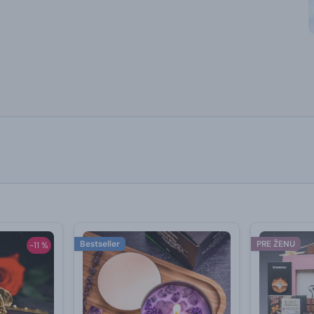
Bestseller
PRE ŽENU
-11 %