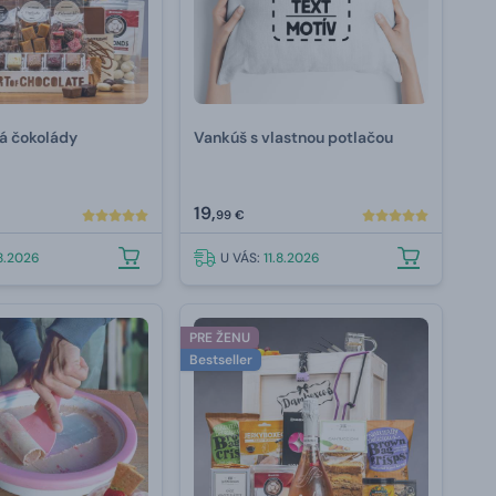
ná čokolády
Vankúš s vlastnou potlačou
19,
99 €
.8.2026
U VÁS:
11.8.2026
PRE ŽENU
Bestseller