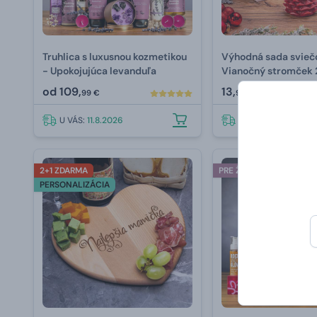
Truhlica s luxusnou kozmetikou
Výhodná sada svieč
- Upokojujúca levanduľa
Vianočný stromček 
od
109,
13,
99 €
99 €
U VÁS:
11.8.2026
U VÁS:
11.8.2026
2+1 ZDARMA
PRE ŽENU
PERSONALIZÁCIA