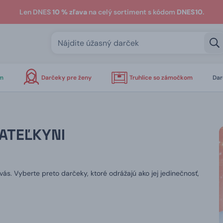
Len DNES
10 % zľava
na celý sortiment s kódom
DNES10
.
om
Darčeky pre ženy
Truhlice so zámočkom
Dar
ATEĽKYNI
ás. Vyberte preto darčeky, ktoré odrážajú ako jej jedinečnosť,