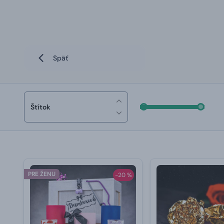
Späť
Štítok
PRE ŽENU
-20 %