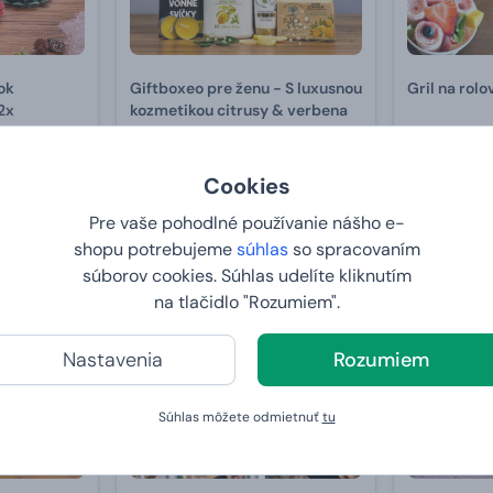
ok
Giftboxeo pre ženu - S luxusnou
Gril na rol
2x
kozmetikou citrusy & verbena
39,
od
55,
99 €
99 €
Cookies
U VÁS:
11
U VÁS:
11.8.2026
Pre vaše pohodlné používanie nášho e-
shopu potrebujeme
súhlas
so spracovaním
Novinka
súborov cookies. Súhlas udelíte kliknutím
Bestseller
na tlačidlo "Rozumiem".
Nastavenia
Rozumiem
Súhlas môžete odmietnuť
tu