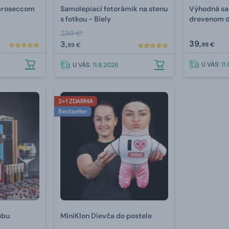
 proseccom
Samolepiaci fotorámik na stenu
Výhodná sa
s fotkou - Biely
drevenom d
7,99 €
39,
3,
99 €
99 €
U VÁS:
11
U VÁS:
11.8.2026
2+1 ZDARMA
Bestseller
obu
MiniKlon Dievča do postele