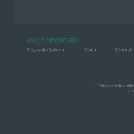
VIAC O MANBOXEO
Blog o darčekoch
O nás
Kontakt
* Zákaz predaja alk
* 