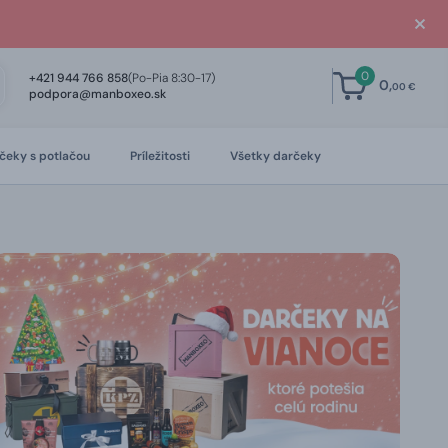
0
+421 944 766 858
(Po-Pia 8:30-17)
0,
00 €
podpora@manboxeo.sk
čeky s potlačou
Príležitosti
Všetky darčeky