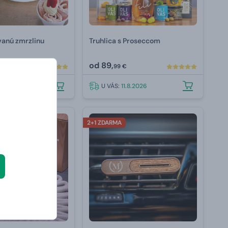
ovanú zmrzlinu
Truhlica s Proseccom
od
89,
99 €
.8.2026
U VÁS:
11.8.2026
2+1 ZDARMA