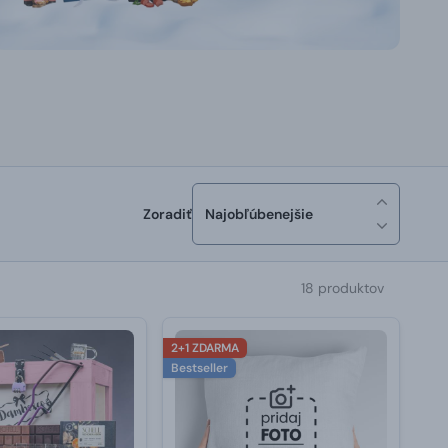
Zoradiť
Najobľúbenejšie
18 produktov
2+1 ZDARMA
Bestseller