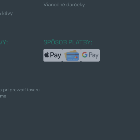
Vianočné darčeky
a kávy
a
VY:
SPÔSOB PLATBY:
pri prevzatí tovaru.
ime