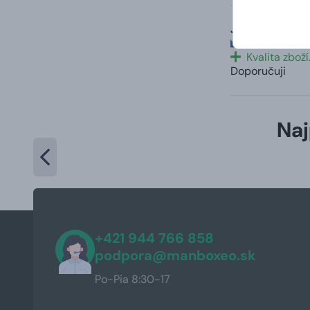
Josef
hodnotené 21. 
Kvalita zboží
Doporučuji
Naj
+421 944 766 858
podpora@manboxeo.sk
Po-Pia 8:30-17