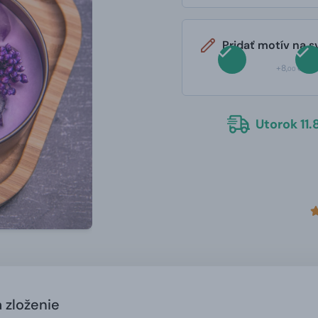
Pridať motív na s
+8,
00 €
Utorok 11.8
a zloženie