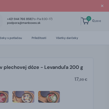
0
+421 944 766 858
(Po-Pia 8:30-17)
0,
00 €
podpora@manboxeo.sk
čeky s potlačou
Príležitosti
Všetky darčeky
v plechovej dóze - Levanduľa 200 g
17,
99 €