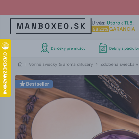
U vás:
Utorok 11.8.
GARANCIA
98,23%
Darčeky pre mužov
Debny s páčidl
|
Vonné sviečky & aroma difuzéry
Zdobená sviečka v
Bestseller