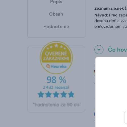
Popis
Zoznam zložiek (
Obsah
Návod:
Pred zapá
dosahu detí a zvi
Hodnotenie
ohňovzdornom sto
Čo hovo
Daniela
hodnotené 8. 
Vždy se hodí pr
Automaticky prelože
Für jeden A
Josef
hodnotené 22.
Rychlost.