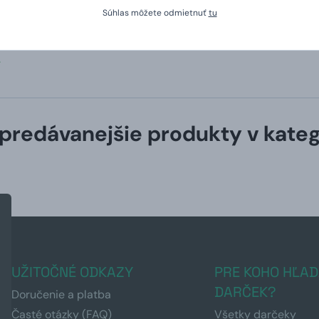
Súhlas môžete odmietnuť
tu
8. 2025 na webe Zbozi.cz
.
predávanejšie produkty v kateg
UŽITOČNÉ ODKAZY
PRE KOHO HĽAD
DARČEK?
Doručenie a platba
Časté otázky (FAQ)
Všetky darčeky