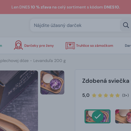
Len DNES
10 % zľava
na celý sortiment s kódom
DNES10
.
om
Darčeky pre ženy
Truhlice so zámočkom
Dar
 plechovej dóze - Levanduľa 200 g
Zdobená sviečka 
5,0
(3×)