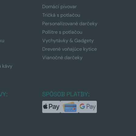
Domáci pivovar
Tričká s potlačou
Personalizované darčeky
Pollitre s potlačou
ku
Vychytávky & Gadgety
Drevené voňajúce kytice
Vianočné darčeky
a kávy
a
VY:
SPÔSOB PLATBY: