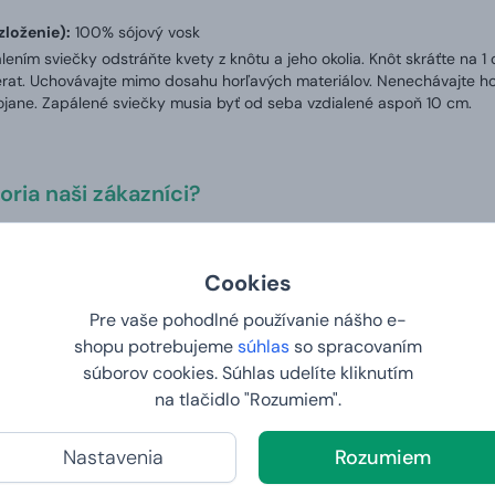
zloženie):
100% sójový vosk
lením sviečky odstráňte kvety z knôtu a jeho okolia. Knôt skráťte na 
erat. Uchovávajte mimo dosahu horľavých materiálov. Nenechávajte hor
jane. Zapálené sviečky musia byť od seba vzdialené aspoň 10 cm.
ria naši zákazníci?
Cookies
12. 2025 na webe Manboxeo.de
o každou příležitost a upoutá pozornost.
Pre vaše pohodlné používanie nášho e-
né s využitím Deepl Ai
Zobraziť pôvodný text
nlass immer wieder Perfekt und ein Hingucker.
shopu potrebujeme
súhlas
so spracovaním
súborov cookies. Súhlas udelíte kliknutím
na tlačidlo "Rozumiem".
 8. 2025 na webe Heureka
Nastavenia
Rozumiem