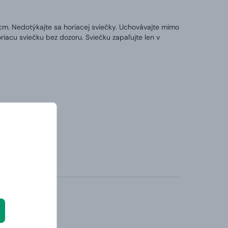
1 cm. Nedotýkajte sa horiacej sviečky. Uchovávajte mimo
iacu sviečku bez dozoru. Sviečku zapaľujte len v