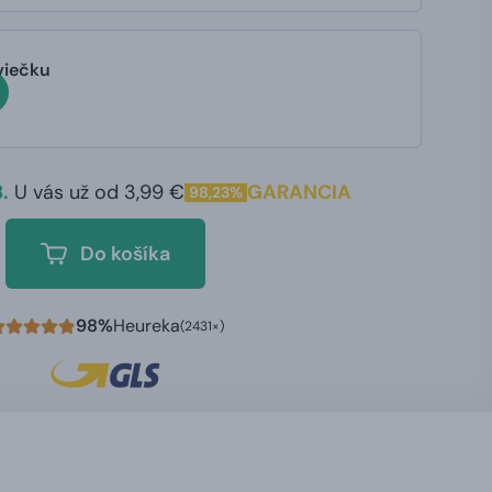
viečku
.
U vás už od 3,99 €
GARANCIA
98,23%
Do košíka
98%
Heureka
(2431×)