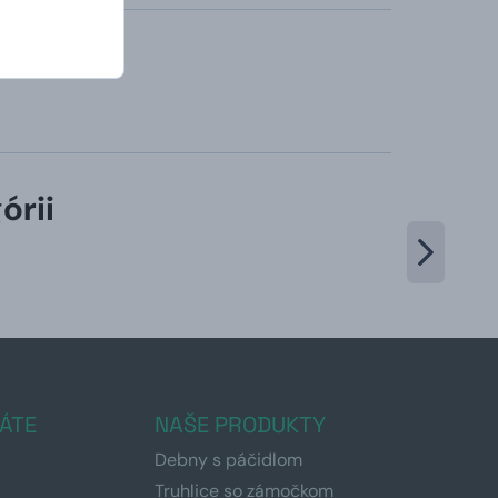
órii
ÁTE
NAŠE PRODUKTY
Debny s páčidlom
Truhlice so zámočkom