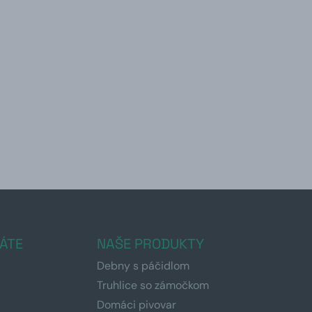
ÁTE
NAŠE PRODUKTY
Debny s páčidlom
Truhlice so zámočkom
Domáci pivovar