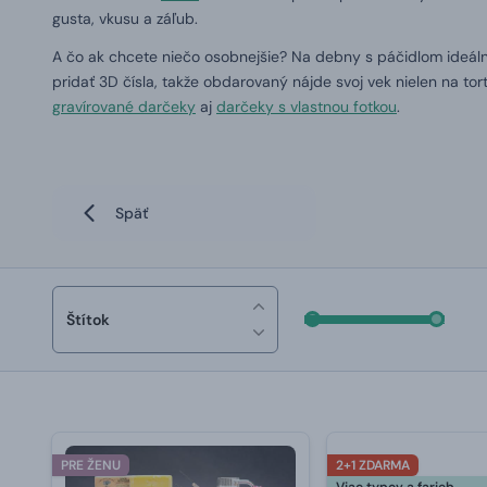
gusta, vkusu a záľub.
A čo ak chcete niečo osobnejšie?
Na debny s páčidlom ideál
pridať 3D čísla, takže obdarovaný nájde svoj vek nielen na tort
gravírované darčeky
aj
darčeky s vlastnou fotkou
.
Späť
Štítok
PRE ŽENU
2+1 ZDARMA