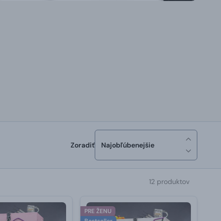
Zoradiť
Najobľúbenejšie
12 produktov
PRE ŽENU