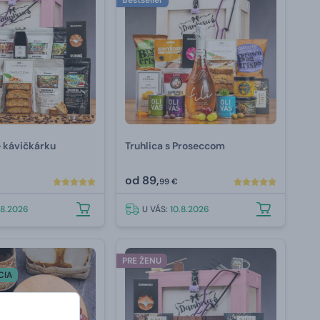
Bestseller
e kávičkárku
Truhlica s Proseccom
od
89,
99 €
.8.2026
U VÁS:
10.8.2026
PRE ŽENU
CIA