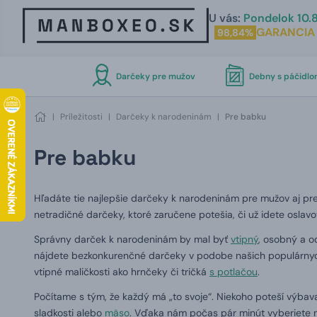
U vás:
Pondelok 10.8
GARANCIA
98,84%
Darčeky pre mužov
Debny s páčidl
|
Príležitosti
|
Darčeky k narodeninám
|
Pre babku
Pre babku
Hľadáte tie najlepšie darčeky k narodeninám pre mužov aj pr
netradičné darčeky, ktoré zaručene potešia, či už idete oslav
Správny darček k narodeninám by mal byť
vtipný
, osobný a o
nájdete bezkonkurenčné darčeky v podobe našich populárn
vtipné maličkosti ako hrnčeky či tričká
s potlačou
.
Počítame s tým, že každý má „to svoje“.
Niekoho poteší výbava
sladkosti alebo
mäso
.
Vďaka nám počas pár minút vyberiete n