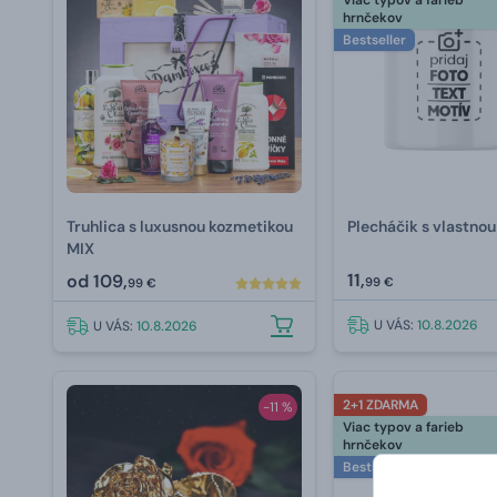
Viac typov a farieb
hrnčekov
Bestseller
Truhlica s luxusnou kozmetikou
Plecháčik s vlastnou
MIX
11,
od
109,
99 €
99 €
U VÁS:
10.8.2026
U VÁS:
10.8.2026
2+1 ZDARMA
-11 %
Viac typov a farieb
hrnčekov
Bestseller