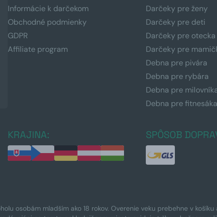
Informácie k darčekom
Darčeky pre ženy
Obchodné podmienky
Darčeky pre deti
GDPR
Darčeky pre otecka
Affiliate program
Darčeky pre mamič
Debna pre pivára
Debna pre rybára
Debna pre milovník
Debna pre fitnesák
KRAJINA:
SPÔSOB DOPRA
oholu osobám mladším ako 18 rokov. Overenie veku prebehne v košíku a 