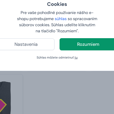
Cookies
Pre vaše pohodlné používanie nášho e-
shopu potrebujeme
súhlas
so spracovaním
súborov cookies. Súhlas udelíte kliknutím
na tlačidlo "Rozumiem".
vlastnou
Truhlica Wellness s proseccom
Kuchynská 
srdce s gra
Nastavenia
Rozumiem
od
129,
23,
99 €
99 €
Súhlas môžete odmietnuť
tu
U VÁS:
10.8.2026
U VÁS:
10