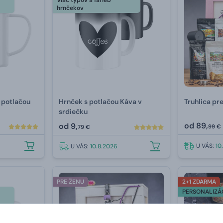
Viac typov a farieb
hrnčekov
 potlačou
Hrnček s potlačou Káva v
Truhlica pr
srdiečku
od
89,
od
9,
99 €
79 €
U VÁS:
10
U VÁS:
10.8.2026
PRE ŽENU
2+1 ZDARMA
PERSONALIZÁ