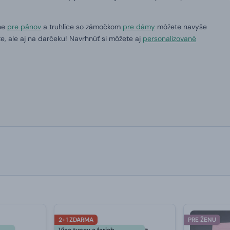
ne
pre pánov
a truhlice so zámočkom
pre dámy
môžete navyše
e, ale aj na darčeku!
Navrhnúť si môžete aj
personalizované
2+1 ZDARMA
PRE ŽENU