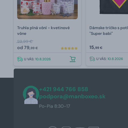
Truhla plná vôní - kvetinové
Dámske tričko s pot
vône
"Super babi"
99,99 €
15,
od
79,
99 €
99 €
U VÁS:
10.8.2026
U VÁS:
10.8.2026
+421 944 766 858
podpora@manboxeo.sk
Po-Pia 8:30-17