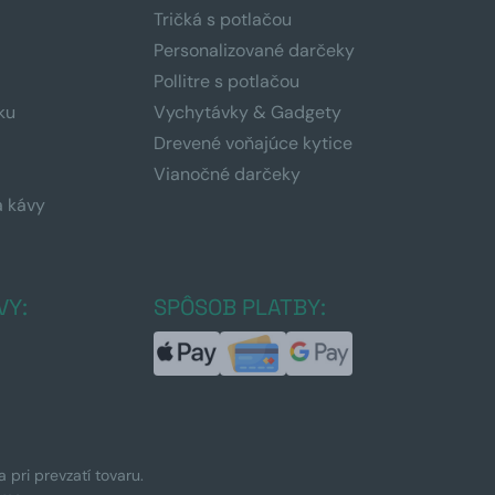
Tričká s potlačou
Personalizované darčeky
Pollitre s potlačou
ku
Vychytávky & Gadgety
Drevené voňajúce kytice
Vianočné darčeky
a kávy
a
VY:
SPÔSOB PLATBY:
pri prevzatí tovaru.