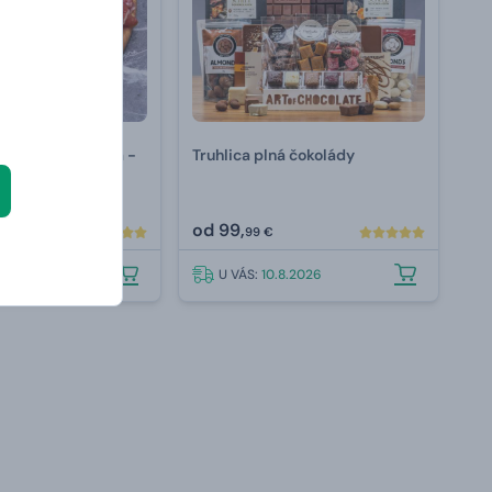
doštička drevená -
Truhlica plná čokolády
vírovaním
od
99,
99 €
.8.2026
U VÁS:
10.8.2026