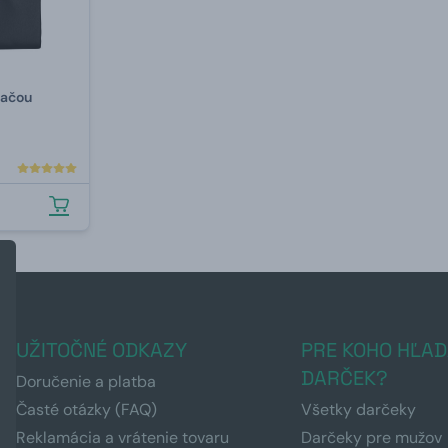
lačou
UŽITOČNÉ ODKAZY
PRE KOHO HĽAD
DARČEK?
Doručenie a platba
Časté otázky (FAQ)
Všetky darčeky
Reklamácia a vrátenie tovaru
Darčeky pre mužov