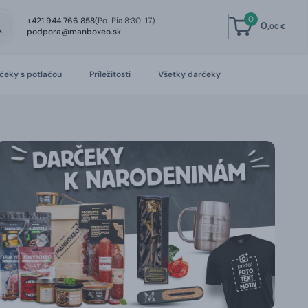
0
+421 944 766 858
(Po-Pia 8:30-17)
0,
00 €
podpora@manboxeo.sk
čeky s potlačou
Príležitosti
Všetky darčeky