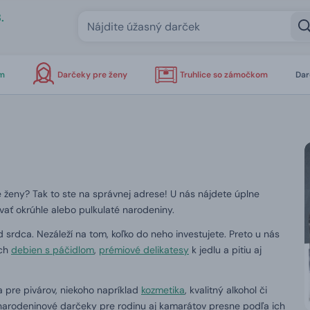
.
om
Darčeky pre ženy
Truhlice so zámočkom
Dar
e ženy?
Tak to ste na správnej adrese!
U nás nájdete úplne
ovať okrúhle alebo pulkulaté narodeniny.
d srdca.
Nezáleží na tom, koľko do neho investujete.
Preto u nás
ych
debien s páčidlom
,
prémiové delikatesy
k jedlu a pitiu aj
 pre pivárov, niekoho napríklad
kozmetika
, kvalitný alkohol či
arodeninové darčeky pre rodinu aj kamarátov presne podľa ich