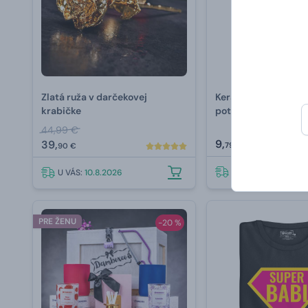
Zlatá ruža v darčekovej
Keramický hrnček s 
krabičke
potlačou
44,99 €
9,
39,
79 €
90 €
U VÁS:
10.8.2026
U VÁS:
10.8.2026
PRE ŽENU
-20 %