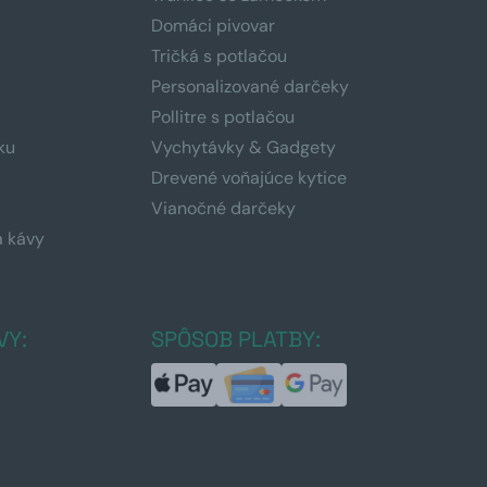
Domáci pivovar
Tričká s potlačou
Personalizované darčeky
Pollitre s potlačou
ku
Vychytávky & Gadgety
Drevené voňajúce kytice
Vianočné darčeky
a kávy
a
VY:
SPÔSOB PLATBY: