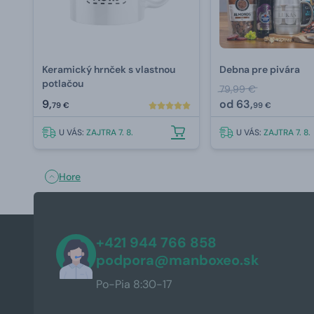
Keramický hrnček s vlastnou
Debna pre pivára
potlačou
79,99 €
9,
od
63,
79 €
99 €
U VÁS:
ZAJTRA 7. 8.
U VÁS:
ZAJTRA 7. 8.
Hore
+421 944 766 858
podpora@manboxeo.sk
Po-Pia 8:30-17