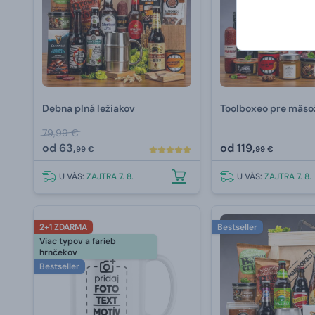
Debna plná ležiakov
Toolboxeo pre mäso
79,99 €
od
63,
od
119,
99 €
99 €
U VÁS:
ZAJTRA 7. 8.
U VÁS:
ZAJTRA 7. 8.
2+1 ZDARMA
Bestseller
Viac typov a farieb
hrnčekov
Bestseller