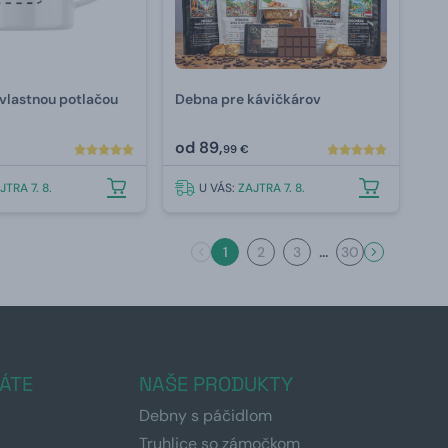
 vlastnou potlačou
Debna pre kávičkárov
od
89,
99 €
JTRA 7. 8.
U VÁS:
ZAJTRA 7. 8.
...
1
2
3
30
ÁTE
NAŠE PRODUKTY
Debny s páčidlom
Truhlice so zámočkom