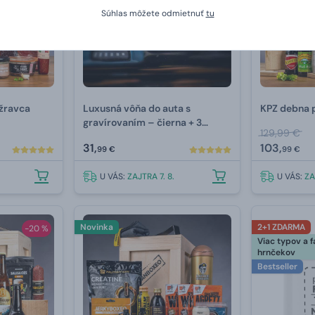
Súhlas môžete odmietnuť
tu
žravca
Luxusná vôňa do auta s
KPZ debna 
gravírovaním –⁠ čierna + 3
129,99 €
náplne
31,
103,
99 €
99 €
U VÁS:
ZAJTRA 7. 8.
U VÁS:
ZA
Novinka
2+1 ZDARMA
-20 %
Viac typov a f
hrnčekov
Bestseller