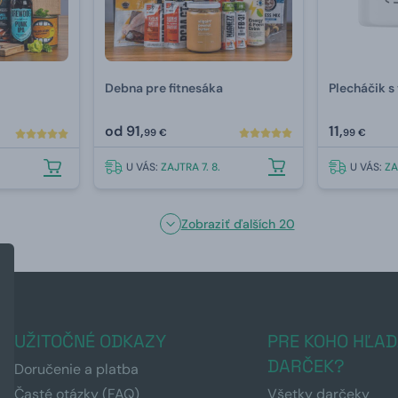
Debna pre fitnesáka
Plecháčik s
od
91,
11,
99 €
99 €
U VÁS:
ZAJTRA 7. 8.
U VÁS:
ZA
Zobraziť ďalších 20
UŽITOČNÉ ODKAZY
PRE KOHO HĽAD
DARČEK?
Doručenie a platba
Časté otázky (FAQ)
Všetky darčeky