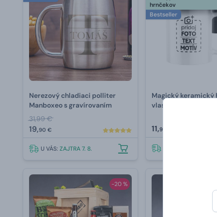
hrnčekov
Bestseller
Nerezový chladiaci polliter
Magický keramický 
Manboxeo s gravírovaním
vlastnou potlačou
31,99 €
11,
19,
99 €
90 €
U VÁS:
ZAJTRA 7. 8.
U VÁS:
ZAJTRA 7. 8.
-20 %