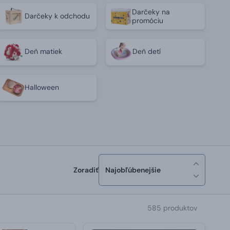
Darčeky na
Darčeky k odchodu
promóciu
Deň matiek
Deň detí
Halloween
Zoradiť
Najobľúbenejšie
585 produktov