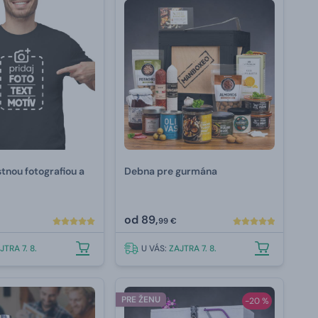
stnou fotografiou a
Debna pre gurmána
od
89,
99 €
JTRA 7. 8.
U VÁS:
ZAJTRA 7. 8.
PRE ŽENU
-20 %