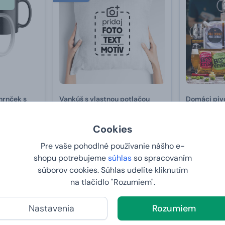
hrnček s
Vankúš s vlastnou potlačou
Domáci piv
Cookies
19,
od
67,
99 €
99 €
Pre vaše pohodlné používanie nášho e-
U VÁS:
ZAJTRA 7. 8.
U VÁS:
ZA
shopu potrebujeme
súhlas
so spracovaním
súborov cookies. Súhlas udelíte kliknutím
na tlačidlo "Rozumiem".
2+1 ZDARMA
Bestseller
Nastavenia
Rozumiem