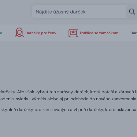
om
Darčeky pre ženy
Truhlice so zámočkom
Dar
arčeky. Ako však vybrať ten správny darček, ktorý poteší a zároveň bu
 narodenín, sviatku, výročia alebo aj pri odchode do nového zamestnania
, láskyplné darčeky pre zamilovaných a vtipné darčeky, ktoré oslávenc