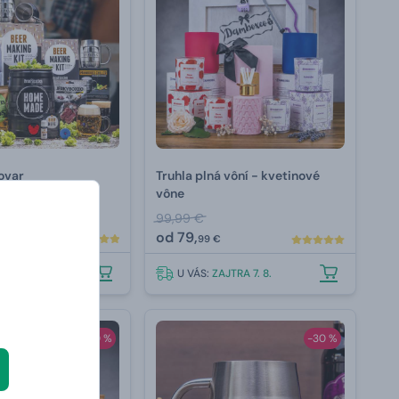
ovar
Truhla plná vôní - kvetinové
vône
99,99 €
od
79,
99 €
JTRA 7. 8.
U VÁS:
ZAJTRA 7. 8.
-20 %
-30 %