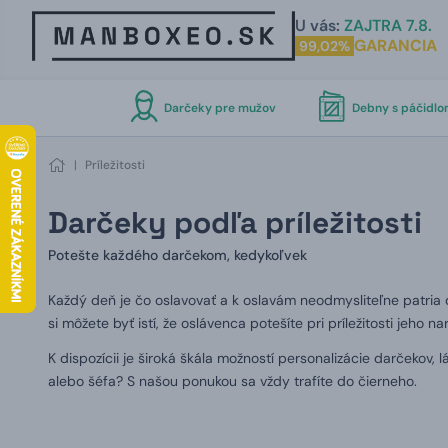
U vás:
ZAJTRA 7.8.
GARANCIA
99,02%
Darčeky pre mužov
Debny s páčidl
|
Príležitosti
Darčeky podľa príležitosti
Potešte každého darčekom, kedykoľvek
Každý deň je čo oslavovať a k oslavám neodmysliteľne patria d
si môžete byť istí, že oslávenca potešíte pri príležitosti jeho
K dispozícii je široká škála možností personalizácie darčekov
alebo šéfa? S našou ponukou sa vždy trafíte do čierneho.