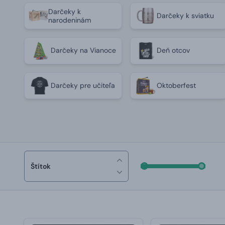
Darčeky k
Darčeky k sviatku
narodeninám
Darčeky na Vianoce
Deň otcov
Darčeky pre učiteľa
Oktoberfest
Štítok