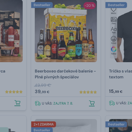
Bestseller
Bestseller
-20 %
vca
Beerboxeo darčekové balenie -
Tričko s vla
Plné pivných špeciálov
textom
49,99 €
15,
39,
99 €
99 €
U VÁS:
ZA
U VÁS:
ZAJTRA 7. 8.
2+1 ZDARMA
Bestseller
Bestseller