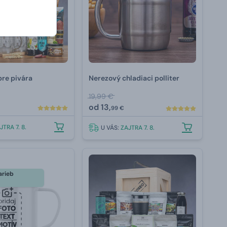
pre pivára
Nerezový chladiaci polliter
19,99 €
od
13,
99 €
JTRA 7. 8.
U VÁS:
ZAJTRA 7. 8.
arieb