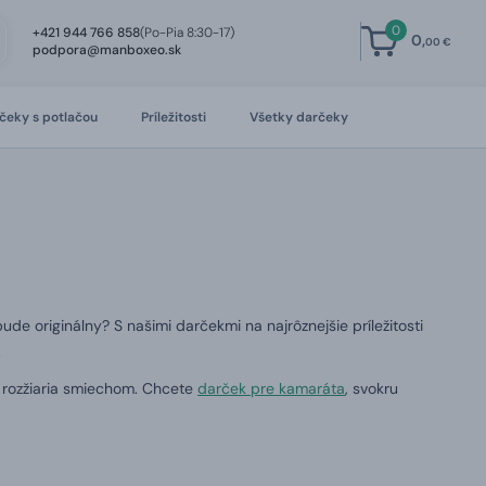
0
+421 944 766 858
(Po-Pia 8:30-17)
0,
00 €
podpora@manboxeo.sk
čeky s potlačou
Príležitosti
Všetky darčeky
de originálny? S našimi darčekmi na najrôznejšie príležitosti
.
a rozžiaria smiechom. Chcete
darček pre
kamaráta
, svokru