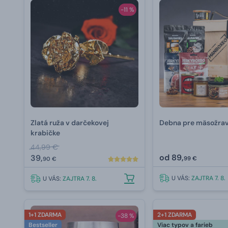
-11 %
Zlatá ruža v darčekovej
Debna pre mäsožra
krabičke
44,99 €
od
89,
39,
99 €
90 €
U VÁS:
ZAJTRA 7. 8.
U VÁS:
ZAJTRA 7. 8.
1+1 ZDARMA
2+1 ZDARMA
-38 %
Bestseller
Viac typov a farieb