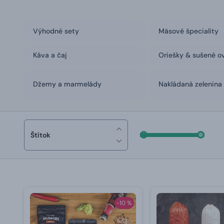
Výhodné sety
Mäsové špeciality
Káva a čaj
Oriešky & sušené o
Džemy a marmelády
Nakládaná zelenina
Štítok
-10 %