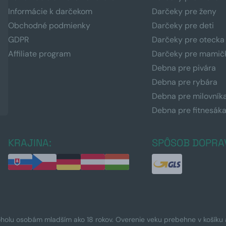
Informácie k darčekom
Darčeky pre ženy
Obchodné podmienky
Darčeky pre deti
GDPR
Darčeky pre otecka
Affiliate program
Darčeky pre mamič
Debna pre pivára
Debna pre rybára
Debna pre milovník
Debna pre fitnesák
KRAJINA:
SPÔSOB DOPRA
oholu osobám mladším ako 18 rokov. Overenie veku prebehne v košíku a 