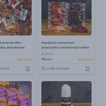
t prémiového
Hovädzie a bravčové
äsa Jerkyboxeo
prosciutto v prémiovej kvalite
15,99 €
14,
29 €
.8.2026
U VÁS:
10.8.2026