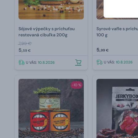
Sójové výpečky s príchuťou
Syrové vafle s príc
restovaná cibuľka 200g
100 g
7,99 €
5,
5,
99 €
59 €
U VÁS:
10.8.2026
U VÁS:
10.8.2026
-10 %