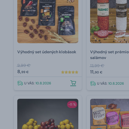
Výhodný set údených klobások
Výhodný set prémio
salámov
9,99 €
13,99 €
8,
11,
99 €
90 €
U VÁS:
10.8.2026
U VÁS:
10.8.2026
-11 %