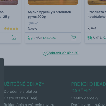
so
Sójové výpečky s príchuťou
Prosciutto 
al 25 g
gyros 200g
hovädzieho
7,99 €
7,
5,
99 €
59 €
U VÁS:
10
U VÁS:
10.8.2026
Zobraziť ďalších 20
UŽITOČNÉ ODKAZY
PRE KOHO HĽAD
DARČEK?
Doručenie a platba
Časté otázky (FAQ)
Všetky darčeky
Reklamácia a vrátenie tovaru
Darčeky pre mužov