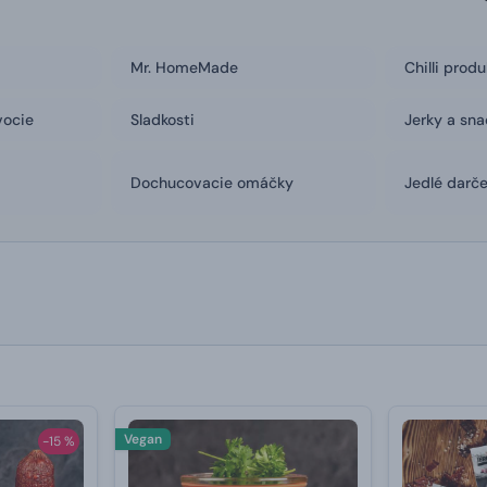
Mr. HomeMade
Chilli prod
vocie
Sladkosti
Jerky a sna
Dochucovacie omáčky
Jedlé darč
Vegan
-15 %