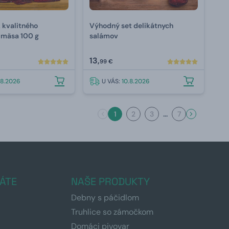
z kvalitného
Výhodný set delikátnych
 mäsa 100 g
salámov
13,
99 €
.8.2026
U VÁS:
10.8.2026
...
1
2
3
7
ÁTE
NAŠE PRODUKTY
Debny s páčidlom
Truhlice so zámočkom
Domáci pivovar