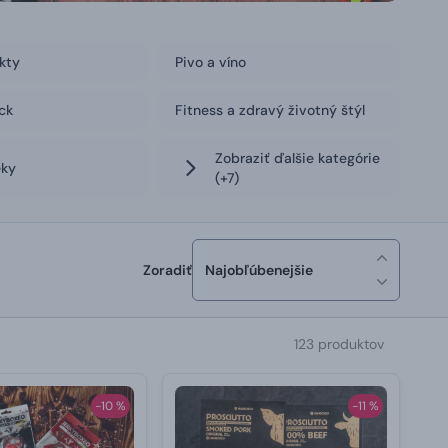
ukty
Pivo a víno
ck
Fitness a zdravý životný štýl
Zobraziť ďalšie kategórie
eky
(+7)
Zoradiť
Najobľúbenejšie
123 produktov
-10 %
-11 %