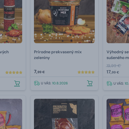
vých
Prírodne prekvasený mix
Výhodný se
zeleniny
sušeného m
19,99 €
7,
17,
99 €
99 €
U VÁS:
10.8.2026
U VÁS:
10