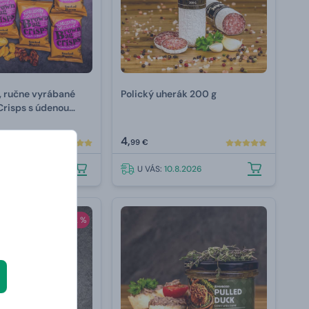
 ručne vyrábané
Polický uherák 200 g
Crisps s údenou
 g
4,
99 €
.8.2026
U VÁS:
10.8.2026
-12 %