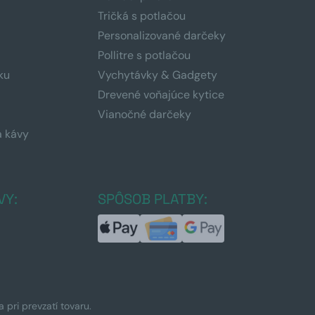
Tričká s potlačou
Personalizované darčeky
Pollitre s potlačou
ku
Vychytávky & Gadgety
Drevené voňajúce kytice
Vianočné darčeky
a kávy
a
VY:
SPÔSOB PLATBY:
pri prevzatí tovaru.