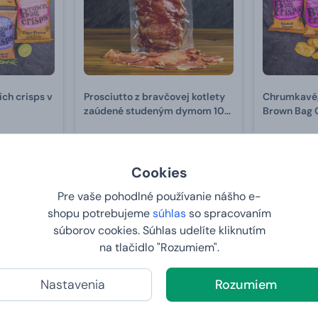
ch crisps v
Prosciutto z bravčovej kotlety
Chrumkavé,
zaúdené studeným dymom 100
Brown Bag 
g
slaninou 40
7,
od
1,
99 €
99 €
Cookies
U VÁS:
10.8.2026
U VÁS:
10
Pre vaše pohodlné používanie nášho e-
shopu potrebujeme
súhlas
so spracovaním
súborov cookies. Súhlas udelíte kliknutím
na tlačidlo "Rozumiem".
Nastavenia
Rozumiem