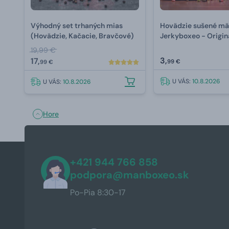
Výhodný set trhaných mias
Hovädzie sušené mä
(Hovädzie, Kačacie, Bravčové)
Jerkyboxeo - Origin
19,99 €
3,
17,
99 €
99 €
U VÁS:
10.8.2026
U VÁS:
10.8.2026
Hore
+421 944 766 858
podpora@manboxeo.sk
Po-Pia 8:30-17