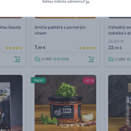
Súhlas môžete odmietnuť
tu
huťou Goudy
Srnčia paštéta s portským
Výhodný se
vínom
čokolád s a
25,99 €
7,
22,
99 €
99 €
U VÁS:
10.8.2026
U VÁS:
10
Vegan
-30 %