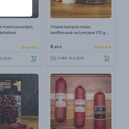
t troch luxusných
Trhané kačacie mäso
lkoholom
konfitované na tymiane 170 g –
Mr.HomeMade
6,
99 €
U VÁS:
10.8.2026
.8.2026