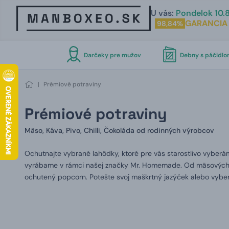
U vás:
Pondelok 10.8
GARANCIA
98,84%
Darčeky pre mužov
Debny s páčidl
|
Prémiové potraviny
Prémiové potraviny
Mäso, Káva, Pivo, Chilli, Čokoláda od rodinných výrobcov
Ochutnajte vybrané lahôdky, ktoré pre vás starostlivo vyber
vyrábame v rámci našej značky Mr. Homemade. Od mäsových de
ochutený popcorn. Potešte svoj maškrtný jazýček alebo vybert