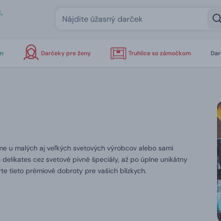
.
om
Darčeky pre ženy
Truhlice so zámočkom
Dar
áme u malých aj veľkých svetových výrobcov alebo sami
likates cez svetové pivné špeciály, až po úplne unikátny
e tieto prémiové dobroty pre vašich blízkych.