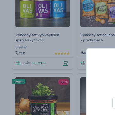
Výhodný set vynikajúcich
Výhodný set najlepší
španielskych olív
7 príchutiach
8,99 €
9,
7,
99 €
99 €
U VÁS:
10.8.2026
U VÁS:
10.8.2026
Vegan
-30 %