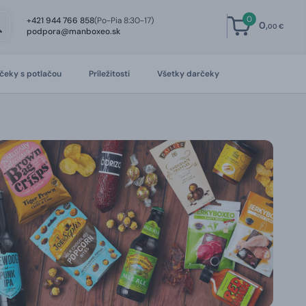
0
+421 944 766 858
(Po-Pia 8:30-17)
0,
00 €
podpora@manboxeo.sk
čeky s potlačou
Príležitosti
Všetky darčeky