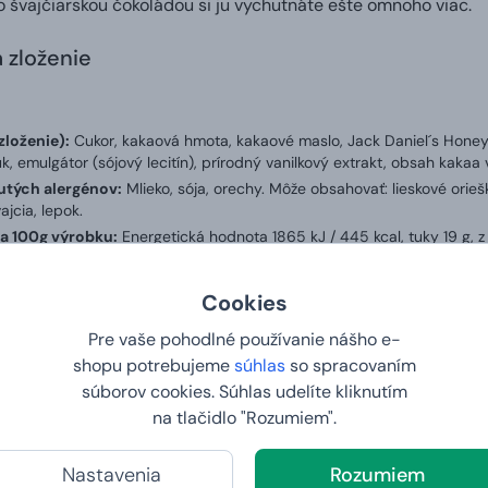
to švajčiarskou čokoládou si ju vychutnáte ešte omnoho viac.
a zloženie
zloženie):
Cukor, kakaová hmota, kakaové maslo, Jack Daniel´s Hone
k, emulgátor (sójový lecitín), prírodný vanilkový extrakt, obsah kakaa
tých alergénov:
Mlieko, sója, orechy. Môže obsahovať: lieskové orie
ajcia, lepok.
a 100g výrobku:
Energetická hodnota 1865 kJ / 445 kcal, tuky 19 g, z
ielkoviny 7 g, soľ 145mg.
ajčiarsko
Cookies
v %:
8 %
Pre vaše pohodlné používanie nášho e-
shopu potrebujeme
súhlas
so spracovaním
súborov cookies. Súhlas udelíte kliknutím
ria naši zákazníci?
na tlačidlo "Rozumiem".
Nastavenia
Rozumiem
4. 2025 na webe Zbozi.cz