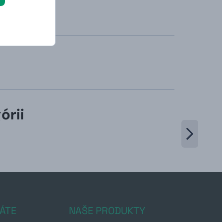
órii
ÁTE
NAŠE PRODUKTY