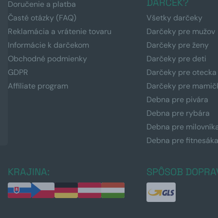
DARČEK?
Doručenie a platba
Časté otázky (FAQ)
Všetky darčeky
Reklamácia a vrátenie tovaru
Darčeky pre mužov
Informácie k darčekom
Darčeky pre ženy
Obchodné podmienky
Darčeky pre deti
GDPR
Darčeky pre otecka
Affiliate program
Darčeky pre mamič
Debna pre pivára
Debna pre rybára
Debna pre milovník
Debna pre fitnesák
KRAJINA:
SPÔSOB DOPRA