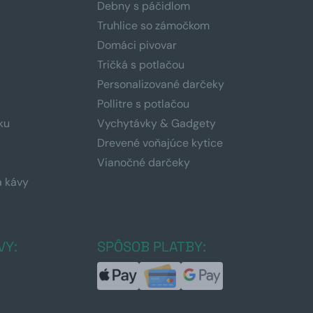
Debny s páčidlom
Truhlice so zámočkom
Domáci pivovar
Tričká s potlačou
Personalizované darčeky
Pollitre s potlačou
ku
Vychytávky & Gadgety
Drevené voňajúce kytice
Vianočné darčeky
a kávy
a
VY:
SPÔSOB PLATBY: