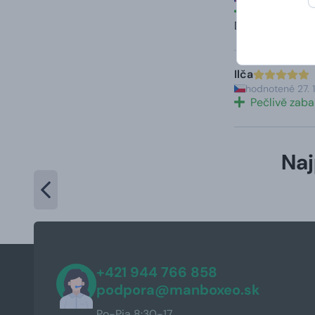
Profesionální
Doporučuji
Ilča
hodnotené 27. 
Pečlivě zaba
Naj
+421 944 766 858
podpora@manboxeo.sk
Po-Pia 8:30-17