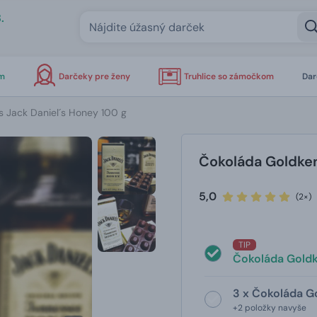
.
om
Darčeky pre ženy
Truhlice so zámočkom
Dar
 Jack Daniel´s Honey 100 g
Čokoláda Goldken
5,0
(2×)
TIP
Čokoláda Goldk
3 x Čokoláda G
+2 položky navyše