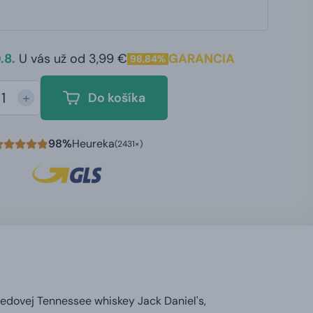
.8.
U vás už od 3,99 €
GARANCIA
98,84%
+
Do košíka
98%
Heureka
(2431×)
edovej Tennessee whiskey Jack Daniel's,