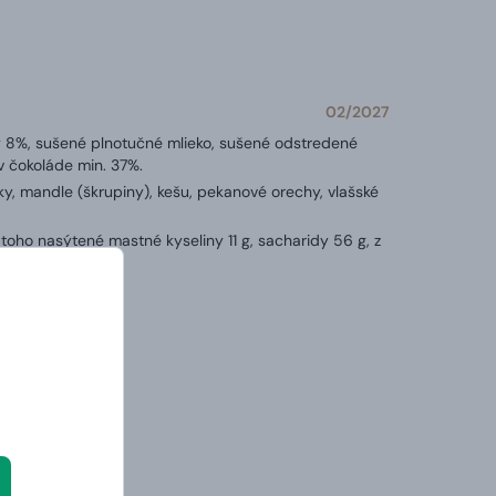
02/2027
y 8%, sušené plnotučné mlieko, sušené odstredené
 v čokoláde min. 37%.
šky, mandle (škrupiny), kešu, pekanové orechy, vlašské
 toho nasýtené mastné kyseliny 11 g, sacharidy 56 g, z