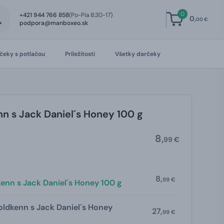
0
+421 944 766 858
(Po-Pia 8:30-17)
0,
00 €
podpora@manboxeo.sk
čeky s potlačou
Príležitosti
Všetky darčeky
n s Jack Daniel´s Honey 100 g
8,
99 €
8,
99 €
enn s Jack Daniel´s Honey 100 g
oldkenn s Jack Daniel´s Honey
27,
99 €