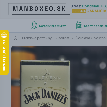
U vás:
Pondelok 10.8
GARANCIA
98,84%
Darčeky pre mužov
Debny s páčidl
|
Prémiové potraviny
|
Sladkosti
Čokoláda Goldkenn s