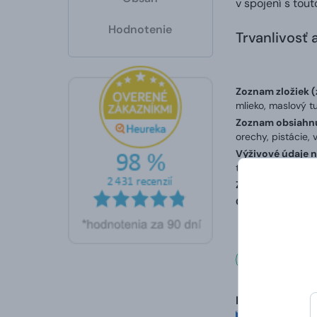
v spojení s tou
Hodnotenie
Trvanlivosť 
Zoznam zložiek (
mlieko, maslový tu
Zoznam obsiahnu
orechy, pistácie, v
Výživové údaje n
toho cukry 54 g, b
Země původu:
Šv
Obsah alkoholu 
Čo hovo
Martinadan90
hodnotené 15. 