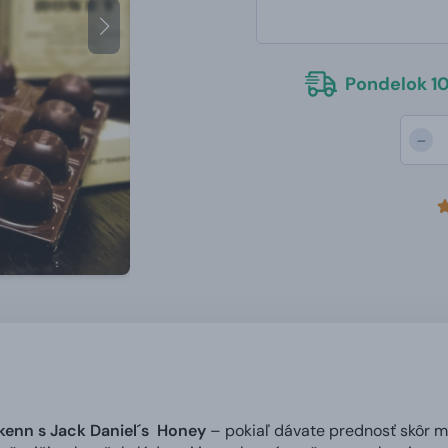
Pondelok 10
-
kenn s Jack Daniel´s Honey
– pokiaľ dávate prednosť skôr m