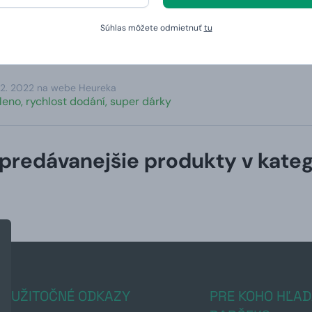
 přístup, vstřícné a velmi milé jednání.
Súhlas môžete odmietnuť
tu
12. 2022 na webe Heureka
leno, rychlost dodání, super dárky
predávanejšie produkty v kateg
UŽITOČNÉ ODKAZY
PRE KOHO HĽAD