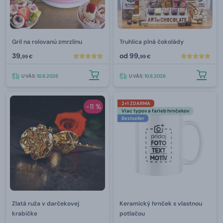
Gril na rolovanú zmrzlinu
Truhlica plná čokolády
39,
od
99,
99 €
99 €
U VÁS:
10.8.2026
U VÁS:
10.8.2026
2+1 ZDARMA
-11 %
Viac typov a farieb hrnčekov
Bestseller
Zlatá ruža v darčekovej
Keramický hrnček s vlastnou
krabičke
potlačou