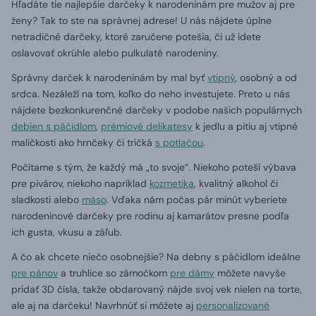
Hľadáte tie najlepšie darčeky k narodeninám pre mužov aj pre
ženy?
Tak to ste na správnej adrese!
U nás nájdete úplne
netradičné darčeky, ktoré zaručene potešia, či už idete
oslavovať okrúhle alebo pulkulaté narodeniny.
Správny darček k narodeninám by mal byť
vtipný
, osobný a od
srdca.
Nezáleží na tom, koľko do neho investujete.
Preto u nás
nájdete bezkonkurenčné darčeky v podobe našich populárnych
debien s páčidlom
,
prémiové delikatesy
k jedlu a pitiu aj vtipné
maličkosti ako hrnčeky či tričká
s potlačou
.
Počítame s tým, že každý má „to svoje“.
Niekoho poteší výbava
pre pivárov, niekoho napríklad
kozmetika
, kvalitný alkohol či
sladkosti alebo
mäso
.
Vďaka nám počas pár minút vyberiete
narodeninové darčeky pre rodinu aj kamarátov presne podľa
ich gusta, vkusu a záľub.
A čo ak chcete niečo osobnejšie?
Na debny s páčidlom ideálne
pre pánov
a truhlice so zámočkom
pre dámy
môžete navyše
pridať 3D čísla, takže obdarovaný nájde svoj vek nielen na torte,
ale aj na darčeku!
Navrhnúť si môžete aj
personalizované