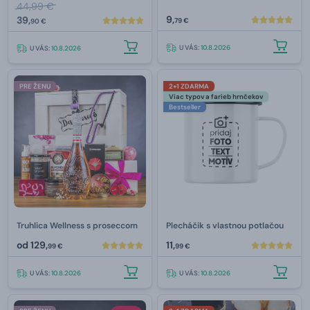
44,99 €
9,
39,
79 €
90 €
U VÁS:
10.8.2026
U VÁS:
10.8.2026
PRE ŽENU
2+1 ZDARMA
Viac typov a farieb hrnčekov
Bestseller
Truhlica Wellness s proseccom
Plecháčik s vlastnou potlačou
od
129,
11,
99 €
99 €
U VÁS:
10.8.2026
U VÁS:
10.8.2026