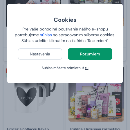
Cookies
Pre vaše pohodlné používanie nášho e-shopu
potrebujeme
súhlas
so spracovaním súborov cookies.
MiniKlon Dievča do postele
Truhlica pre kávičkárku
Súhlas udelíte kliknutím na tlačidlo "Rozumiem".
od
35,
od
89,
99 €
99 €
Nastavenia
Rozumiem
U VÁS:
10.8.2026
U VÁS:
10.8.2026
Súhlas môžete odmietnuť
tu
2+1 ZDARMA
PRE ŽENU
Viac typov a farieb hrnčekov
Hrnček s potlačou Káva v
Truhlica s luxusnou kozmetikou