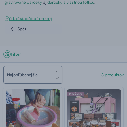
gravírované darčeky
aj
darčeky s vlastnou fotkou
.
čítať viac
čítať menej
Späť
Filter
Najobľúbenejšie
13 produktov
PRE ŽENU