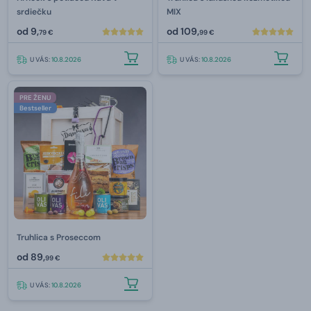
srdiečku
MIX
od
9,
od
109,
79 €
99 €
U VÁS:
10.8.2026
U VÁS:
10.8.2026
PRE ŽENU
Bestseller
Truhlica s Proseccom
od
89,
99 €
U VÁS:
10.8.2026