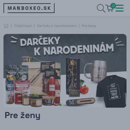
0
|
Príležitosti
|
Darčeky k narodeninám
|
Pre ženy
Pre ženy