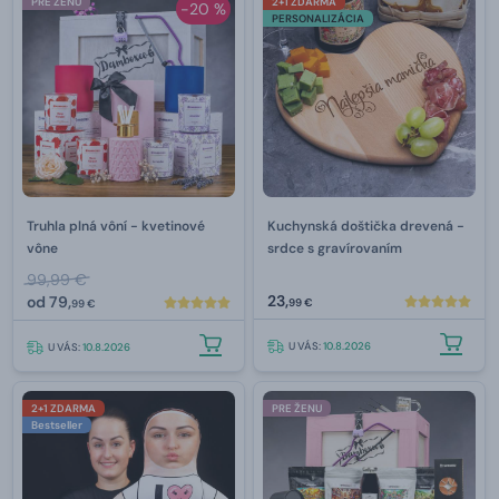
PRE ŽENU
2+1 ZDARMA
-20 %
PERSONALIZÁCIA
Truhla plná vôní - kvetinové
Kuchynská doštička drevená -
vône
srdce s gravírovaním
99,99 €
23,
od
79,
99 €
99 €
U VÁS:
10.8.2026
U VÁS:
10.8.2026
2+1 ZDARMA
PRE ŽENU
Bestseller