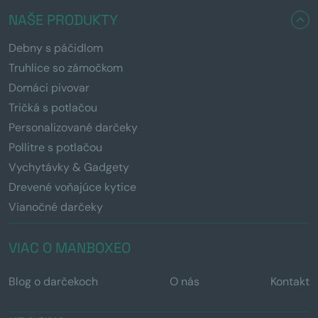
NAŠE PRODUKTY
Debny s páčidlom
Truhlice so zámočkom
Domáci pivovar
Tričká s potlačou
Personalizované darčeky
Pollitre s potlačou
Vychytávky & Gadgety
Drevené voňajúce kytice
Vianočné darčeky
VIAC O MANBOXEO
Blog o darčekoch
O nás
Kontakt