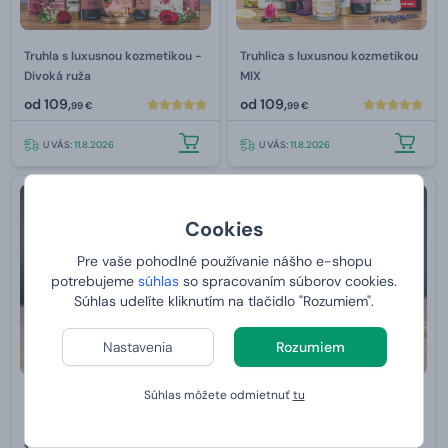
Truhla s luxusnou kozmetikou -
Truhlica s luxusnou kozmetikou
Divoká ruža
MIX
od
109,
od
109,
99 €
99 €
U VÁS:
11.8.2026
U VÁS:
11.8.2026
Cookies
Pre vaše pohodlné používanie nášho e-shopu
potrebujeme
súhlas
so spracovaním súborov cookies.
Súhlas udelíte kliknutím na tlačidlo "Rozumiem".
Nastavenia
Rozumiem
Súhlas môžete odmietnuť
tu
Vyživujúce BIO telové mlieko s
Textilná maska s ružou pre
levanduľou Urtekram 245 ml
upokojenie a hydratáciu 23 g