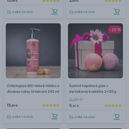
13,
3,
99 €
99 €
U VÁS:
11.8.2026
U VÁS:
11.8.2026
-29 %
Zvláčňujúce BIO telové mlieko s
Šumivé kúpeľové gule v
divokou ružou Urtekram 245 ml
darčekovej krabičke 2×125 g
13,99 €
13,
9,
99 €
90 €
U VÁS:
11.8.2026
U VÁS:
11.8.2026