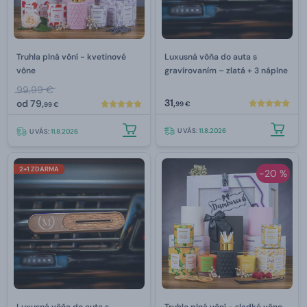
Truhla plná vôní - kvetinové
Luxusná vôňa do auta s
vône
gravírovaním –⁠ zlatá + 3 náplne
99,99 €
31,
od
79,
99 €
99 €
U VÁS:
11.8.2026
U VÁS:
11.8.2026
2+1 ZDARMA
-20 %
Luxusná vôňa do auta s
Truhla plná vôní - sladké vône