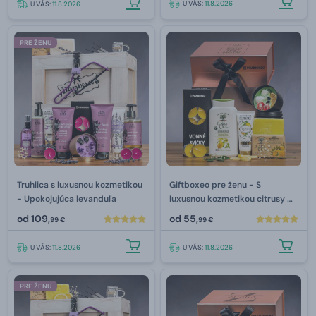
U VÁS:
11.8.2026
U VÁS:
11.8.2026
PRE ŽENU
Truhlica s luxusnou kozmetikou
Giftboxeo pre ženu - S
- Upokojujúca levanduľa
luxusnou kozmetikou citrusy &
verbena
od
109,
od
55,
99 €
99 €
U VÁS:
11.8.2026
U VÁS:
11.8.2026
PRE ŽENU