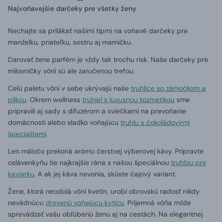
Najvoňavejšie darčeky pre všetky ženy
Nechajte sa prilákať našimi tipmi na voňavé darčeky pre
manželku, priateľku, sestru aj mamičku.
Darovať žene parfém je vždy tak trochu risk.
Naše darčeky pre
milovníčky vôní sú ale zaručenou trefou.
Celú paletu vôní v sebe ukrývajú naše
truhlice so zámočkom a
pílkou
.
Okrem wellness
truhiel s luxusnou kozmetikou
sme
pripravili aj sady s difuzérom a sviečkami na prevoňanie
domácnosti alebo sladko voňajúcu
truhlu s čokoládovými
špecialitami
.
Len máločo prekoná arómu čerstvej výberovej kávy.
Pripravte
oslávenkyňu tie najkrajšie rána s našou špeciálnou
truhlou pre
kaviarku
.
A ak jej káva nevonia, skúste čajový variant.
Žene, ktorá neodolá vôni kvetín, urobí obrovskú radosť nikdy
nevädnúcu
drevenú voňajúcu kyticu
.
Príjemná vôňa môže
sprevádzať vašu obľúbenú ženu aj na cestách.
Na elegantnej