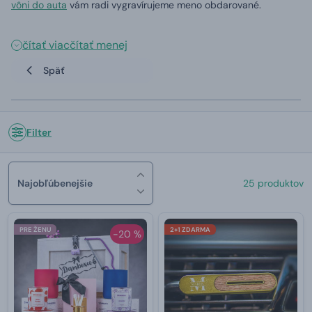
vôni do auta
vám radi vygravírujeme meno obdarované.
čítať viac
čítať menej
Späť
Filter
Najobľúbenejšie
25 produktov
PRE ŽENU
2+1 ZDARMA
-20 %