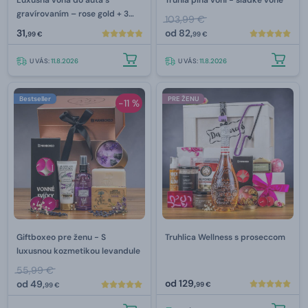
gravírovaním –⁠ rose gold + 3
103,99 €
náplne
31,
od
82,
99 €
99 €
U VÁS:
11.8.2026
U VÁS:
11.8.2026
Bestseller
PRE ŽENU
-11 %
Giftboxeo pre ženu - S
Truhlica Wellness s proseccom
luxusnou kozmetikou levandule
55,99 €
od
129,
od
49,
99 €
99 €