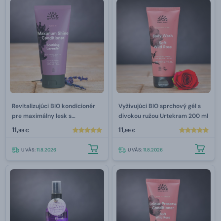
Revitalizujúci BIO kondicionér
Vyživujúci BIO sprchový gél s
pre maximálny lesk s
divokou ružou Urtekram 200 ml
levanduľou Urtekram 180 ml
11,
11,
99 €
99 €
U VÁS:
11.8.2026
U VÁS:
11.8.2026