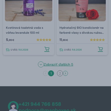
Kvetinová toaletná voda s
Hydratačný BIO kondicionér na
vôňou levandule 100 ml
farbené vlasy s divokou ružou
Urtekram 180 ml
5,
11,
99 €
99 €
U VÁS:
11.8.2026
U VÁS:
11.8.2026
Zobraziť ďalších 5
1
2
+421 944 766 858
podpora@manboxeo.sk