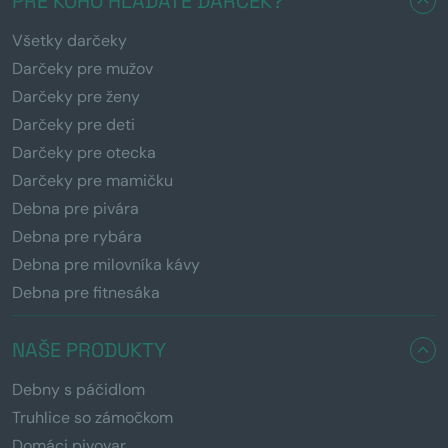
PRE KOHO HĽADÁTE DARČEK?
Všetky darčeky
Darčeky pre mužov
Darčeky pre ženy
Darčeky pre deti
Darčeky pre otecka
Darčeky pre mamičku
Debna pre pivára
Debna pre rybára
Debna pre milovníka kávy
Debna pre fitnesáka
NAŠE PRODUKTY
Debny s páčidlom
Truhlice so zámočkom
Domáci pivovar