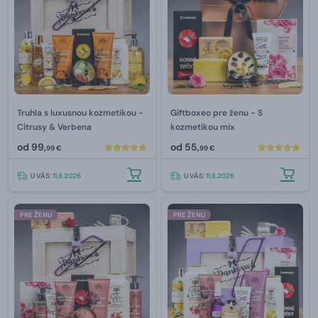
Truhla s luxusnou kozmetikou -
Giftboxeo pre ženu - S
Citrusy & Verbena
kozmetikou mix
od
99,
od
55,
99 €
99 €
U VÁS:
11.8.2026
U VÁS:
11.8.2026
PRE ŽENU
PRE ŽENU