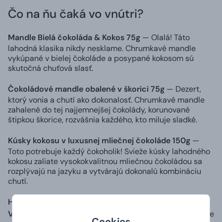
Čo na ňu čaká vo vnútri?
Mandle Bielá čokoláda & Kokos 75g
— Olalá! Táto
lahodná klasika nikdy nesklame. Chrumkavé mandle
vykúpané v bielej čokoláde a posypané kokosom sú
skutočná chuťová slasť.
Čokoládové mandle obalené v škorici 75g
— Dezert,
ktorý vonia a chutí ako dokonalosť. Chrumkavé mandle
zahalené do tej najjemnejšej čokolády, korunované
štipkou škorice, rozvášnia každého, kto miluje sladké.
Kúsky kokosu v luxusnej mliečnej čokoláde 150g
—
Toto potrebuje každý čokoholik! Svieže kúsky lahodného
kokosu zaliate vysokokvalitnou mliečnou čokoládou sa
rozplývajú na jazyku a vytvárajú dokonalú kombináciu
chutí.
Hnedočierne VONNÉ SVIEČKY 10 ks – KÁVA &
VANILKA
— Desaťnásobná nálož intenzívnej kávovej vône
Cookies