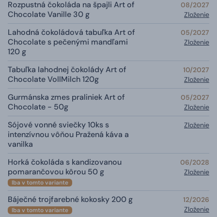
Rozpustná čokoláda na špajli Art of
08/2027
Chocolate Vanille 30 g
Zloženie
Lahodná čokoládová tabuľka Art of
05/2027
Chocolate s pečenými mandľami
Zloženie
120 g
Tabuľka lahodnej čokolády Art of
10/2027
Chocolate VollMilch 120g
Zloženie
Gurmánska zmes praliniek Art of
05/2027
Chocolate - 50g
Zloženie
Sójové vonné sviečky 10ks s
Zloženie
intenzívnou vôňou Pražená káva a
vanilka
Horká čokoláda s kandizovanou
06/2028
pomarančovou kôrou 50 g
Zloženie
Iba v tomto variante
Báječné trojfarebné kokosky 200 g
12/2026
Zloženie
Iba v tomto variante