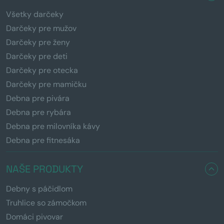
Všetky darčeky
Darčeky pre mužov
Darčeky pre ženy
Darčeky pre deti
Darčeky pre otecka
Darčeky pre mamičku
Debna pre pivára
Debna pre rybára
Debna pre milovníka kávy
Debna pre fitnesáka
NAŠE PRODUKTY
Debny s páčidlom
Truhlice so zámočkom
Domáci pivovar