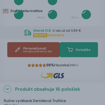
Zvoľte farbu truhlice
+4,
+4,
00 €
00 €
Utorok 11.8.
U vás už od 3,99 €
98,84%
GARANCIA
Personalizovať
Do košíka
Darujte jedinečný dar
98%
Heureka
(2431×)
Produkt obsahuje 16 položiek
Ručne vyrábaná Darčeková Truhlica