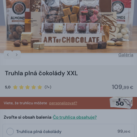
Galéria
Truhla plná čokolády XXL
109,
5,0
(7×)
99 €
Viete, že truhlicu môžete
personalizovať?
Zvoľte si obsah balenia
•
Čo truhlica obsahuje?
99,
Truhlica plná čokolády
99 €