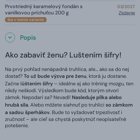
Prvotriedný karamelový fondán s
03/2027
vanilkovou príchuťou 200 g
Zloženie
Iba v tomto variante
Popis
Ako zabaviť ženu? Luštením šifry!
Na prvý pohľad nenápadná truhlica, ale… ako sa do nej
dostať?
To už bude výzva pre ženu
, ktorá ju dostane.
Začne l
úštením šifry
– ideálne aj ako tréning mozgu, ten
nikdy neškodí. Výsledkom bude kód, ktorým otvorí
zámok. Nepodarí sa? Nevadí!
Nasleduje pílka alebo
hrubá sila
. Alebo môžete siahnuť po truhlici
so zámkom
a sadou šperhákov
. Bude to vyžadovať trpezlivosť i
zručnosť – ale cieľ sa chystá poskytnúť neopísateľné
potešenie.