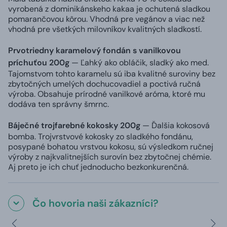
vyrobená z dominikánskeho kakaa je ochutená sladkou
pomarančovou kôrou. Vhodná pre vegánov a viac než
vhodná pre všetkých milovníkov kvalitných sladkostí.
Prvotriedny karamelový fondán s vanilkovou
príchuťou 200g
— Ľahký ako obláčik, sladký ako med.
Tajomstvom tohto karamelu sú iba kvalitné suroviny bez
zbytočných umelých dochucovadiel a poctivá ručná
výroba. Obsahuje prírodné vanilkové aróma, ktoré mu
dodáva ten správny šmrnc.
Báječné trojfarebné kokosky 200g
— Ďalšia kokosová
bomba. Trojvrstvové kokosky zo sladkého fondánu,
posypané bohatou vrstvou kokosu, sú výsledkom ručnej
výroby z najkvalitnejších surovín bez zbytočnej chémie.
Aj preto je ich chuť jednoducho bezkonkurenčná.
Čo hovoria naši zákazníci?