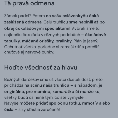
Tá pravá odmena
Zámok padol? Potom
na vašu oslávenkyňu čaká
zaslúžená odmena
. Celú truhlicu
sme naplnili až po
okraj čokoládovými špecialitami
! Vybrali sme tú
najlepšiu čokoládu v rôznych podobách –
čkoládové
tabuľky, máčané oriešky, pralinky
. Plán je jasný.
Ochutnať všetko, poriadne si zamaškrtiť a potešiť
chuťové aj nervové bunky.
Hoďte všednosť za hlavu
Bežných darčekov sme už všetci dostali dosť, preto
prichádza na scénu
naša truhlica – s nápadom, je
originálna, pre maminu, kamarátku či manželku
,
všetky budú oslnené tým, čo ste vymysleli.
Navyše
môžete pridať spoločnú fotku, mmotív alebo
čísla –
slzy šťastia zaručené!