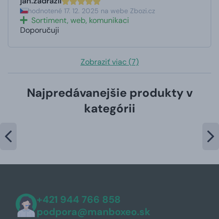
jan.zadrazil
hodnotené 17. 12. 2025 na webe Zbozi.cz
Sortiment, web, komunikaci
Doporučuji
Zobraziť viac (7)
Najpredávanejšie produkty v
kategórii
+421 944 766 858
podpora@manboxeo.sk