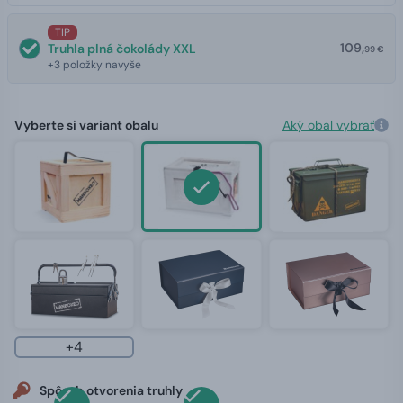
TIP
109,
Truhla plná čokolády XXL
99 €
+3 položky navyše
Vyberte si variant obalu
Aký obal vybrať
+4
Spôsob otvorenia truhly