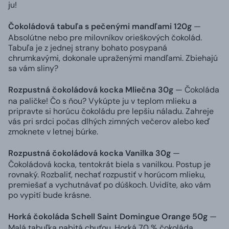
ju!
Čokoládová tabuľa s pečenými mandľami 120g
—
Absolútne nebo pre milovníkov orieškových čokolád.
Tabuľa je z jednej strany bohato posypaná
chrumkavými, dokonale upraženými mandľami. Zbiehajú
sa vám sliny?
Rozpustná čokoládová kocka Mliečna 30g
— Čokoláda
na paličke! Čo s ňou? Vykúpte ju v teplom mlieku a
pripravte si horúcu čokoládu pre lepšiu náladu. Zahreje
vás pri srdci počas dlhých zimných večerov alebo keď
zmoknete v letnej búrke.
Rozpustná čokoládová kocka Vanilka 30g
—
Čokoládová kocka, tentokrát biela s vanilkou. Postup je
rovnaký. Rozbaliť, nechať rozpustiť v horúcom mlieku,
premiešať a vychutnávať po dúškoch. Uvidíte, ako vám
po vypití bude krásne.
Horká čokoláda Schell Saint Domingue Orange 50g
—
Malá tabuľka nabitá chuťou. Horká 70 % čokoláda