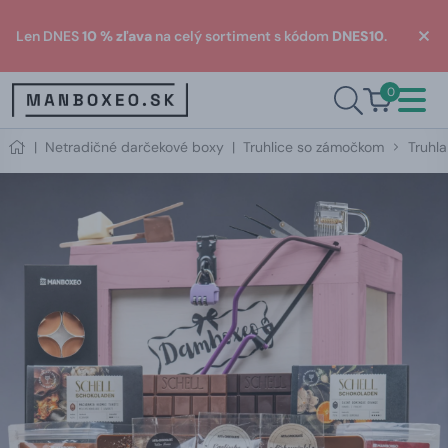
Len DNES
10 % zľava
na celý sortiment s kódom
DNES10
.
0
|
Netradičné darčekové boxy
|
Truhlice so zámočkom
Truhla