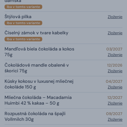
dámska
Iba v tomto variante
Štýlová pílka
Zloženie
Iba v tomto variante
Číselný zámok v tvare kabelky
Zloženie
Iba v tomto variante
Mandľová biela čokoláda a kokos
03/2027
75g
Zloženie
Čokoládové mandle obalené v
12/2026
škorici 75g
Zloženie
Kúsky kokosu v luxusnej mliečnej
04/2027
čokoláde 150 g
Zloženie
Mliečna čokoláda – Macadamia
12/2027
Huimbi 42 % kakaa – 50 g
Zloženie
Rozpustná čokoláda na špajli
09/2027
Vollmilch 30g
Zloženie