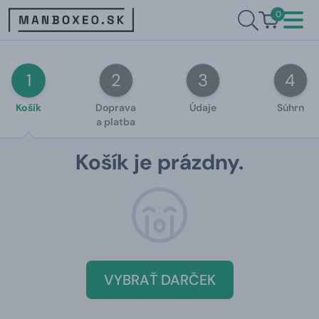
0
1
2
3
4
Krok
1
Krok
2
Krok
3
Krok
Košík
Doprava
Údaje
Súhrn
a platba
Košík je prázdny.
VYBRAŤ DARČEK