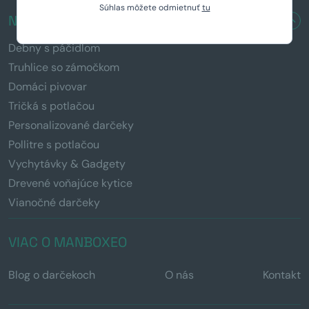
Súhlas môžete odmietnuť
tu
NAŠE PRODUKTY
Debny s páčidlom
Truhlice so zámočkom
Domáci pivovar
Tričká s potlačou
Personalizované darčeky
Pollitre s potlačou
Vychytávky & Gadgety
Drevené voňajúce kytice
Vianočné darčeky
VIAC O MANBOXEO
Blog o darčekoch
O nás
Kontakt