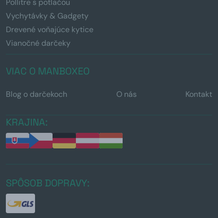
Pollitre s potlačou
Vychytávky & Gadgety
Drevené voňajúce kytice
Vianočné darčeky
VIAC O MANBOXEO
Blog o darčekoch
O nás
Kontakt
KRAJINA:
SPÔSOB DOPRAVY: