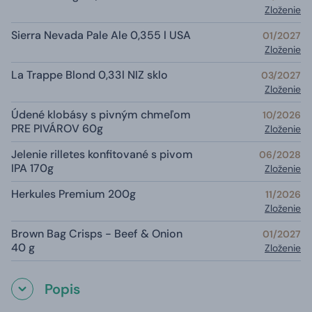
Zloženie
Sierra Nevada Pale Ale 0,355 l USA
01/2027
Zloženie
La Trappe Blond 0,33l NIZ sklo
03/2027
Zloženie
Údené klobásy s pivným chmeľom
10/2026
PRE PIVÁROV 60g
Zloženie
Jelenie rilletes konfitované s pivom
06/2028
IPA 170g
Zloženie
Herkules Premium 200g
11/2026
Zloženie
Brown Bag Crisps - Beef & Onion
01/2027
40 g
Zloženie
Popis