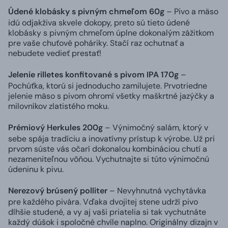
Údené klobásky s pivným chmeľom 60g
– Pivo a mäso
idú odjakživa skvele dokopy, preto sú tieto údené
klobásky s pivným chmeľom úplne dokonalým zážitkom
pre vaše chuťové poháriky. Stačí raz ochutnať a
nebudete vedieť prestať!
Jelenie rilletes konfitované s pivom IPA 170g
–
Pochúťka, ktorú si jednoducho zamilujete. Prvotriedne
jelenie mäso s pivom ohromí všetky maškrtné jazýčky a
milovníkov zlatistého moku.
Prémiový Herkules 200g
– Výnimočný salám, ktorý v
sebe spája tradíciu a inovatívny prístup k výrobe. Už pri
prvom súste vás očarí dokonalou kombináciou chutí a
nezameniteľnou vôňou. Vychutnajte si túto výnimočnú
údeninu k pivu.
Nerezový brúsený polliter
– Nevyhnutná vychytávka
pre každého pivára. Vďaka dvojitej stene udrží pivo
dlhšie studené, a vy aj vaši priatelia si tak vychutnáte
každý dúšok i spoločné chvíle naplno. Originálny dizajn v