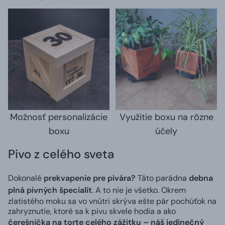
Možnosť personalizácie
Využitie boxu na rôzne
boxu
účely
Pivo z celého sveta
Dokonalé
prekvapenie pre pivára?
Táto parádna
debna
plná pivných špecialít
. A to nie je všetko. Okrem
zlatistého moku sa vo vnútri skrýva ešte pár pochúťok na
zahryznutie, ktoré sa k pivu skvele hodia a ako
čerešnička na torte celého zážitku – náš jedinečný