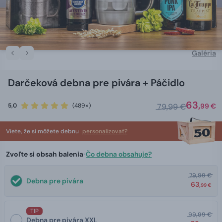
Galéria
Darčeková debna pre pivára + Páčidlo
63,
5,0
(489×)
79,99 €
99 €
Viete, že si môžete debnu
personalizovať?
Zvoľte si obsah balenia
•
Čo debna obsahuje?
79,99 €
Debna pre pivára
63,
99 €
TIP
99,99 €
Debna pre pivára XXL