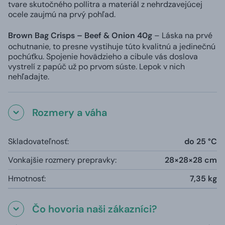
tvare skutočného pollitra a materiál z nehrdzavejúcej
ocele zaujmú na prvý pohľad.
Brown Bag Crisps – Beef & Onion 40g
– Láska na prvé
ochutnanie, to presne vystihuje túto kvalitnú a jedinečnú
pochúťku. Spojenie hovädzieho a cibule vás doslova
vystrelí z papúč už po prvom súste. Lepok v nich
nehľadajte.
Rozmery a váha
Skladovateľnosť:
do 25 °C
Vonkajšie rozmery prepravky:
28×28×28 cm
Hmotnosť:
7,35 kg
Čo hovoria naši zákazníci?