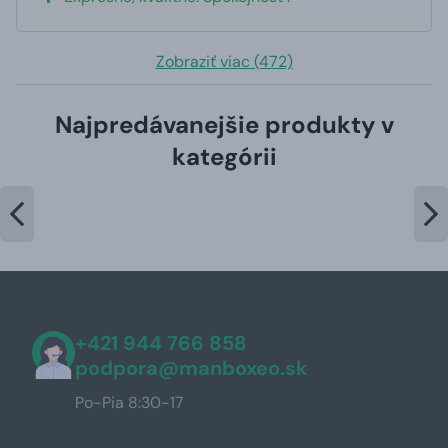
Zobraziť viac (472)
Najpredávanejšie produkty v
kategórii
+421 944 766 858
podpora@manboxeo.sk
Po-Pia 8:30-17