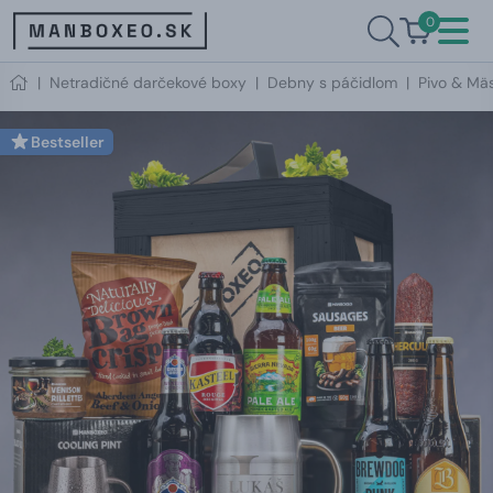
0
|
Netradičné darčekové boxy
|
Debny s páčidlom
|
Pivo & Mä
Bestseller