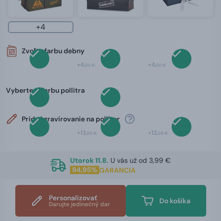
+4
Zvoľte farbu debny
+4,
+4,
00 €
00 €
Vyberte si farbu pollitra
Pridať gravírovanie na polliter
+13,
+12,
00 €
00 €
Utorok 11.8.
U vás už od 3,99 €
94,95%
GARANCIA
Personalizovať
Do košíka
Darujte jedinečný dar