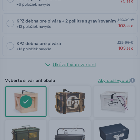
79,
99 €
+6 položiek navyše
129,99 €
KPZ debna pre pivára + 2 pollitre s gravírovaním
103,
+13 položiek navyše
99 €
129,99 €
KPZ debna pre pivára
103,
+13 položiek navyše
99 €
Ukázať viac variant
Vyberte si variant obalu
Aký obal vybrať