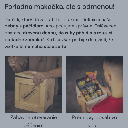
Poriadna makačka, ale s odmenou!
Darček, ktorý dá zabrať. To je takmer definícia našej
debny s páčidlom
. Áno, počujete správne. Oslávenec
dostane
drevenú debnu, do ruky páčidlo a musí si
poriadne zamakať.
Keď sa však prebije dnu, zistí, že
všetka tá
námaha stála za to!
Zábavné oteváranie
Prémiový obsah vo
páčením
vnútri