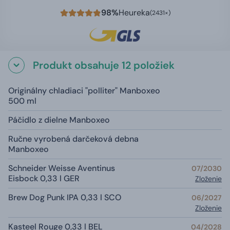
98%
Heureka
(2431×)
Produkt obsahuje 12 položiek
Originálny chladiaci "polliter" Manboxeo
500 ml
Páčidlo z dielne Manboxeo
Ručne vyrobená darčeková debna
Manboxeo
Schneider Weisse Aventinus
07/2030
Eisbock 0,33 l GER
Zloženie
Brew Dog Punk IPA 0,33 l SCO
06/2027
Zloženie
Kasteel Rouge 0,33 l BEL
04/2028