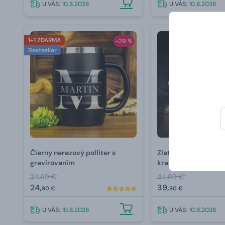
U VÁS:
10.8.2026
U VÁS:
10.8.2026
1+1 ZDARMA
-29 %
Bestseller
Čierny nerezový polliter s
Zlatá ruža v darčeko
gravírovaním
krabičke
34,99 €
44,99 €
24,
39,
90 €
90 €
U VÁS:
10.8.2026
U VÁS:
10.8.2026