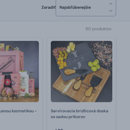
Zoradiť
Najobľúbenejšie
60 produktov
xusnou kozmetikou -
Servírovacia bridlicová doska
a
so sadou príborov