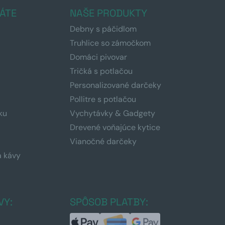
ÁTE
NAŠE PRODUKTY
Debny s páčidlom
Truhlice so zámočkom
Domáci pivovar
Tričká s potlačou
Personalizované darčeky
Pollitre s potlačou
ku
Vychytávky & Gadgety
Drevené voňajúce kytice
Vianočné darčeky
a kávy
a
VY:
SPÔSOB PLATBY: