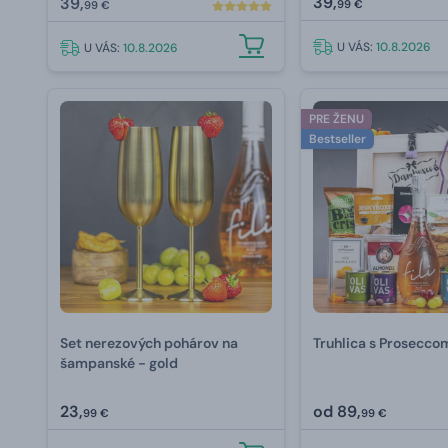
39,
39,
99 €
99 €
U VÁS:
10.8.2026
U VÁS:
10.8.2026
PRE ŽENU
Bestseller
Set nerezových pohárov na
Truhlica s Prosecco
šampanské - gold
23,
od
89,
99 €
99 €