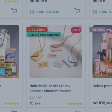
od
19,
99,
99 €
99 €
U VÁS:
10.8.2026
U VÁS:
10
2+1 ZDARMA
PRE ŽENU
-50 %
Vlastný text zadarmo
m
Náhrdelník se vzkazem v
Debna pre 
obálce s vlastním textem
31,99 €
od
106,
15,
99 
99 €