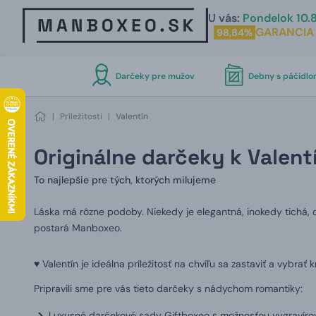
U vás:
Pondelok 10.8
GARANCIA
98,84%
Darčeky pre mužov
Debny s páčidl
|
Príležitosti
|
Valentín
Originálne darčeky k Valent
To najlepšie pre tých, ktorých milujeme
Láska má rôzne podoby. Niekedy je elegantná, inokedy tichá, 
postará Manboxeo.
♥️ Valentín je ideálna príležitosť na chvíľu sa zastaviť a vybrať
Pripravili sme pre vás tieto darčeky s nádychom romantiky:
Luxusné darčekové sady Giftboxeo s možnosťou vygravírov