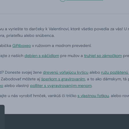
u a vyriešte to darčeky k Valentínovi, ktoré všetko povedia za vás! U 
ra, priateľku alebo snúbenca.
rabička
Giftboxeo
v ružovom a modrom prevedení.
ajte z našich
debien s páčidlom
pre mužov a
truhiel so zámočkom
pre
tí? Doneste svojej žene
drevenú voňajúcu kyticu
alebo
ružu pozlátenú
. Zabodovať môžete aj
šperkom s gravírovaním
, a to ako dámskym, tá
eo
alebo vlastný
polliter s vygravírovaným menom
.
jte u nás vyrobiť hrnček, vankúš či tričko
s vlastnou fotkou
, alebo ro