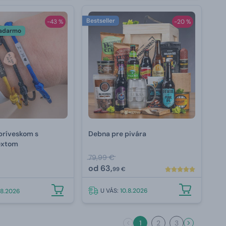
Bestseller
-43 %
-20 %
zadarmo
príveskom s
Debna pre pivára
extom
79,99 €
od
63,
99 €
U VÁS:
10.8.2026
.8.2026
1
2
3