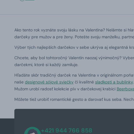
Ako tento rok vyznáte svoju lásku na Valentína? Nelámte si hlav
darčeky pre mužov a pre ženy. Potešte svoju manželku, partne
Výber tých najlepších darčekov v sebe ukrýva aj elegantná k
Chcete, aby bol tohtoročný Valentín naozaj výnimočný? Vyber
darčekmi, ktoré si každý zamiluje.
Hľadáte skôr tradičný darček na Valentína v originálnom poňa
naše
designové sójové sviečky
či kvalitné
sladkosti a bublinky
Mužom urobí radosť kolekcie pív v darčekovej krabici
Beerbox
Môžete tiež urobiť romantické gesto a darovať kus seba. Necha
+421 944 766 858