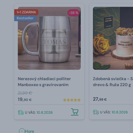
1+1 ZDARMA
-38 %
Bestseller
Nerezový chladiaci polliter
Zdobená sviečka - S
Manboxeo s gravírovaním
drevo & Ruža 220 g
31,99 €
27,
19,
99 €
90 €
U VÁS:
10.8.2026
U VÁS:
10.8.2026
Hore