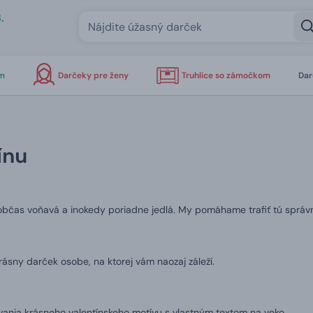
.
om
Darčeky pre ženy
Truhlice so zámočkom
Dar
ínu
občas voňavá a inokedy poriadne jedlá. My pomáhame trafiť tú správn
 krásny darček osobe, na ktorej vám naozaj záleží.
ania krásneho valentínskeho motívu s vlastným textom na veko