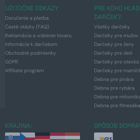
UŽITOČNÉ ODKAZY
PRE KOHO HĽAD
DARČEK?
Doručenie a platba
Časté otázky (FAQ)
Všetky darčeky
Reklamácia a vrátenie tovaru
Darčeky pre mužov
Informácie k darčekom
Darčeky pre ženy
Obchodné podmienky
Darčeky pre deti
GDPR
Darčeky pre otecka
Affiliate program
Darčeky pre mamič
Debna pre pivára
Debna pre rybára
Debna pre milovník
Debna pre fitnesák
KRAJINA:
SPÔSOB DOPRA