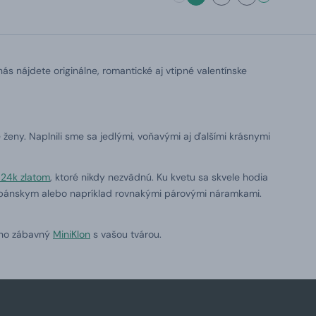
nás nájdete originálne, romantické aj vtipné valentínske
 ženy. Naplnili sme sa jedlými, voňavými aj ďalšími krásnymi
 24k zlatom
, ktoré nikdy nezvädnú. Ku kvetu sa skvele hodia
 pánskym alebo napríklad rovnakými párovými náramkami.
vno zábavný
MiniKlon
s vašou tvárou.