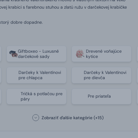
ej krabici s farebnou stuhou a zlatú ružu v darčekovej krabičke
 ktorý dobre dopadne.
Giftboxeo - Luxusné
Drevené voňajúce
darčekové sady
kytice
Darčeky k Valentínovi
Darčeky k Valentínovi
pre chlapca
pre dievča
Tričká s potlačou pre
Pre priateľa
páry
Zobraziť ďalšie kategórie
(+15)