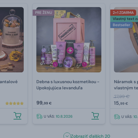
PRE ŽENU
2+1 ZDARMA
Vlastný text 
Bestseller
antalové
Debna s luxusnou kozmetikou -
Náramok s 
Upokojujúca levanduľa
vlastným t
27,99 €
99,
15,
99 €
99 €
U VÁS:
10.8.2026
U VÁS:
10
Zobraziť ďalších 20