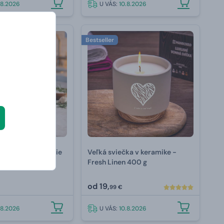
.8.2026
U VÁS:
10.8.2026
Bestseller
ov na soľ a korenie
Veľká sviečka v keramike -
Fresh Linen 400 g
od
19,
99 €
.8.2026
U VÁS:
10.8.2026