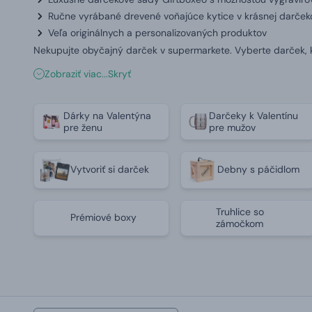
Ručne vyrábané drevené voňajúce kytice v krásnej darčekov
Veľa originálnych a personalizovaných produktov
Nekupujte obyčajný darček v supermarkete. Vyberte darček,
Zobraziť viac...
Skryť
Dárky na Valentýna
Darčeky k Valentínu
pre ženu
pre mužov
Vytvoriť si darček
Debny s páčidlom
Truhlice so
Prémiové boxy
zámočkom