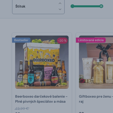
Štítok
Bestseller
Limitovaná edícia
-20 %
Beerboxeo darčekové balenie -
Giftboxeo pre ženu 
Plné pivných špeciálov a mäsa
raj
49,99 €