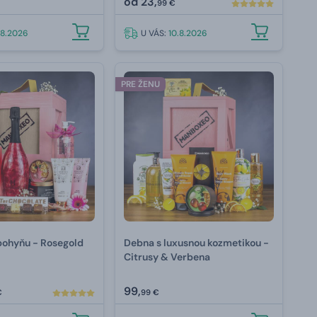
od
23,
99 €
.8.2026
U VÁS:
10.8.2026
PRE ŽENU
bohyňu - Rosegold
Debna s luxusnou kozmetikou -
Citrusy & Verbena
99,
€
99 €