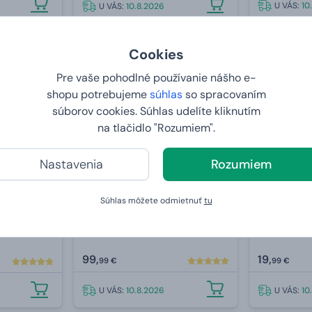
U VÁS:
10
U VÁS:
10.8.2026
Cookies
PRE ŽENU
-11 %
Pre vaše pohodlné používanie nášho e-
shopu potrebujeme
súhlas
so spracovaním
súborov cookies. Súhlas udelíte kliknutím
na tlačidlo "Rozumiem".
Nastavenia
Rozumiem
Súhlas môžete odmietnuť
tu
vej
Debna s luxusnou kozmetikou
Set mlynček
MIX
99,
19,
99 €
99 €
U VÁS:
10.8.2026
U VÁS:
10