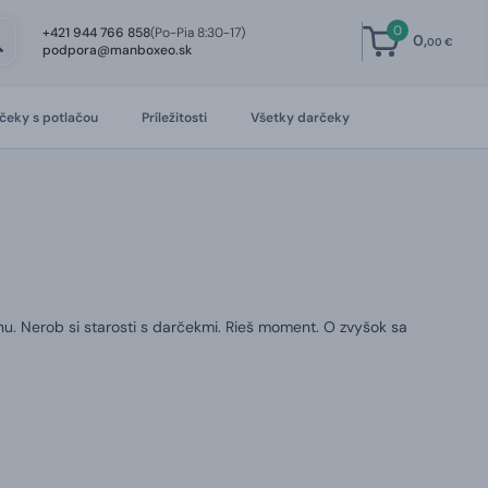
0
+421 944 766 858
(Po-Pia 8:30-17)
0,
00 €
podpora@manboxeo.sk
čeky s potlačou
Príležitosti
Všetky darčeky
u. Nerob si starosti s darčekmi. Rieš moment. O zvyšok sa