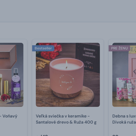
Bestseller
PRE ŽENU
– Voňavý
Veľká sviečka v keramike -
Debna s lu
Santalové drevo & Ruža 400 g
Divoká ruž