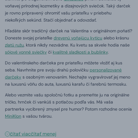
voňavej prírodnej kozmetiky a dizajnových sviečok.
Taký darček
je rovno pripravený ohromiť vašu priateľku v priebehu
niekoľkých sekúnd.
Stačí objednať a odovzdať.
Hľadáte skôr tradičný darček na Valentína v originálnom poňatí?
Doneste svojej priateľke
drevenú voňajúcu kyticu
alebo krásnu
zlatú ružu
, ktorá nikdy nezvädne.
Ku kvetu sa skvele hodia naše
sójové vonné sviečky
či
kvalitné sladkosti a bublinky
.
Do valentínskeho darčeka pre priateľku môžete vložiť aj kus
seba. Navrhnite pre svoju drahú polovičku
personalizované
darčeky
s osobným venovaním. Nechajte vygravírovať jej meno
na luxusnú vôňu do auta, luxusnú karafu či farebnú termosku.
Alebo vezmite vašu spoločnú fotku a premeňte ju na originálne
tričko, hrnček či vankúš s potlačou podľa vás. Má vaša
partnerka vycibrený zmysel pre humor? Potom rozhodne ocenia
MiniKlon
s vašou tvárou.
čítať viac
čítať menej