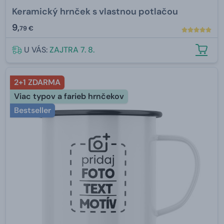
Keramický hrnček s vlastnou potlačou
9,
79 €
U VÁS:
ZAJTRA 7. 8.
2+1 ZDARMA
Viac typov a farieb hrnčekov
Bestseller