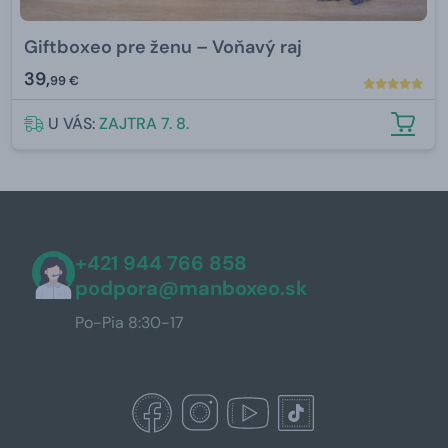
Giftboxeo pre ženu – Voňavý raj
39,
99 €
U VÁS:
ZAJTRA 7. 8.
+421 944 766 858
podpora@manboxeo.sk
Po-Pia 8:30-17