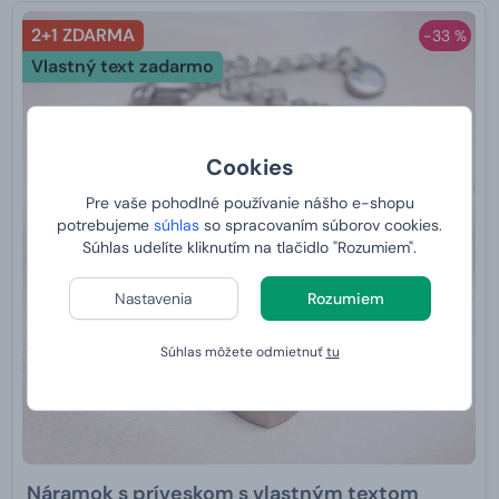
2+1 ZDARMA
-33 %
Vlastný text zadarmo
Cookies
Pre vaše pohodlné používanie nášho e-shopu
potrebujeme
súhlas
so spracovaním súborov cookies.
Súhlas udelíte kliknutím na tlačidlo "Rozumiem".
Nastavenia
Rozumiem
Súhlas môžete odmietnuť
tu
Náramok s príveskom s vlastným textom