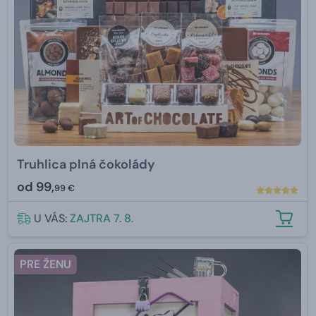
Truhlica plná čokolády
od
99,
99 €
U VÁS:
ZAJTRA 7. 8.
PRE ŽENU