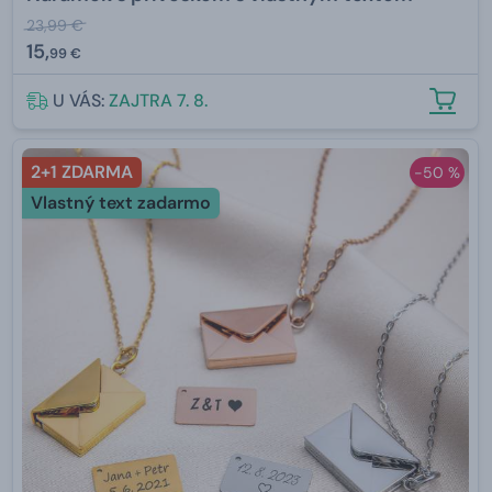
23,99 €
15,
99 €
U VÁS:
ZAJTRA 7. 8.
2+1 ZDARMA
-50 %
Vlastný text zadarmo