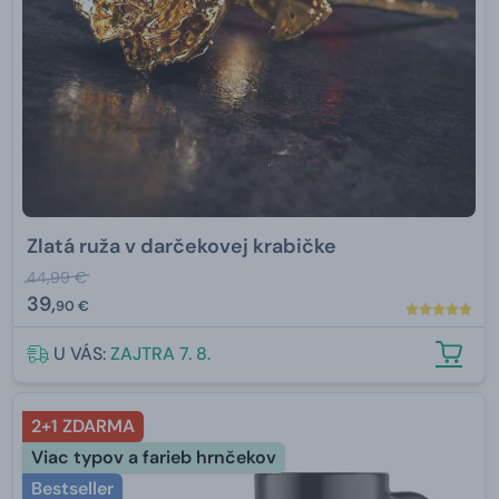
Zlatá ruža v darčekovej krabičke
44,99 €
39,
90 €
U VÁS:
ZAJTRA 7. 8.
2+1 ZDARMA
Viac typov a farieb hrnčekov
Bestseller