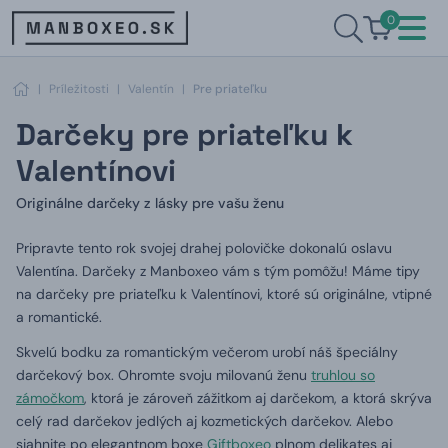
0
|
Príležitosti
|
Valentín
|
Pre priateľku
Darčeky pre priateľku k
Valentínovi
Originálne darčeky z lásky pre vašu ženu
Pripravte tento rok svojej drahej polovičke dokonalú oslavu
Valentína.
Darčeky z Manboxeo vám s tým pomôžu!
Máme tipy
na darčeky pre priateľku k Valentínovi, ktoré sú originálne, vtipné
a romantické.
Skvelú bodku za romantickým večerom urobí náš špeciálny
darčekový box.
Ohromte svoju milovanú ženu
truhlou so
zámočkom
, ktorá je zároveň zážitkom aj darčekom, a ktorá skrýva
celý rad darčekov jedlých aj kozmetických darčekov.
Alebo
siahnite po elegantnom boxe
Giftboxeo
plnom delikates aj