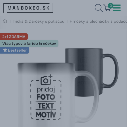
0
|
Tričká & Darčeky s potlačou
|
Hrnčeky a plecháčiky s potlač
2+1 ZDARMA
Viac typov a farieb hrnčekov
Bestseller