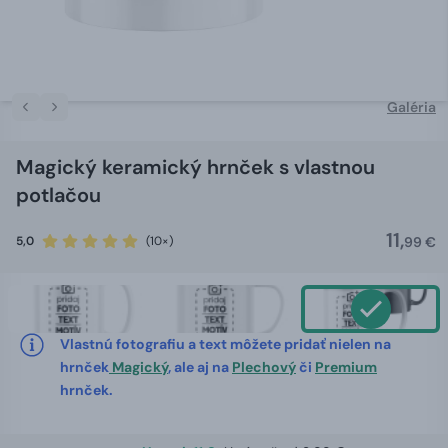
Galéria
Magický keramický hrnček s vlastnou
potlačou
11,
5,0
(10×)
99 €
Vlastnú fotografiu a text môžete pridať nielen na
hrnček
Magický
, ale aj na
Plechový
či
Premium
hrnček.