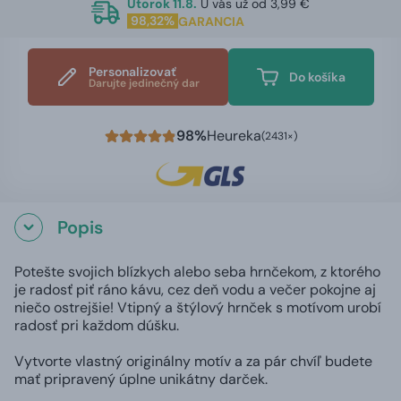
Utorok 11.8.
U vás už od 3,99 €
98,32%
GARANCIA
Personalizovať
Do košíka
Darujte jedinečný dar
98%
Heureka
(2431×)
Popis
Potešte svojich blízkych alebo seba hrnčekom, z ktorého
je radosť piť ráno kávu, cez deň vodu a večer pokojne aj
niečo ostrejšie! Vtipný a štýlový hrnček s motívom urobí
radosť pri každom dúšku.
Vytvorte vlastný originálny motív a za pár chvíľ budete
mať pripravený úplne unikátny darček.