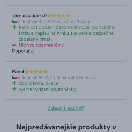
tomaszajicek51
hodnotené 4. 1. 2026 na webe Zbozi.cz
Rychlost dodání, bezproblémové nachystání
fotku a nápisu na hrnku a skvěle a bezpečně
zabalený hrnek.
Nic vše bezproblému
Doporučuji
Pavel
hodnotené 18. 12. 2025 na webe Heureka
dobrá komunikace
rychlé vyřízení objednávky
Zobraziť viac (10)
Najpredávanejšie produkty v