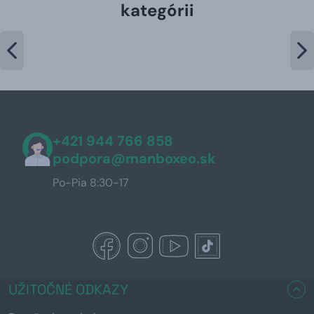
kategórii
+421 944 766 858
podpora@manboxeo.sk
Po-Pia 8:30-17
UŽITOČNÉ ODKAZY