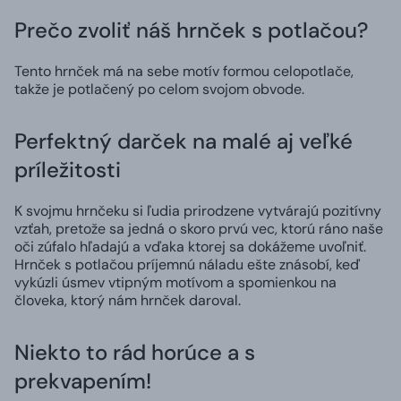
Prečo zvoliť náš hrnček s potlačou?
Tento hrnček má na sebe motív formou celopotlače,
takže je potlačený po celom svojom obvode.
Perfektný darček na malé aj veľké
príležitosti
K svojmu hrnčeku si ľudia prirodzene vytvárajú pozitívny
vzťah, pretože sa jedná o skoro prvú vec, ktorú ráno naše
oči zúfalo hľadajú a vďaka ktorej sa dokážeme uvoľniť.
Hrnček s potlačou príjemnú náladu ešte znásobí, keď
vykúzli úsmev vtipným motívom a spomienkou na
človeka, ktorý nám hrnček daroval.
Niekto to rád horúce a s
prekvapením!