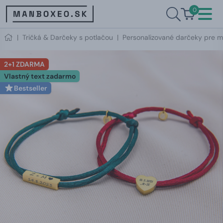
0
|
Tričká & Darčeky s potlačou
|
Personalizované darčeky pre m
2+1 ZDARMA
Vlastný text zadarmo
Bestseller