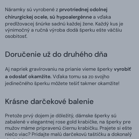
Náramky sú vyrobené z
prvotriednej odolnej
chirurgickej ocele, sú hypoalergénne
a vďaka
predlžovacej šnúrke sadnú každej žene. Každý kus je
výnimočný a ručná výroba dodá šperku ešte väčšiu
osobitosť.
Doručenie už do druhého dňa
Aj napriek gravírovaniu na prianie vieme šperky
vyrobiť
a odoslať okamžite.
Vďaka tomu sa zo svojho
jedinečného šperku môžete tešiť takmer okamžite!
Krásne darčekové balenie
Pretože prvý dojem je dôležitý, dámske šperky sú
zabalené v elegantnej rose gold krabičke, na šperky pre
mužov máme pripravenú čiernu krabičku. Prajete si ešte
niečo viac? Pridajte malú darčekovú taštičku a dokonalý