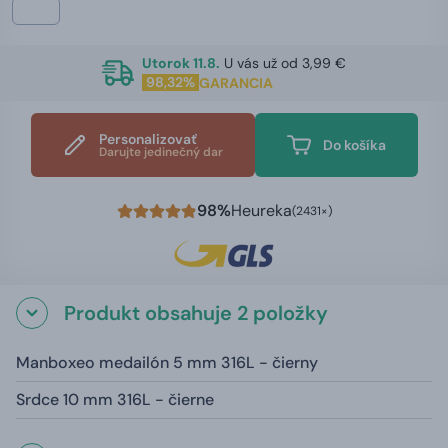
Utorok 11.8.
U vás už od 3,99 €
98,32%
GARANCIA
Personalizovať
Do košíka
Darujte jedinečný dar
98%
Heureka
(2431×)
Produkt obsahuje 2 položky
Manboxeo medailón 5 mm 316L - čierny
Srdce 10 mm 316L - čierne