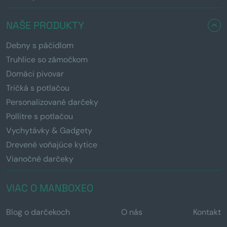
NAŠE PRODUKTY
Debny s páčidlom
Truhlice so zámočkom
Domáci pivovar
Tričká s potlačou
Personalizované darčeky
Pollitre s potlačou
Vychytávky & Gadgety
Drevené voňajúce kytice
Vianočné darčeky
VIAC O MANBOXEO
Blog o darčekoch
O nás
Kontakt