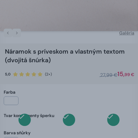
Galéria
Náramok s príveskom a vlastným textom
(dvojitá šnúrka)
15,
5,0
(2×)
27,99 €
99 €
Farba
Tvar komponenty šperku
Barva sňůrky