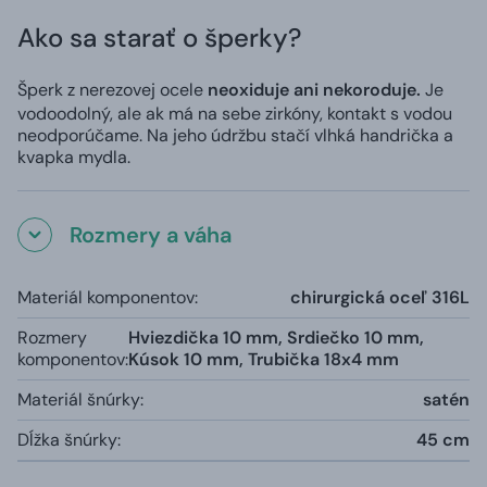
Ako sa starať o šperky?
Šperk z nerezovej ocele
neoxiduje ani nekoroduje.
Je
vodoodolný, ale ak má na sebe zirkóny, kontakt s vodou
neodporúčame. Na jeho údržbu stačí vlhká handrička a
kvapka mydla.
Rozmery a váha
Materiál komponentov:
chirurgická oceľ 316L
Rozmery
Hviezdička 10 mm, Srdiečko 10 mm,
komponentov:
Kúsok 10 mm, Trubička 18x4 mm
Materiál šnúrky:
satén
Dĺžka šnúrky:
45 cm