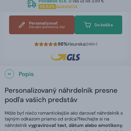
Pondelok 10.8.
U vás už od 3,99 €
98,84%
GARANCIA
Personalizovať
Do košíka
Darujte jedinečný dar
98%
Heureka
(2431×)
Popis
Personalizovaný náhrdelník presne
podľa vašich predstáv
Môže byť niečo romantickejšie ako darovať náhrdelník s
tajným odkazom priamo od srdca?
Nechajte si na
náhrdelník
vygravírovať text, dátum alebo emotikony
,