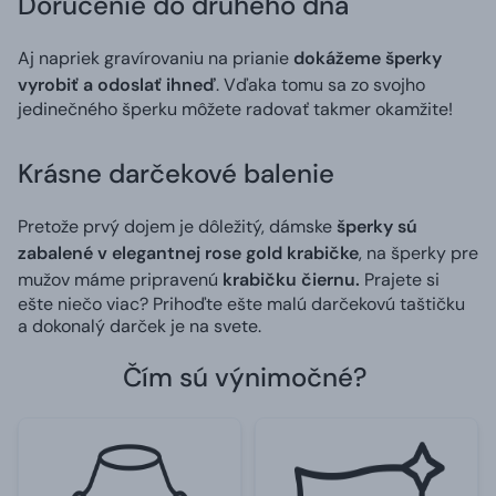
Doručenie do druhého dňa
Aj napriek gravírovaniu na prianie
dokážeme šperky
vyrobiť a odoslať ihneď
. Vďaka tomu sa zo svojho
jedinečného šperku môžete radovať takmer okamžite!
Krásne darčekové balenie
Pretože prvý dojem je dôležitý, dámske
šperky sú
zabalené v elegantnej rose gold krabičke
, na šperky pre
mužov máme pripravenú
krabičku čiernu.
Prajete si
ešte niečo viac? Prihoďte ešte malú darčekovú taštičku
a dokonalý darček je na svete.
Čím sú výnimočné?