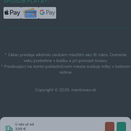
SPÔSOB PLATBY:
* Zákaz predaja alkoholu osobám mladším ako 18 rokov. Overenie
veku prebehne v košíku a pri prevzatí tovaru.
* Predávajúci na tomto pokladničnom mieste eviduje tržby v bežnom
režime
Copyright © 2026, manboxeo.sk
U vás už od
3,99 €