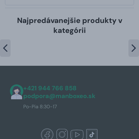
Najpredávanejšie produkty v
kategórii
+421 944 766 858
podpora@manboxeo.sk
Po-Pia 8:30-17