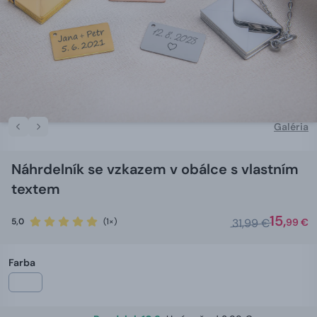
Galéria
Náhrdelník se vzkazem v obálce s vlastním
textem
15,
5,0
(1×)
31,99 €
99 €
Farba