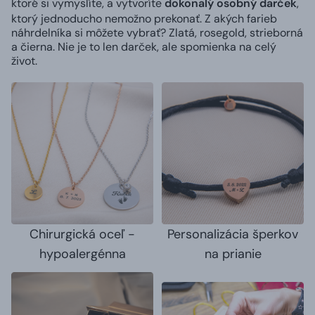
ktoré si vymyslíte, a vytvoríte
dokonalý osobný darček
,
ktorý jednoducho nemožno prekonať.
Z akých farieb
náhrdelníka si môžete vybrať? Zlatá, rosegold, strieborná
a čierna. Nie je to len darček, ale spomienka na celý
život.
Chirurgická oceľ -
Personalizácia šperkov
hypoalergénna
na prianie