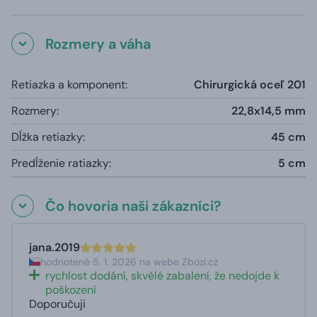
Rozmery a váha
Retiazka a komponent:
Chirurgická oceľ 201
Rozmery:
22,8x14,5 mm
Dĺžka retiazky:
45 cm
Predĺženie ratiazky:
5 cm
Čo hovoria naši zákazníci?
jana.2019
hodnotené 5. 1. 2026 na webe Zbozi.cz
rychlost dodání, skvělé zabalení, že nedojde k
poškození
Doporučuji