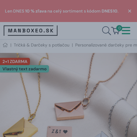
Len DNES
10 % zľava
na celý sortiment s kódom
DNES10
.
0
|
Tričká & Darčeky s potlačou
|
Personalizované darčeky pre m
2+1 ZDARMA
Vlastný text zadarmo