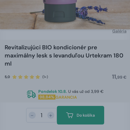
Galéria
Revitalizujúci BIO kondicionér pre
maximálny lesk s levanduľou Urtekram 180
ml
11,
5,0
(1×)
99 €
Pondelok 10.8.
U vás už od 3,99 €
98,84%
GARANCIA
-
+
Do košíka