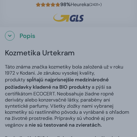
98%
Heureka
(2431×)
Popis
Kozmetika Urtekram
Táto známa značka kozmetiky bola založená už v roku
1972 v Kodani. Je zárukou vysokej kvality,
produkty
spĺňajú najprísnejšie medzinárodné
požiadavky kladené na BIO produkty
a pýši sa
certifikátom ECOCERT. Neobsahuje žiadne ropné
deriváty alebo konzervačné látky, parabény ani
syntetické parfumy. Všetky zložky nami vybranej
kozmetiky sú rastlinného pôvodu a vyrábané s ohľadom
na životné prostredie. Prípravky sú vhodné aj pre
vegánov a
nie sú testované na zvieratách.