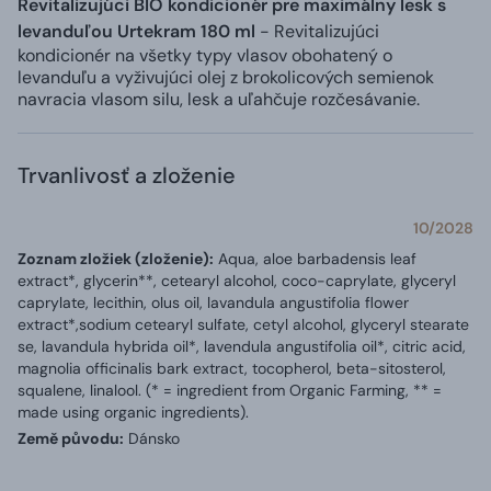
Revitalizujúci BIO kondicionér pre maximálny lesk s
levanduľou Urtekram 180 ml
- Revitalizujúci
kondicionér na všetky typy vlasov obohatený o
levanduľu a vyživujúci olej z brokolicových semienok
navracia vlasom silu, lesk a uľahčuje rozčesávanie.
Trvanlivosť a zloženie
10/2028
Zoznam zložiek (zloženie):
Aqua, aloe barbadensis leaf
extract*, glycerin**, cetearyl alcohol, coco-caprylate, glyceryl
caprylate, lecithin, olus oil, lavandula angustifolia flower
extract*,sodium cetearyl sulfate, cetyl alcohol, glyceryl stearate
se, lavandula hybrida oil*, lavendula angustifolia oil*, citric acid,
magnolia officinalis bark extract, tocopherol, beta-sitosterol,
squalene, linalool. (* = ingredient from Organic Farming, ** =
made using organic ingredients).
Země původu:
Dánsko