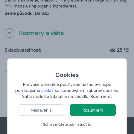
** = made using organic ingredients).
Země původu:
Dánsko
Rozmery a váha
Skladovateľnosť:
do 25 °C
Čo hovoria naši zákazníci?
Cookies
Pre vaše pohodlné používanie nášho e-shopu
Alenka
potrebujeme
súhlas
so spracovaním súborov cookies.
hodnotené 14. 10. 2021 na webe Heureka
Súhlas udelíte kliknutím na tlačidlo "Rozumiem".
S dodáním a zabalením balíku jsem byla
spokojená.
Nastavenia
Rozumiem
Súhlas môžete odmietnuť
tu