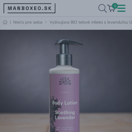
0
|
Niečo pre seba
Vyživujúce BIO telové mlieko s levanduľou 