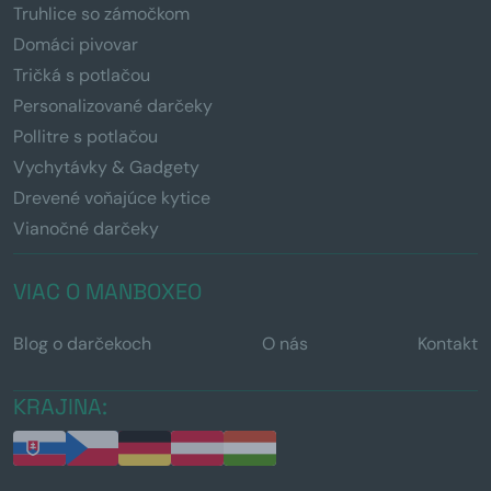
Truhlice so zámočkom
Domáci pivovar
Tričká s potlačou
Personalizované darčeky
Pollitre s potlačou
Vychytávky & Gadgety
Drevené voňajúce kytice
Vianočné darčeky
VIAC O MANBOXEO
Blog o darčekoch
O nás
Kontakt
KRAJINA: