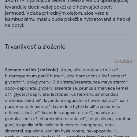
245 ml
- Vyživujúce telové mlieko s vôňou upokojujúcej
levandule dodá vašej pokožke dlhotrvajúci pocit
jemnosti. Vďaka prírodným olejom, aloe vera a
bambuckému maslu bude pokožka hydratovaná a hebká
na dotyk.
Trvanlivosť a zloženie
07/2028
Zoznam zložiek (zloženie):
Aqua, olea europaea fruit oil*,
butyrospermum parkii butter*, aloe barbadensis leaf extract*,
glycerin**, polyglyceryl-3 dicitrate/stearate, zea mays starch*,
coco-caprylate, glyceryl stearate se, prunus armeniaca kernel
oil*, glyceryl caprylate, lactobacillus ferment, simmondsia
chinensis seed oil*, lavandula angustifolia flower extract*, salix
purpurea bark extract*, lavandula hybrida oil*, rosmarinus
officinalis leaf oil*, lavandula angustifolia oil*, eucalyptus
globulus leaf oil*, chamomilla recutita oil*, cetyl alcohol, xanthan
gum, magnolia officinalis bark extract, tocopherol, beta-
sitosterol, squalene, sodium hyaluronate, hexapeptide-11,
parfum, limonene, linalool. (* = ingredient from Organic Farming,