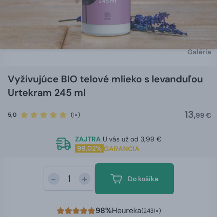
Galéria
Vyživujúce BIO telové mlieko s levanduľou
Urtekram 245 ml
13,
5,0
(1×)
99 €
ZAJTRA
U vás už od 3,99 €
99,02%
GARANCIA
-
+
Do košíka
98%
Heureka
(2431×)