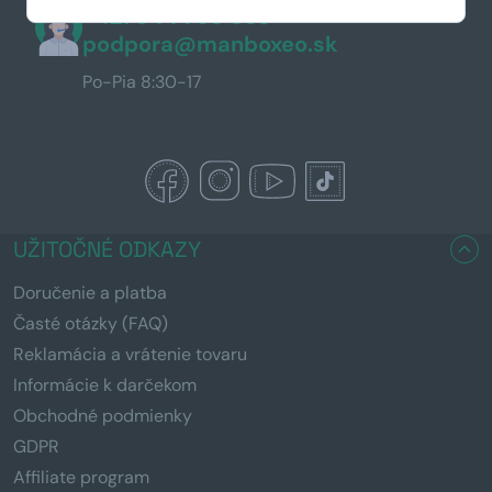
+421 944 766 858
podpora@manboxeo.sk
Po-Pia 8:30-17
UŽITOČNÉ ODKAZY
Doručenie a platba
Časté otázky (FAQ)
Reklamácia a vrátenie tovaru
Informácie k darčekom
Obchodné podmienky
GDPR
Affiliate program