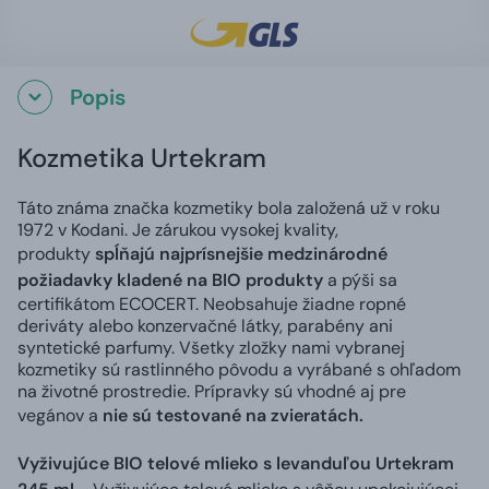
Popis
Kozmetika Urtekram
Táto známa značka kozmetiky bola založená už v roku
1972 v Kodani. Je zárukou vysokej kvality,
produkty
spĺňajú najprísnejšie medzinárodné
požiadavky kladené na BIO produkty
a pýši sa
certifikátom ECOCERT. Neobsahuje žiadne ropné
deriváty alebo konzervačné látky, parabény ani
syntetické parfumy. Všetky zložky nami vybranej
kozmetiky sú rastlinného pôvodu a vyrábané s ohľadom
na životné prostredie. Prípravky sú vhodné aj pre
vegánov a
nie sú testované na zvieratách.
Vyživujúce BIO telové mlieko s levanduľou Urtekram