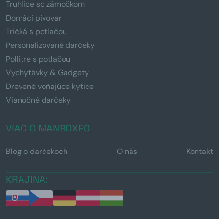
Truhlice so zámočkom
Domáci pivovar
Tričká s potlačou
Personalizované darčeky
Pollitre s potlačou
Vychytávky & Gadgety
Drevené voňajúce kytice
Vianočné darčeky
VIAC O MANBOXEO
Blog o darčekoch
O nás
Kontakt
KRAJINA: