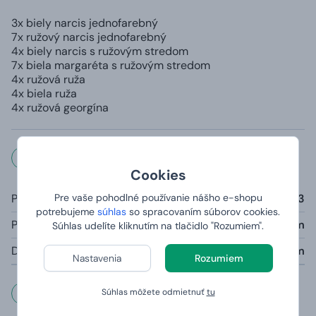
3x biely narcis jednofarebný
7x ružový narcis jednofarebný
4x biely narcis s ružovým stredom
7x biela margaréta s ružovým stredom
4x ružová ruža
4x biela ruža
4x ružová georgína
Rozmery a váha
Cookies
Počet kvetov:
33
Pre vaše pohodlné používanie nášho e-shopu
potrebujeme
súhlas
so spracovaním súborov cookies.
Priemer kytice:
25–26 cm
Súhlas udelíte kliknutím na tlačidlo "Rozumiem".
Dĺžka stonky:
40 cm
Nastavenia
Rozumiem
Dôležité informácie
Súhlas môžete odmietnuť
tu