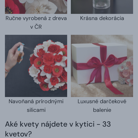
Ručne vyrobená z dreva
Krásna dekorácia
v ČR
Navoňaná prírodnými
Luxusné darčekové
silicami
balenie
Aké kvety nájdete v kytici - 33
kvetov?