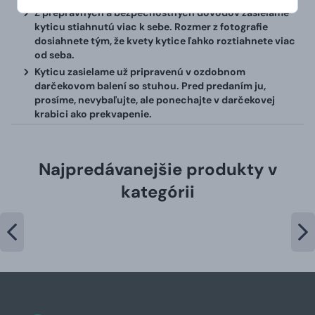
Z prepravných a bezpečnostných dôvodov zasielame
kyticu stiahnutú viac k sebe. Rozmer z fotografie
dosiahnete tým, že kvety kytice ľahko roztiahnete viac
od seba.
Kyticu zasielame už pripravenú v ozdobnom
darčekovom balení so stuhou. Pred predaním ju,
prosíme, nevybaľujte, ale ponechajte v darčekovej
krabici ako prekvapenie.
Najpredávanejšie produkty v
kategórii