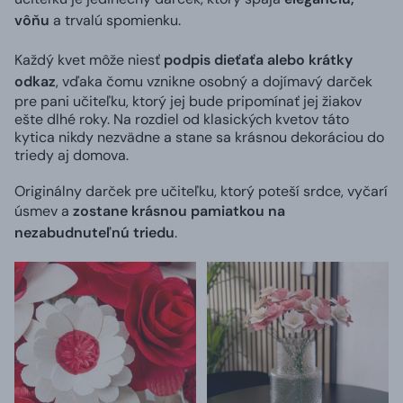
vôňu
a trvalú spomienku.
Každý kvet môže niesť
podpis dieťaťa alebo krátky
odkaz
, vďaka čomu vznikne osobný a dojímavý darček
pre pani učiteľku, ktorý jej bude pripomínať jej žiakov
ešte dlhé roky. Na rozdiel od klasických kvetov táto
kytica nikdy nezvädne a stane sa krásnou dekoráciou do
triedy aj domova.
Originálny darček pre učiteľku, ktorý poteší srdce, vyčarí
úsmev a
zostane krásnou pamiatkou na
nezabudnuteľnú triedu
.