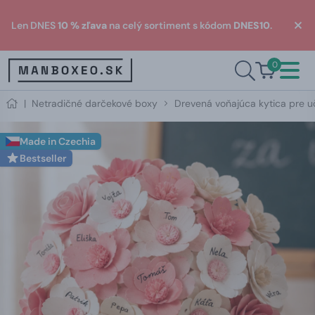
Len DNES
10 % zľava
na celý sortiment s kódom
DNES10
.
0
|
Netradičné darčekové boxy
Drevená voňajúca kytica pre uč
Made in Czechia
Bestseller