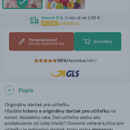
Utorok 11.8.
U vás už od 3,99 €
98,23%
GARANCIA
Personalizovať
Do košíka
Darujte jedinečný dar
98%
Heureka
(2431×)
Popis
Originálny darček pre učiteľku
Hľadáte
krásny a originálny darček pre učiteľku
na
koniec školského roka, Deň učiteľov alebo ako
poďakovanie od celej triedy? Drevená voňavá kytica pre
učiteľku je jedinečný darček, ktorý spája
eleganciu,