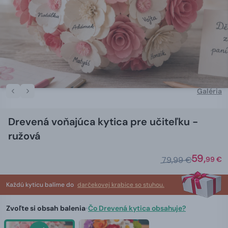
Galéria
Drevená voňajúca kytica pre učiteľku -
ružová
59,
79,99 €
99 €
Každú kyticu balíme do
darčekovej krabice so stuhou.
Zvoľte si obsah balenia
•
Čo Drevená kytica obsahuje?