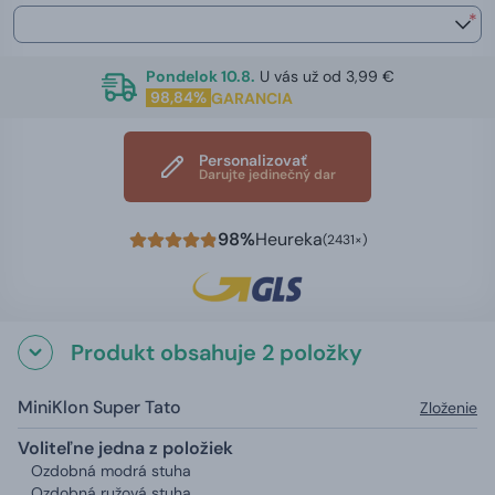
*
Pondelok 10.8.
U vás už od 3,99 €
98,84%
GARANCIA
Personalizovať
Darujte jedinečný dar
98%
Heureka
(2431×)
Produkt obsahuje 2 položky
MiniKlon Super Tato
Zloženie
Voliteľne jedna z položiek
Ozdobná modrá stuha
Ozdobná ružová stuha