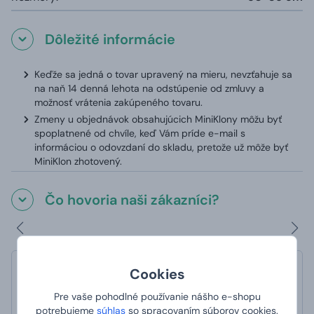
Dôležité informácie
Keďže sa jedná o tovar upravený na mieru, nevzťahuje sa
na naň 14 denná lehota na odstúpenie od zmluvy a
možnosť vrátenia zakúpeného tovaru.
Zmeny u objednávok obsahujúcich MiniKlony môžu byť
spoplatnené od chvíle, keď Vám príde e-mail s
informáciou o odovzdaní do skladu, pretože už môže byť
MiniKlon zhotovený.
Čo hovoria naši zákazníci?
Cookies
PJ
hodnotené 13. 9. 2021 na webe Manboxeo.de
Pre vaše pohodlné používanie nášho e-shopu
rychlé dodání
potrebujeme
súhlas
so spracovaním súborov cookies.