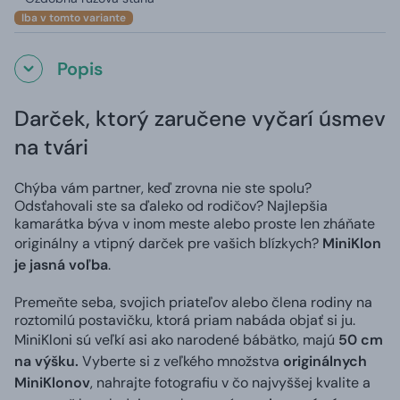
Iba v tomto variante
Popis
Darček, ktorý zaručene vyčarí úsmev
na tvári
Chýba vám partner, keď zrovna nie ste spolu?
Odsťahovali ste sa ďaleko od rodičov? Najlepšia
kamarátka býva v inom meste alebo proste len zháňate
originálny a vtipný darček pre vašich blízkych?
MiniKlon
je jasná voľba
.
Premeňte seba, svojich priateľov alebo člena rodiny na
roztomilú postavičku, ktorá priam nabáda objať si ju.
MiniKloni sú veľkí asi ako narodené bábätko, majú
50 cm
na výšku.
Vyberte si z veľkého množstva
originálnych
MiniKlonov
, nahrajte fotografiu v čo najvyššej kvalite a