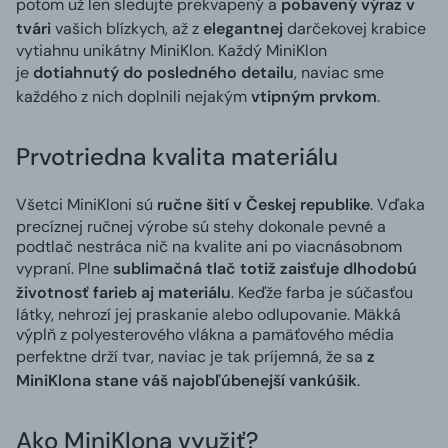
potom už len sledujte prekvapený a
pobavený výraz v
tvári
vašich blízkych, až z
elegantnej
darčekovej krabice
vytiahnu unikátny MiniKlon. Každý MiniKlon
je
dotiahnutý do posledného detailu
, naviac sme
každého z nich doplnili nejakým
vtipným prvkom
.
Prvotriedna kvalita materiálu
Všetci MiniKloni sú
ručne šití v Českej republike
. Vďaka
precíznej ručnej výrobe sú stehy dokonale pevné a
podtlač nestráca nič na kvalite ani po viacnásobnom
vypraní. Plne
sublimačná tlač totiž zaisťuje dlhodobú
životnosť farieb aj materiálu
. Keďže farba je súčasťou
látky, nehrozí jej praskanie alebo odlupovanie. Mäkká
výplň z polyesterového vlákna a pamäťového média
perfektne drží tvar, naviac je tak príjemná, že sa
z
MiniKlona stane váš najobľúbenejší vankúšik
.
Ako MiniKlona využiť?