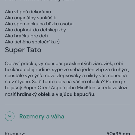
Ako vtipnú dekoráciu
Ako originálny vankúšik
Ako spomienku na blízku osobu
Ako doplnok do detskej izby
Ako hračku pre deti
Ako tichého spoločníka :)
Super Tato
Opraví práčku, vymení pár prasknutých žiaroviek, robí
taxikára celej rodine, sype zo seba jeden vtip za druhým,
neustále vymýšľa nové zlepšováky a nikdy vás nenechá
na v štychu. Sedí tento opis na vášho otecka? Potom je
to jasný Super Otec! Aspoň jeho MiniKlon si teda zaslúži
nosiť
hrdinský oblek a vlajúcu kapucňu.
Rozmery a váha
Rozmery:
50×35 cm