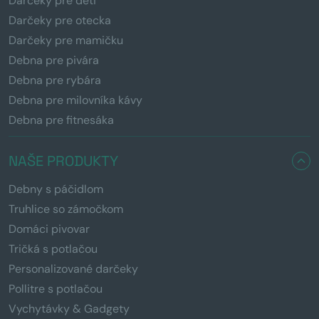
Darčeky pre deti
Darčeky pre otecka
Darčeky pre mamičku
Debna pre pivára
Debna pre rybára
Debna pre milovníka kávy
Debna pre fitnesáka
NAŠE PRODUKTY
Debny s páčidlom
Truhlice so zámočkom
Domáci pivovar
Tričká s potlačou
Personalizované darčeky
Pollitre s potlačou
Vychytávky & Gadgety