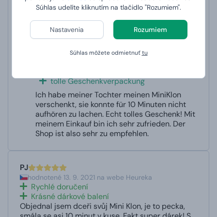
skvělé dárkové balení
Súhlas udelíte kliknutím na tlačidlo "Rozumiem".
Dala jsem dceři MiniKlon jako dárek a ona se 10
minut nemohla přestat smát. Opravdu skvělý
Nastavenia
Rozumiem
dárek! S nákupem jsem velmi spokojená. Obchod
proto vřele doporučuji.
Automaticky preložené s využitím Deepl
Zobraziť pôvodný
Súhlas môžete odmietnuť
tu
Ai
text
schnelle Lieferung
tolle Geschenkverpackung
Ich habe meiner Tochter meinen MiniKlon
verschenkt, sie konnte für 10 Minuten nicht
aufhören zu lachen. Echt tolles Geschenk! Mit
meinem Einkauf bin ich sehr zufrieden. Der
Shop ist also sehr zu empfehlen.
PJ
hodnotené 13. 9. 2021 na webe Heureka
Rychlé doručení
Krásné dárkové balení
Objednal jsem dceři svůj Mini Klon, je to pecka,
smála se asi 10 minut v kuse. Fakt super dárek! S