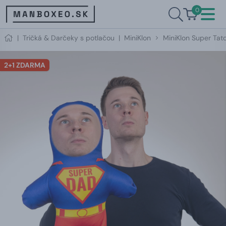
0
|
Tričká & Darčeky s potlačou
|
MiniKlon
MiniKlon Super Tato
2+1 ZDARMA