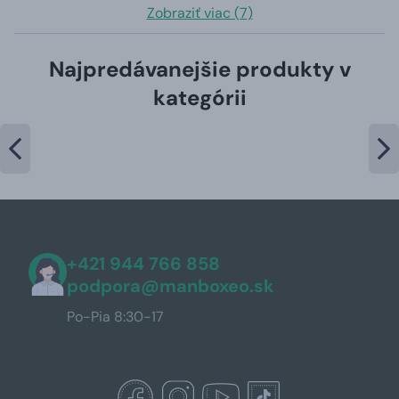
Zobraziť viac (7)
Najpredávanejšie produkty v
kategórii
+421 944 766 858
podpora@manboxeo.sk
Po-Pia 8:30-17