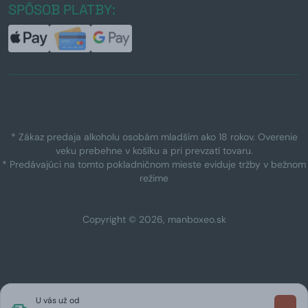
SPÔSOB PLATBY:
* Zákaz predaja alkoholu osobám mladším ako 18 rokov. Overenie
veku prebehne v košíku a pri prevzatí tovaru.
* Predávajúci na tomto pokladničnom mieste eviduje tržby v bežnom
režime
Copyright © 2026, manboxeo.sk
U vás už od