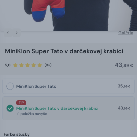
Galéria
MiniKlon Super Tato v darčekovej krabici
43,
5,0
(8×)
99 €
35,
MiniKlon Super Tato
99 €
TIP
43,
MiniKlon Super Tato v darčekovej krabici
99 €
+1 položka navyše
Farba stužky