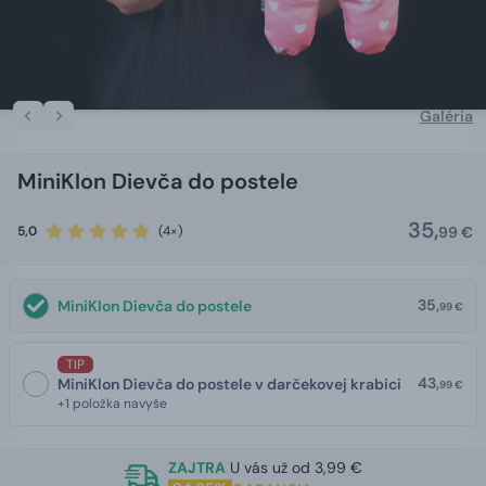
Galéria
MiniKlon Dievča do postele
35,
5,0
(4×)
99 €
35,
MiniKlon Dievča do postele
99 €
TIP
43,
MiniKlon Dievča do postele v darčekovej krabici
99 €
+1 položka navyše
ZAJTRA
U vás už od 3,99 €