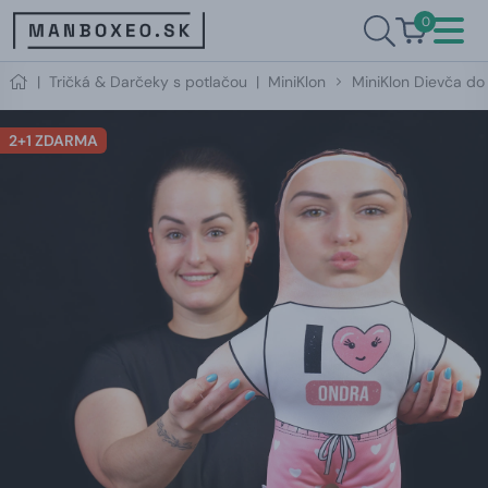
0
|
Tričká & Darčeky s potlačou
|
MiniKlon
MiniKlon Dievča do
2+1 ZDARMA