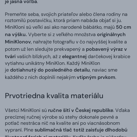
je jasná voľba
.
Premeňte seba, svojich priateľov alebo člena rodiny na
roztomilú postavičku, ktorá priam nabáda objať si ju.
MiniKloni sú veľkí asi ako narodené bábätko, majú
50 cm
na výšku.
Vyberte si z veľkého množstva
originálnych
MiniKlonov
, nahrajte fotografiu v čo najvyššej kvalite a
potom už len sledujte prekvapený a
pobavený výraz v
tvári
vašich blízkych, až z
elegantnej
darčekovej krabice
vytiahnu unikátny MiniKlon. Každý MiniKlon
je
dotiahnutý do posledného detailu
, naviac sme
každého z nich doplnili nejakým
vtipným prvkom
.
Prvotriedna kvalita materiálu
Všetci MiniKloni sú
ručne šití v Českej republike
. Vďaka
precíznej ručnej výrobe sú stehy dokonale pevné a
potlač nestráca nič na kvalite ani po viacnásobnom
vypraní. Plne
sublimačná tlač totiž zaisťuje dlhodobú