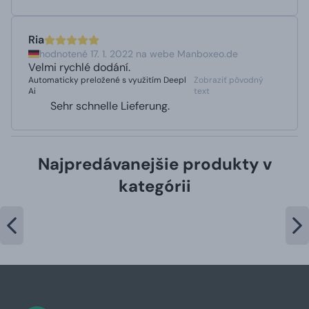
Ria
hodnotené 17. 1. 2022 na webe Manboxeo.de
Velmi rychlé dodání.
Automaticky preložené s využitím Deepl
Zobraziť pôvodný
Ai
text
Sehr schnelle Lieferung.
Najpredávanejšie produkty v
kategórii