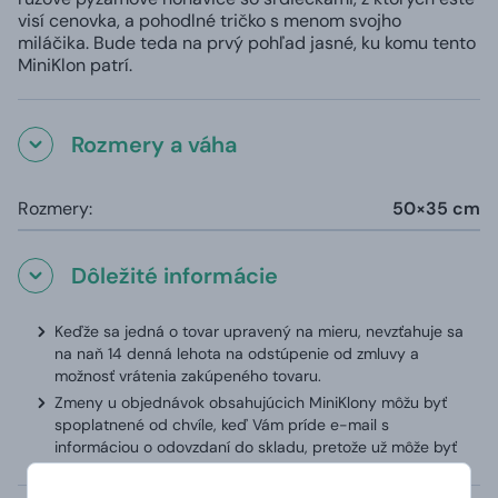
visí cenovka, a pohodlné tričko s menom svojho
miláčika. Bude teda na prvý pohľad jasné, ku komu tento
MiniKlon patrí.
Rozmery a váha
Rozmery:
50×35 cm
Dôležité informácie
Keďže sa jedná o tovar upravený na mieru, nevzťahuje sa
na naň 14 denná lehota na odstúpenie od zmluvy a
možnosť vrátenia zakúpeného tovaru.
Zmeny u objednávok obsahujúcich MiniKlony môžu byť
spoplatnené od chvíle, keď Vám príde e-mail s
informáciou o odovzdaní do skladu, pretože už môže byť
MiniKlon zhotovený.