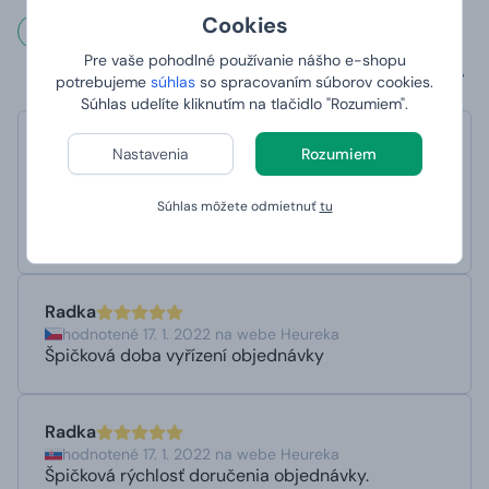
Cookies
Čo hovoria naši zákazníci?
Pre vaše pohodlné používanie nášho e-shopu
potrebujeme
súhlas
so spracovaním súborov cookies.
Súhlas udelíte kliknutím na tlačidlo "Rozumiem".
Martinadan90
Nastavenia
Rozumiem
hodnotené 15. 4. 2025 na webe Zbozi.cz
Profesionální přístup, vstřícné a velmi milé
Súhlas môžete odmietnuť
tu
jednání.
Doporučuji
Radka
hodnotené 17. 1. 2022 na webe Heureka
Špičková doba vyřízení objednávky
Radka
hodnotené 17. 1. 2022 na webe Heureka
Špičková rýchlosť doručenia objednávky.