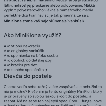
životnosť farieb aj materiálu
. Keďže farba je súčasťou
látky, nehrozí jej praskanie alebo odlupovanie. Mäkká
výplň z polyesterového vlákna a pamäťového média
perfektne drží tvar, naviac je tak príjemná, že sa
z
MiniKlona stane váš najobľúbenejší vankúšik
.
Ako MiniKlona využiť?
Ako vtipnú dekoráciu
Ako originálny vankúšik
Ako spomienku na blízku osobu
Ako doplnok do detskej izby
Ako hračku pre deti
Ako tichého spoločníka :)
Dievča do postele
Chcete vedľa seba každý večer zaspávať, ale bohužiaľ to
nie je možné? Riešením je tento originálny MiniKlon, ktorý
je pripravený so svojou láskou skočiť do postele... a
zaspať. Má na sebe ten najlepší spací úbor – fungel nové
ružové pyžamové nohavice so srdiečkami, z ktorých ešte