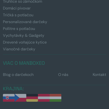
Truhlice so zámočkom
Domáci pivovar
Tričká s potlačou
Personalizované darčeky
Pollitre s potlačou
Vychytávky & Gadgety
Drevené voňajúce kytice
Vianočné darčeky
VIAC O MANBOXEO
Blog o darčekoch
O nás
Kontakt
KRAJINA: