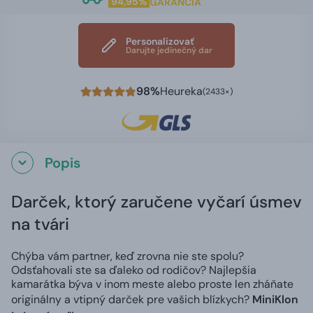
94,95%
GARANCIA
Personalizovať
Darujte jedinečný dar
98%
Heureka
(2433×)
Popis
Darček, ktorý zaručene vyčarí úsmev
na tvári
Chýba vám partner, keď zrovna nie ste spolu?
Odsťahovali ste sa ďaleko od rodičov? Najlepšia
kamarátka býva v inom meste alebo proste len zháňate
originálny a vtipný darček pre vašich blízkych?
MiniKlon