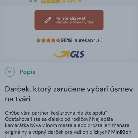
98,84%
GARANCIA
Personalizovať
Darujte jedinečný dar
98%
Heureka
(2431×)
Popis
Darček, ktorý zaručene vyčarí úsmev
na tvári
Chýba vám partner, keď zrovna nie ste spolu?
Odsťahovali ste sa ďaleko od rodičov? Najlepšia
kamarátka býva v inom meste alebo proste len zháňate
originálny a vtipný darček pre vašich blízkych?
MiniKlon