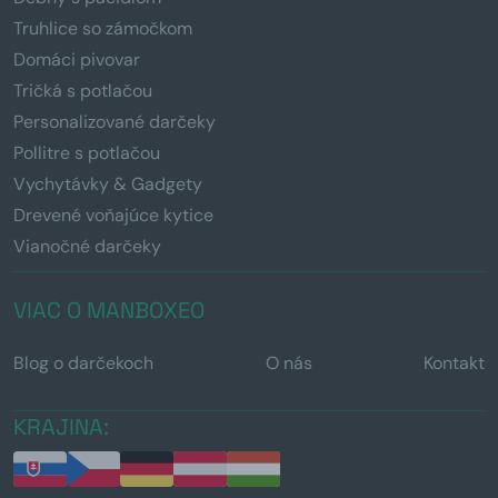
Truhlice so zámočkom
Domáci pivovar
Tričká s potlačou
Personalizované darčeky
Pollitre s potlačou
Vychytávky & Gadgety
Drevené voňajúce kytice
Vianočné darčeky
VIAC O MANBOXEO
Blog o darčekoch
O nás
Kontakt
KRAJINA: