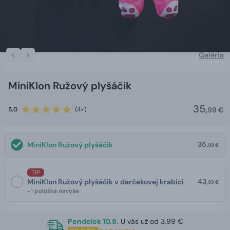
Galéria
MiniKlon Ružový plyšáčik
35,
5,0
(4×)
99 €
35,
MiniKlon Ružový plyšáčik
99 €
TIP
43,
MiniKlon Ružový plyšáčik v darčekovej krabici
99 €
+1 položka navyše
Pondelok 10.8.
U vás už od 3,99 €