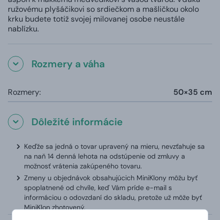
ružovému plyšáčikovi so srdiečkom a mašličkou okolo
krku budete totiž svojej milovanej osobe neustále
nablízku.
Rozmery a váha
Rozmery:
50×35 cm
Dôležité informácie
Keďže sa jedná o tovar upravený na mieru, nevzťahuje sa
na naň 14 denná lehota na odstúpenie od zmluvy a
možnosť vrátenia zakúpeného tovaru.
Zmeny u objednávok obsahujúcich MiniKlony môžu byť
spoplatnené od chvíle, keď Vám príde e-mail s
informáciou o odovzdaní do skladu, pretože už môže byť
MiniKlon zhotovený.