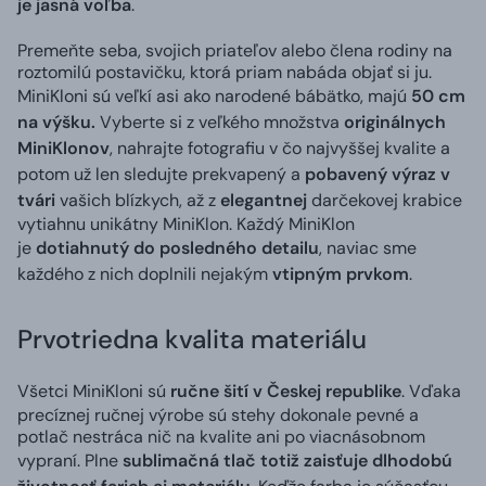
je jasná voľba
.
Premeňte seba, svojich priateľov alebo člena rodiny na
roztomilú postavičku, ktorá priam nabáda objať si ju.
MiniKloni sú veľkí asi ako narodené bábätko, majú
50 cm
na výšku.
Vyberte si z veľkého množstva
originálnych
MiniKlonov
, nahrajte fotografiu v čo najvyššej kvalite a
potom už len sledujte prekvapený a
pobavený výraz v
tvári
vašich blízkych, až z
elegantnej
darčekovej krabice
vytiahnu unikátny MiniKlon. Každý MiniKlon
je
dotiahnutý do posledného detailu
, naviac sme
každého z nich doplnili nejakým
vtipným prvkom
.
Prvotriedna kvalita materiálu
Všetci MiniKloni sú
ručne šití v Českej republike
. Vďaka
precíznej ručnej výrobe sú stehy dokonale pevné a
potlač nestráca nič na kvalite ani po viacnásobnom
vypraní. Plne
sublimačná tlač totiž zaisťuje dlhodobú