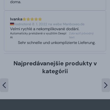
doma.
Ivanka
hodnotené 8. 1. 2022 na webe Manboxeo.de
Velmi rychlé a nekomplikované dodání.
Automaticky preložené s využitím Deepl
Zobraziť pôvodný
Ai
text
Sehr schnelle und unkomplizierte Lieferung.
Najpredávanejšie produkty v
kategórii