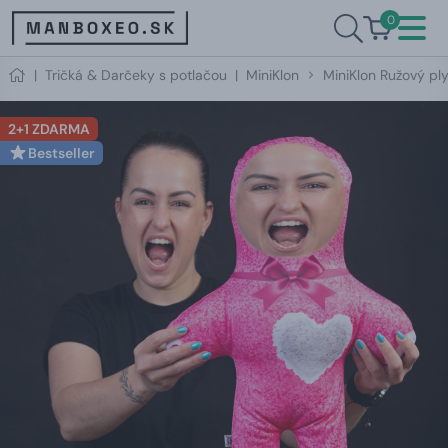
0
|
Tričká & Darčeky s potlačou
|
MiniKlon
MiniKlon Ružový pl
2+1 ZDARMA
Bestseller