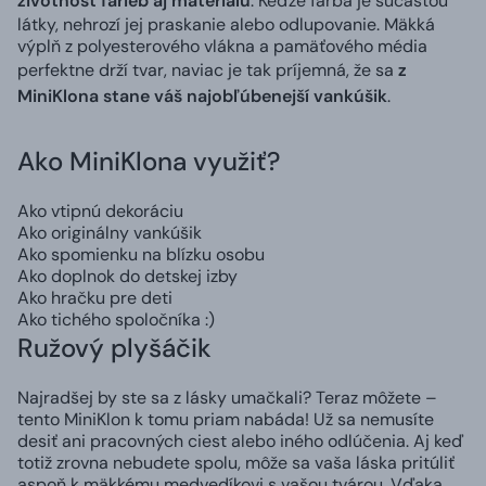
životnosť farieb aj materiálu
. Keďže farba je súčasťou
látky, nehrozí jej praskanie alebo odlupovanie. Mäkká
výplň z polyesterového vlákna a pamäťového média
perfektne drží tvar, naviac je tak príjemná, že sa
z
MiniKlona stane váš najobľúbenejší vankúšik
.
Ako MiniKlona využiť?
Ako vtipnú dekoráciu
Ako originálny vankúšik
Ako spomienku na blízku osobu
Ako doplnok do detskej izby
Ako hračku pre deti
Ako tichého spoločníka :)
Ružový plyšáčik
Najradšej by ste sa z lásky umačkali? Teraz môžete –
tento MiniKlon k tomu priam nabáda! Už sa nemusíte
desiť ani pracovných ciest alebo iného odlúčenia. Aj keď
totiž zrovna nebudete spolu, môže sa vaša láska pritúliť
aspoň k mäkkému medvedíkovi s vašou tvárou. Vďaka