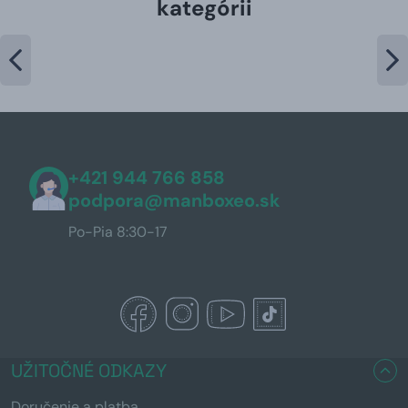
kategórii
+421 944 766 858
podpora@manboxeo.sk
Po-Pia 8:30-17
UŽITOČNÉ ODKAZY
Doručenie a platba