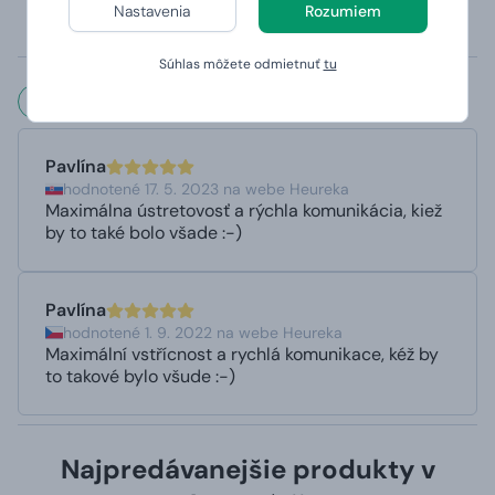
Nastavenia
Rozumiem
odporúča umývať v ruke)
Potlač je panoramatická tzn. potlač je z oboch strán.
Súhlas môžete odmietnuť
tu
Čo hovoria naši zákazníci?
Pavlína
hodnotené 17. 5. 2023 na webe Heureka
Maximálna ústretovosť a rýchla komunikácia, kiež
by to také bolo všade :-)
Pavlína
hodnotené 1. 9. 2022 na webe Heureka
Maximální vstřícnost a rychlá komunikace, kéž by
to takové bylo všude :-)
Najpredávanejšie produkty v