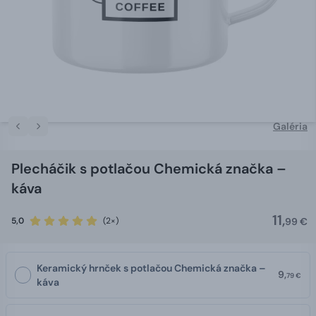
Galéria
Plecháčik s potlačou Chemická značka –
káva
11,
5,0
(2×)
99 €
Keramický hrnček s potlačou Chemická značka –
9,
79 €
káva