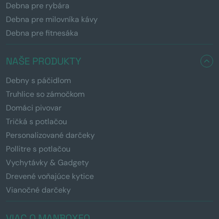
Debna pre rybára
Debna pre milovníka kávy
Debna pre fitnesáka
NAŠE PRODUKTY
Debny s páčidlom
Truhlice so zámočkom
Domáci pivovar
Tričká s potlačou
Personalizované darčeky
Pollitre s potlačou
Vychytávky & Gadgety
Drevené voňajúce kytice
Vianočné darčeky
VIAC O MANBOXEO