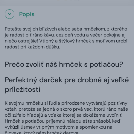
Popis
Potešte svojich blízkych alebo seba hrnčekom, z ktorého
je radosť piť ráno kávu, cez deň vodu a večer pokojne aj
niečo ostrejšie! Vtipný a štýlový hrnček s motívom urobí
radosť pri každom dúšku.
Prečo zvoliť náš hrnček s potlačou?
Perfektný darček pre drobné aj veľké
príležitosti
K svojmu hrnčeku si ľudia prirodzene vytvárajú pozitívny
vzťah, pretože sa jedná o skoro prvá vec, ktorú ráno naše
oči zúfalo hľadajú a vďaka ktorej sa dokážeme uvoľniť.
Hrnček s potlačou príjemnú náladu ešte znásobí, keď
vykúzli úsmev vtipným motívom a spomienkou na
človeka, ktorý nám hrnček daroval.