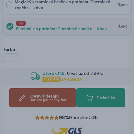
Magický keramický hrnček s potlačou Chemická
11,
99 €
značka – káva
TIP
11,
99 €
Plecháčik s potlačou Chemická značka – káva
Farba
Utorok 11.8.
U vás už od 3,99 €
98,84%
GARANCIA
Upraviť design
Do košíka
Darujte jedinečný dar
98%
Heureka
(2431×)