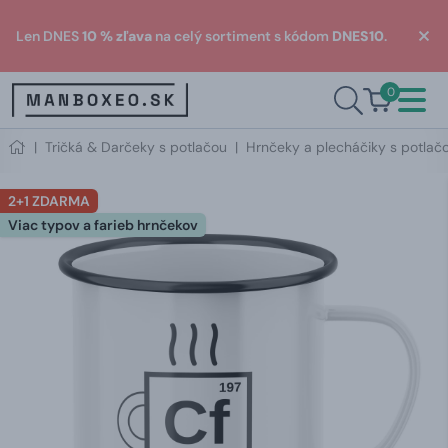
Len DNES
10 % zľava
na celý sortiment s kódom
DNES10
.
0
|
Tričká & Darčeky s potlačou
|
Hrnčeky a plecháčiky s potlač
2+1 ZDARMA
Viac typov a farieb hrnčekov