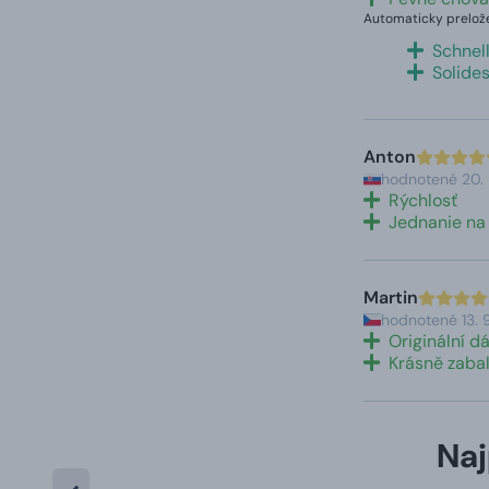
Automaticky prelože
Schnell
Solide
Anton
hodnotené 20.
Rýchlosť
Jednanie na
Martin
hodnotené 13. 
Originální d
Krásně zabal
Naj