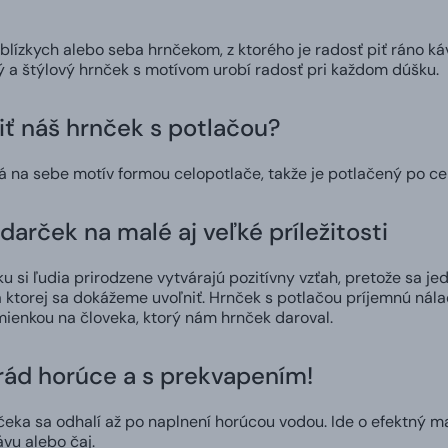
 blízkych alebo seba hrnčekom, z ktorého je radosť piť ráno ká
ný a štýlový hrnček s motívom urobí radosť pri každom dúšku.
iť náš hrnček s potlačou?
á na sebe motív formou celopotlače, takže je potlačený po c
darček na malé aj veľké príležitosti
 si ľudia prirodzene vytvárajú pozitívny vzťah, pretože sa jed
 ktorej sa dokážeme uvoľniť. Hrnček s potlačou príjemnú nál
ienkou na človeka, ktorý nám hrnček daroval.
 rád horúce a s prekvapením!
čeka sa odhalí až po naplnení horúcou vodou. Ide o efektný m
ávu alebo čaj.