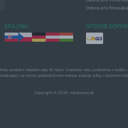
Debna pre fitnesák
KRAJINA:
SPÔSOB DOPRA
oholu osobám mladším ako 18 rokov. Overenie veku prebehne v košíku a 
Predávajúci na tomto pokladničnom mieste eviduje tržby v bežnom rež
Copyright © 2026, manboxeo.sk