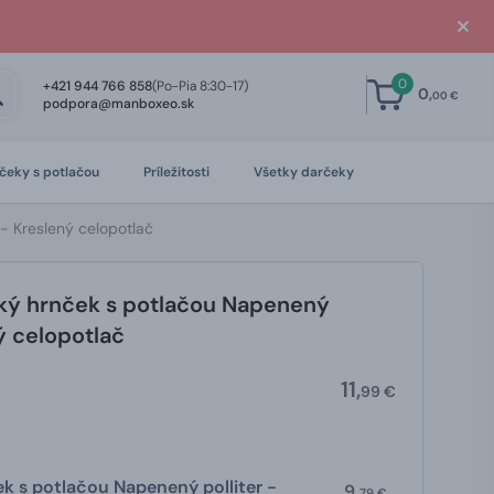
0
+421 944 766 858
(Po-Pia 8:30-17)
0,
00 €
podpora@manboxeo.sk
čeky s potlačou
Príležitosti
Všetky darčeky
- Kreslený celopotlač
ký hrnček s potlačou Napenený
ný celopotlač
11,
99 €
k s potlačou Napenený polliter -
9,
79 €