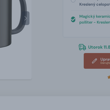
Kreslený celopo
Magický kerami
polliter - Kresl
Utorok 11.8
Upra
Darujt