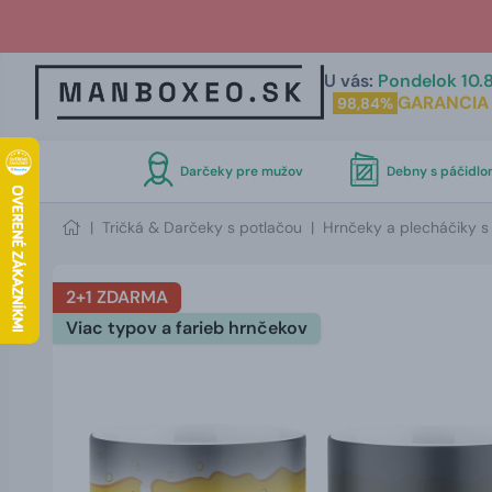
U vás:
Pondelok 10.8
GARANCIA
98,84%
Darčeky pre mužov
Debny s páčidl
|
Tričká & Darčeky s potlačou
|
Hrnčeky a plecháčiky s
2+1 ZDARMA
Viac typov a farieb hrnčekov