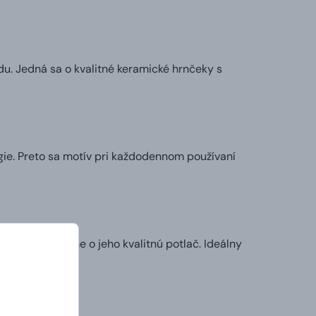
u. Jedná sa o kvalitné keramické hrnčeky s
ie. Preto sa motív pri každodennom používaní
my sa postaráme o jeho kvalitnú potlač. Ideálny
l.