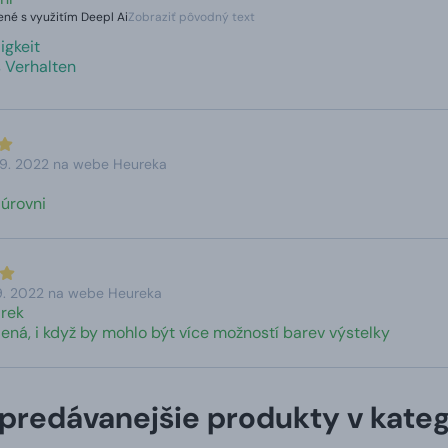
né s využitím Deepl Ai
Zobraziť pôvodný text
igkeit
s Verhalten
 9. 2022 na webe Heureka
 úrovni
9. 2022 na webe Heureka
árek
ená, i když by mohlo být více možností barev výstelky
predávanejšie produkty v kateg