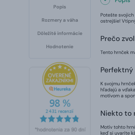
Popis
Popis
Potešte svojich
Rozmery a váha
ostrejšie! Vtip
Dôležité informácie
Prečo zvol
Hodnotenie
Tento hrnček m
Perfektný 
K svojmu hrnčeku
hľadajú a vďaka
motívom a spom
Niekto to
Motív tohto hrn
keď si uvaríte k