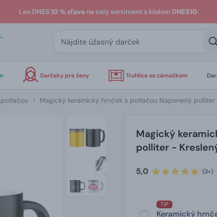
Len DNES
10 % zľava
na celý sortiment s kódom
DNES10
.
.
om
Darčeky pre ženy
Truhlice so zámočkom
Dar
 potlačou
Magický keramický hrnček s potlačou Napenený polliter 
Magický keramic
polliter - Kresle
5,0
(3×)
TIP
Keramický hrnče