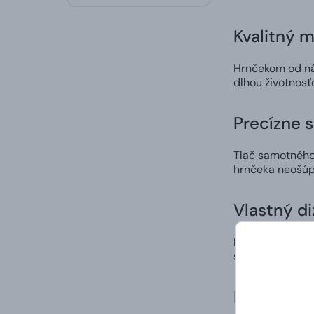
Kvalitný m
Hrnčekom od nás
dlhou životnosť
Precízne 
Tlač samotného 
hrnčeka neošúp
Vlastný di
Ľahko a rýchlo 
spôsob, ako nie
Doručenie