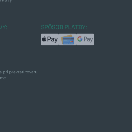
a
VY:
SPÔSOB PLATBY:
pri prevzatí tovaru.
ime