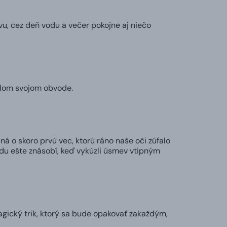
vu, cez deň vodu a večer pokojne aj niečo
elom svojom obvode.
ná o skoro prvú vec, ktorú ráno naše oči zúfalo
adu ešte znásobí, keď vykúzli úsmev vtipným
agický trik, ktorý sa bude opakovať zakaždým,