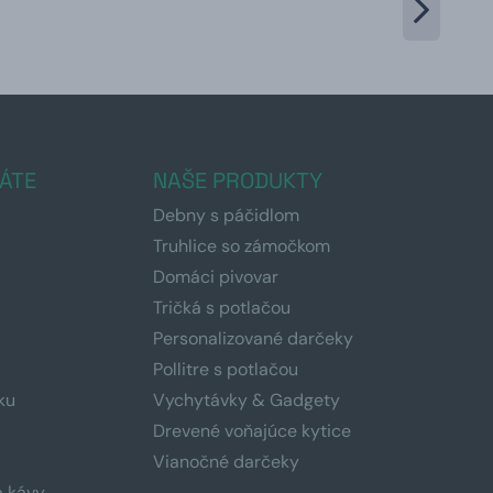
ÁTE
NAŠE PRODUKTY
Debny s páčidlom
Truhlice so zámočkom
Domáci pivovar
Tričká s potlačou
Personalizované darčeky
Pollitre s potlačou
ku
Vychytávky & Gadgety
Drevené voňajúce kytice
Vianočné darčeky
a kávy