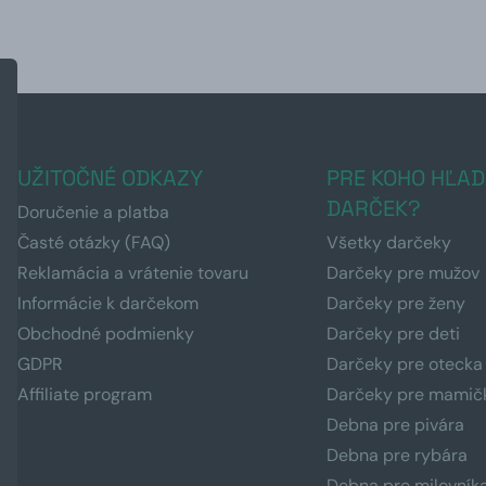
UŽITOČNÉ ODKAZY
PRE KOHO HĽAD
DARČEK?
Doručenie a platba
Časté otázky (FAQ)
Všetky darčeky
Reklamácia a vrátenie tovaru
Darčeky pre mužov
Informácie k darčekom
Darčeky pre ženy
Obchodné podmienky
Darčeky pre deti
GDPR
Darčeky pre otecka
Affiliate program
Darčeky pre mamič
Debna pre pivára
Debna pre rybára
Debna pre milovník