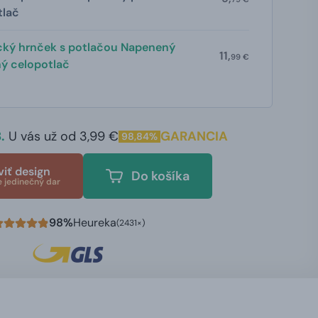
tlač
cký hrnček s potlačou Napenený
11,
99 €
ený celopotlač
.
U vás už od 3,99 €
GARANCIA
98,84%
viť design
Do košíka
e jedinečný dar
98%
Heureka
(2431×)