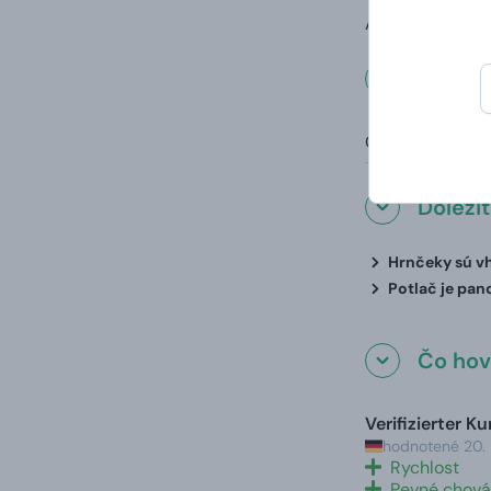
A to vrátane va
Rozmer
Objem:
Dôleži
Hrnčeky sú vh
Potlač je pan
Čo hovo
Verifizierter K
hodnotené 20.
Rychlost
Pevné chová