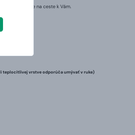
ruhý deň už bude na ceste k Vám.
teplocitlivej vrstve odporúča umývať v ruke)