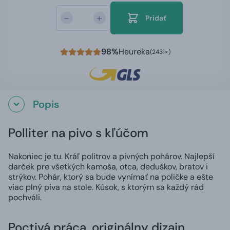
-
+
Pridať
98%
Heureka
(2431×)
Popis
Polliter na pivo s kľúčom
Nakoniec je tu. Kráľ politrov a pivných pohárov. Najlepší
darček pre všetkých kamoša, otca, deduškov, bratov i
strýkov. Pohár, ktorý sa bude vynímať na poličke a ešte
viac plný piva na stole. Kúsok, s ktorým sa každý rád
pochváli.
Poctivá práca, originálny dizajn