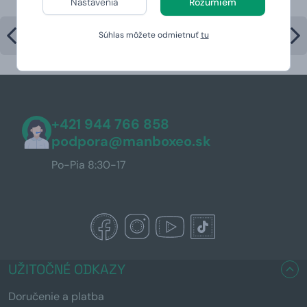
Nastavenia
Rozumiem
Súhlas môžete odmietnuť
tu
+421 944 766 858
podpora@manboxeo.sk
Po-Pia 8:30-17
UŽITOČNÉ ODKAZY
Doručenie a platba