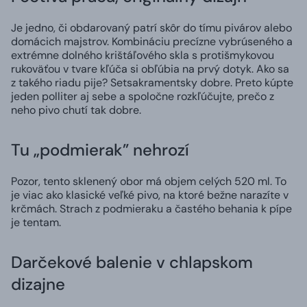
Je jedno, či obdarovaný patrí skôr do tímu pivárov alebo
domácich majstrov. Kombináciu precízne vybrúseného a
extrémne dolného krištáľového skla s protišmykovou
rukoväťou v tvare kľúča si obľúbia na prvý dotyk. Ako sa
z takého riadu pije? Setsakramentsky dobre. Preto kúpte
jeden polliter aj sebe a spoločne rozkľúčujte, prečo z
neho pivo chutí tak dobre.
Tu „podmierak” nehrozí
Pozor, tento sklenený obor má objem celých 520 ml. To
je viac ako klasické veľké pivo, na ktoré bežne narazíte v
krčmách. Strach z podmieraku a častého behania k pípe
je tentam.
Darčekové balenie v chlapskom
dizajne