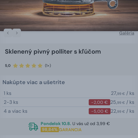
Galéria
Sklenený pivný polliter s kľúčom
5,0
(1×)
Nakúpte viac a ušetrite
1 ks
27,
/ ks
99 €
2-3 ks
25,
/ ks
-2,00 €
99 €
4 a viac ks
22,
/ ks
-5,00 €
99 €
Pondelok 10.8.
U vás už od 3,99 €
98,84%
GARANCIA