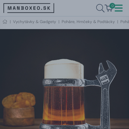
0
|
Vychytávky & Gadgety
|
Poháre, Hrnčeky & Podtácky
|
Pohá