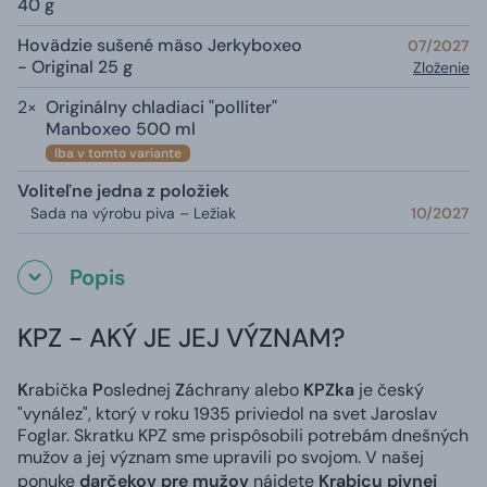
40 g
Hovädzie sušené mäso Jerkyboxeo
07/2027
- Original 25 g
Zloženie
2×
Originálny chladiaci "polliter"
Manboxeo 500 ml
Iba v tomto variante
Voliteľne jedna z položiek
Sada na výrobu piva – Ležiak
10/2027
Popis
KPZ - AKÝ JE JEJ VÝZNAM?
K
rabička
P
oslednej
Z
áchrany alebo
KPZka
je český
"vynález", ktorý v roku 1935 priviedol na svet Jaroslav
Foglar. Skratku KPZ sme prispôsobili potrebám dnešných
mužov a jej význam sme upravili po svojom. V našej
ponuke
darčekov pre mužov
nájdete
Krabicu pivnej