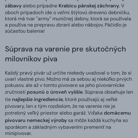
zábavy
alebo prípadne
Krabicu pánskej záchrany.
V
oboch prípadoch ide o veľmi štýlovú drevenú debničku,
ktorá má tvar "army" muničnej debny, ktorá sa používala
a používa na prepravu zbraní alebo nábojov. Páčidlo je
súčasťou balenia!
Súprava na varenie pre skutočných
milovníkov piva
Každý pravý pivár už určite niekedy uvažoval o tom, že si
uvarí vlastné pivo. Možno má za sebou aj niekoľko prvých
pokusov, ale až v tomto pivovare sa jeho pivovarnícke
zručnosti
posunú o úroveň vyššie
. Súprava obsahuje len
tie
najlepšie ingrediencie
, ktoré používajú aj veľké
pivovary, len s tým rozdielom, že na varenie nie je
potrebný veľký priestor alebo garáž. Vďaka
domácemu
pivovaru nemeckej výroby
sa môže každá kuchyňa so
sporákom a základným vybavením premeniť na
minipivovar.