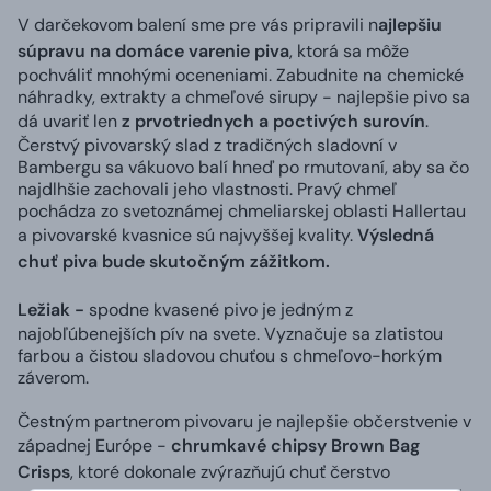
V darčekovom balení sme pre vás pripravili n
ajlepšiu
súpravu na domáce varenie piva
, ktorá sa môže
pochváliť mnohými oceneniami. Zabudnite na chemické
náhradky, extrakty a chmeľové sirupy - najlepšie pivo sa
dá uvariť len
z prvotriednych a poctivých surovín
.
Čerstvý pivovarský slad z tradičných sladovní v
Bambergu sa vákuovo balí hneď po rmutovaní, aby sa čo
najdlhšie zachovali jeho vlastnosti. Pravý chmeľ
pochádza zo svetoznámej chmeliarskej oblasti Hallertau
a pivovarské kvasnice sú najvyššej kvality.
Výsledná
chuť piva bude skutočným zážitkom.
Ležiak -
spodne kvasené pivo je jedným z
najobľúbenejších pív na svete. Vyznačuje sa zlatistou
farbou a čistou sladovou chuťou s chmeľovo-horkým
záverom.
Čestným partnerom pivovaru je najlepšie občerstvenie v
západnej Európe -
chrumkavé chipsy Brown Bag
Crisps
, ktoré dokonale zvýrazňujú chuť čerstvo