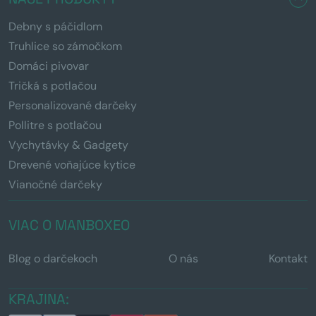
Debny s páčidlom
Truhlice so zámočkom
Domáci pivovar
Tričká s potlačou
Personalizované darčeky
Pollitre s potlačou
Vychytávky & Gadgety
Drevené voňajúce kytice
Vianočné darčeky
VIAC O MANBOXEO
Blog o darčekoch
O nás
Kontakt
KRAJINA: