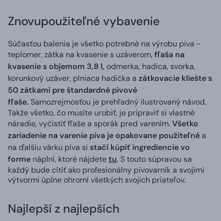
Znovupoužiteľné vybavenie
Súčasťou balenia je všetko potrebné na výrobu piva -
teplomer, zátka na kvasenie s uzáverom,
fľaša na
kvasenie s objemom 3,8 l,
odmerka, hadica, svorka,
korunkový uzáver, plniaca hadička a
zátkovacie kliešte s
50 zátkami pre štandardné pivové
fľaše.
Samozrejmosťou je prehľadný ilustrovaný návod.
Takže všetko, čo musíte urobiť, je pripraviť si vlastné
náradie, vyčistiť fľaše a sporák pred varením.
Všetko
zariadenie na varenie piva je opakovane použiteľné
a
na ďalšiu várku piva si
stačí kúpiť ingrediencie vo
forme
náplní, ktoré nájdete
tu
. S touto súpravou sa
každý bude cítiť ako profesionálny pivovarník a svojimi
výtvormi úplne ohromí všetkých svojich priateľov.
Najlepší z najlepších