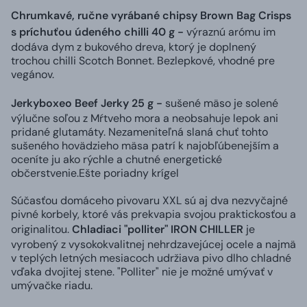
Chrumkavé, ručne vyrábané chipsy Brown Bag Crisps
s príchuťou údeného chilli 40 g -
výraznú arómu im
dodáva dym z bukového dreva, ktorý je doplnený
trochou chilli Scotch Bonnet. Bezlepkové, vhodné pre
vegánov.
Jerkyboxeo Beef Jerky 25 g -
sušené mäso je solené
výlučne soľou z Mŕtveho mora a neobsahuje lepok ani
pridané glutamáty. Nezameniteľná slaná chuť tohto
sušeného hovädzieho mäsa patrí k najobľúbenejším a
oceníte ju ako rýchle a chutné energetické
občerstvenie.Ešte poriadny krígel
Súčasťou domáceho pivovaru XXL sú aj dva nezvyčajné
pivné korbely, ktoré vás prekvapia svojou praktickosťou a
originalitou.
Chladiaci "polliter" IRON CHILLER
je
vyrobený z vysokokvalitnej nehrdzavejúcej ocele a najmä
v teplých letných mesiacoch udržiava pivo dlho chladné
vďaka dvojitej stene. "Polliter" nie je možné umývať v
umývačke riadu.