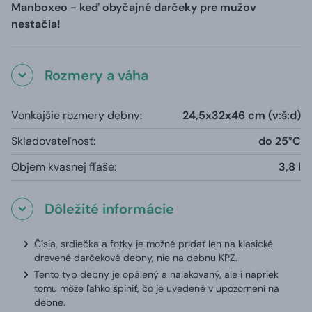
Manboxeo - keď obyčajné darčeky pre mužov
nestačia!
Rozmery a váha
Vonkajšie rozmery debny:
24,5x32x46 cm (v:š:d)
Skladovateľnosť:
do 25°C
Objem kvasnej fľaše:
3,8 l
Dôležité informácie
Čísla, srdiečka a fotky je možné pridať len na klasické
drevené darčekové debny, nie na debnu KPZ.
Tento typ debny je opálený a nalakovaný, ale i napriek
tomu môže ľahko špiniť, čo je uvedené v upozornení na
debne.