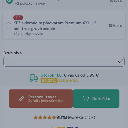
151,
99 €
+2 položky navyše
TIP
KPZ s domácim pivovarom Premium XXL + 2
139,
99 €
pollitre s gravírovaním
+2 položky navyše
Druh piva
*
Utorok 11.8.
U vás už od 3,99 €
98,32%
GARANCIA
Personalizovať
Do košíka
Darujte jedinečný dar
98%
Heureka
(2431×)