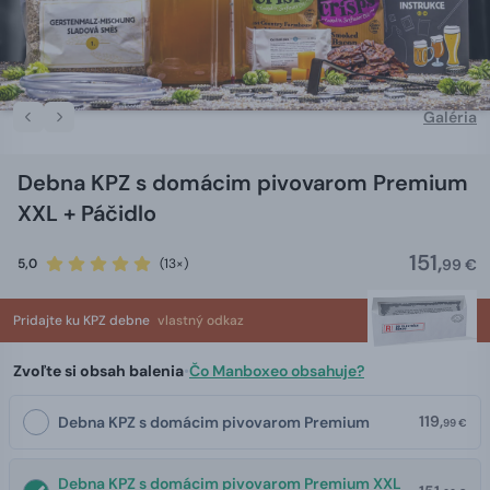
Galéria
Debna KPZ s domácim pivovarom Premium
XXL + Páčidlo
151,
5,0
(13×)
99 €
Pridajte ku KPZ debne
vlastný odkaz
Zvoľte si obsah balenia
•
Čo Manboxeo obsahuje?
119,
Debna KPZ s domácim pivovarom Premium
99 €
Debna KPZ s domácim pivovarom Premium XXL