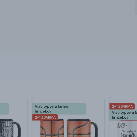
Viac typov a farieb
2+1 ZDARMA
hrnčekov
Viac typov a f
2+1 ZDARMA
hrnčekov