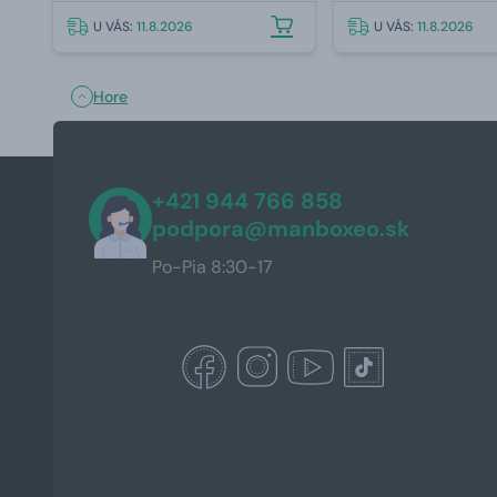
U VÁS:
11.8.2026
U VÁS:
11.8.2026
Hore
+421 944 766 858
podpora@manboxeo.sk
Po-Pia 8:30-17