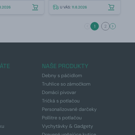
.8.2026
U VÁS:
11.8.2026
1
2
ÁTE
NAŠE PRODUKTY
Debny s páčidlom
Truhlice so zámočkom
Domáci pivovar
Tričká s potlačou
Personalizované darčeky
Pollitre s potlačou
ku
Vychytávky & Gadgety
Drevené voňajúce kytice