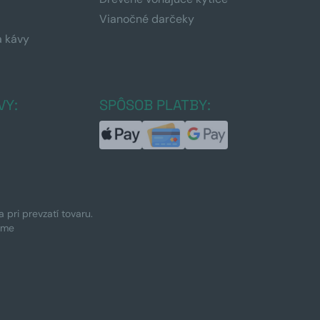
Vianočné darčeky
a kávy
a
VY:
SPÔSOB PLATBY:
pri prevzatí tovaru.
ime