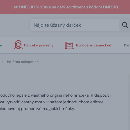
Len DNES
10 % zľava
na celý sortiment s kódom
DNES10
.
om
Darčeky pre ženy
Truhlice so zámočkom
Dar
|
Unikátna celopotlač
oducho lepšie z vlastného originálneho hrnčeka. K dispozícii
sť vytvoriť vlastný motív v našom jednoduchom editore.
lechové aj premenlivé magické hrnčeky.