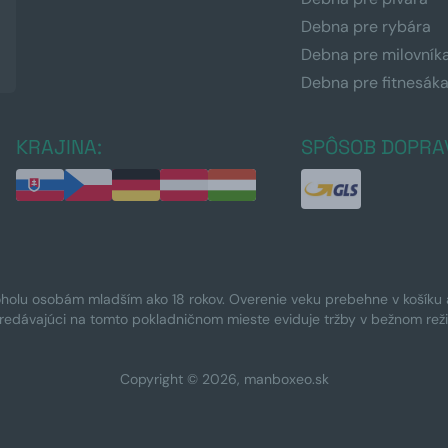
Debna pre rybára
Debna pre milovník
Debna pre fitnesák
KRAJINA:
SPÔSOB DOPRA
oholu osobám mladším ako 18 rokov. Overenie veku prebehne v košíku a 
Predávajúci na tomto pokladničnom mieste eviduje tržby v bežnom rež
Copyright © 2026, manboxeo.sk