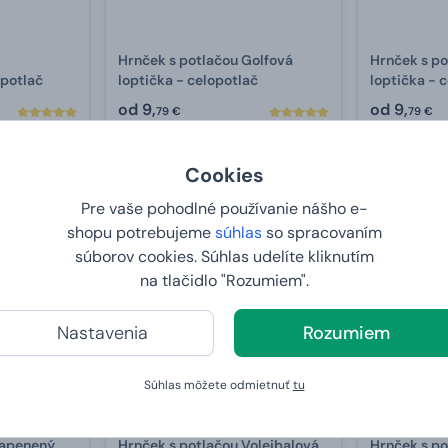
Hrnček s potlačou Golfová
Hrnček s po
opotlač
loptička - celopotlač
loptička - 
od
9,
od
9,
79 €
79 €
U VÁS:
11.8.2026
U VÁS:
11
Cookies
Pre vaše pohodlné používanie nášho e-
2+1 ZDARMA
2+1 ZDARMA
shopu potrebujeme
súhlas
so spracovaním
Viac typov a farieb
Viac typov a f
súborov cookies. Súhlas udelíte kliknutím
hrnčekov
hrnčekov
na tlačidlo "Rozumiem".
Nastavenia
Rozumiem
Súhlas môžete odmietnuť
tu
Napenený
Hrnček s potlačou Volejbalová
Hrnček s po