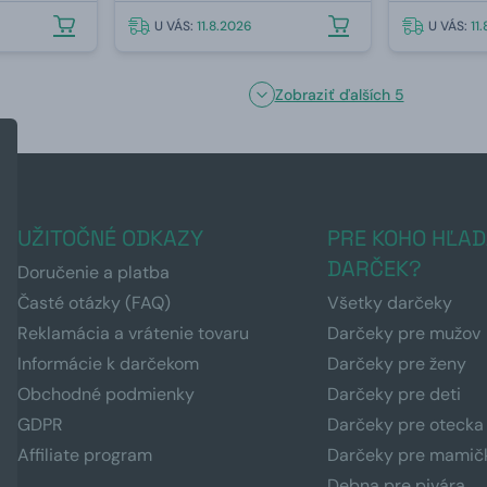
U VÁS:
11.8.2026
U VÁS:
11
Zobraziť ďalších 5
UŽITOČNÉ ODKAZY
PRE KOHO HĽAD
DARČEK?
Doručenie a platba
Časté otázky (FAQ)
Všetky darčeky
Reklamácia a vrátenie tovaru
Darčeky pre mužov
Informácie k darčekom
Darčeky pre ženy
Obchodné podmienky
Darčeky pre deti
GDPR
Darčeky pre otecka
Affiliate program
Darčeky pre mamič
Debna pre pivára