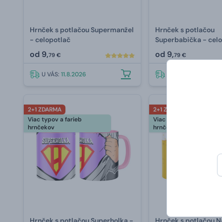
Hrnček s potlačou Supermanžel
Hrnček s potlačou
- celopotlač
Superbabička - cel
od
9,
od
9,
79 €
79 €
U VÁS:
11.8.2026
U VÁS:
11.8.2026
2+1 ZDARMA
2+1 ZDARMA
Viac typov a farieb
Viac typov a farieb
hrnčekov
hrnčekov
Hrnček s potlačou Superholka -
Hrnček s potlačou 