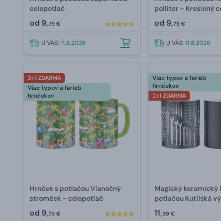
celopotlač
polliter - Kreslený 
od
9,
od
9,
79 €
79 €
U VÁS:
11.8.2026
U VÁS:
11.8.2026
2+1 ZDARMA
Viac typov a farieb
hrnčekov
Viac typov a farieb
hrnčekov
2+1 ZDARMA
Hrnček s potlačou Vianočný
Magický keramický 
stromček - celopotlač
potlačou Kutilská v
celopotlač
od
9,
11,
79 €
99 €