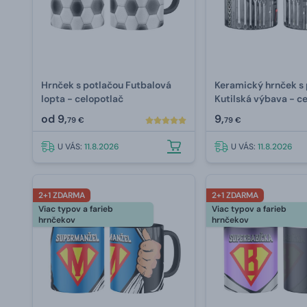
Hrnček s potlačou Futbalová
Keramický hrnček s 
lopta - celopotlač
Kutilská výbava - c
od
9,
9,
79 €
79 €
U VÁS:
11.8.2026
U VÁS:
11.8.2026
2+1 ZDARMA
2+1 ZDARMA
Viac typov a farieb
Viac typov a farieb
hrnčekov
hrnčekov