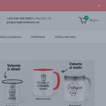
0
+421 944 766 858
(Po-Pia 8:30-17)
0,
00 €
podpora@manboxeo.sk
čeky s potlačou
Príležitosti
Všetky darčeky