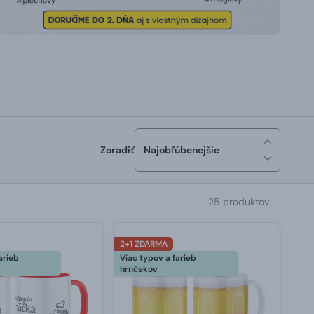
Zoradiť
Najobľúbenejšie
25 produktov
2+1 ZDARMA
arieb
Viac typov a farieb
hrnčekov