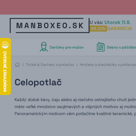
U vás:
Utorok 11.8.
GARANCIA
98,23%
Darčeky pre mužov
Debny s páčidl
|
Tričká & Darčeky s potlačou
|
Hrnčeky a plecháčiky s potlačou
Celopotlač
Každý dúšok kávy, čaju alebo aj niečoho ostrejšieho chutí jedn
máte veľké množstvo zaujímavých a vtipných motívov aj možno
Panoramatickým motívom vám potlačíme kvalitné keramické, p