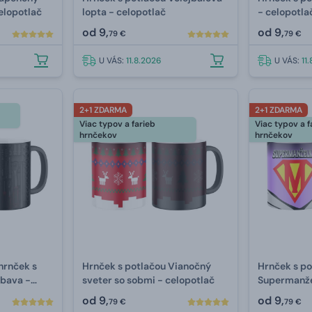
celopotlač
lopta - celopotlač
- celopotla
od
9,
od
9,
79 €
79 €
U VÁS:
11.8.2026
U VÁS:
11
2+1 ZDARMA
2+1 ZDARMA
Viac typov a farieb
Viac typov a f
hrnčekov
hrnčekov
hrnček s
Hrnček s potlačou Vianočný
Hrnček s p
ýbava -
sveter so sobmi - celopotlač
Supermanže
od
9,
od
9,
79 €
79 €