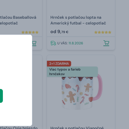
tlačou Baseballová
Hrnček s potlačou lopta na
celopotlač
Americký futbal - celopotlač
od
9,
79 €
.8.2026
U VÁS:
11.8.2026
2+1 ZDARMA
arieb
Viac typov a farieb
hrnčekov
tlačou Osie hniezdo
Hrnček s potlačou Vianočné