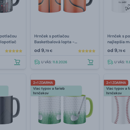
potlačou
Hrnček s potlačou
Hrnček s po
elopotlač
Basketbalová lopta -
najlepšia m
celopotlač
celopotlač
od
9,
od
9,
79 €
79 €
U VÁS:
11.8.2026
U VÁS:
11
2+1 ZDARMA
2+1 ZDARMA
Viac typov a farieb
Viac typov a f
hrnčekov
hrnčekov