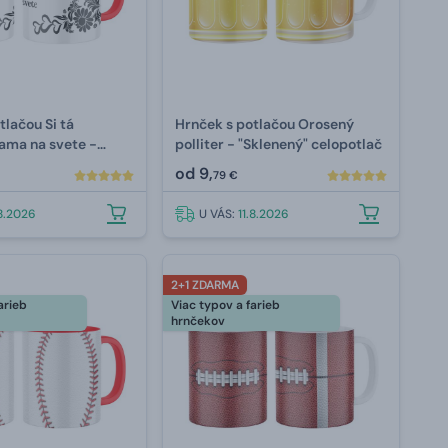
tlačou Si tá
Hrnček s potlačou Orosený
ama na svete -
polliter - "Sklenený" celopotlač
od
9,
79 €
.8.2026
U VÁS:
11.8.2026
2+1 ZDARMA
arieb
Viac typov a farieb
hrnčekov