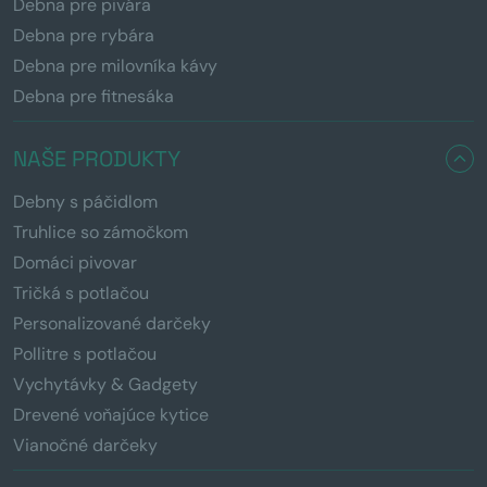
Debna pre pivára
Debna pre rybára
Debna pre milovníka kávy
Debna pre fitnesáka
NAŠE PRODUKTY
Debny s páčidlom
Truhlice so zámočkom
Domáci pivovar
Tričká s potlačou
Personalizované darčeky
Pollitre s potlačou
Vychytávky & Gadgety
Drevené voňajúce kytice
Vianočné darčeky