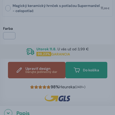
Magický keramický hrnček s potlačou Supermanžel
11,
99 €
- celopotlač
Farba
Utorok 11.8.
U vás už od 3,99 €
98,23%
GARANCIA
Upraviť design
Do košíka
Darujte jedinečný dar
98%
Heureka
(2431×)
Popis