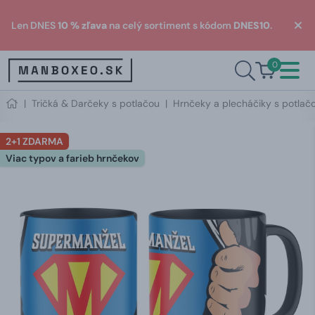
Len DNES
10 % zľava
na celý sortiment s kódom
DNES10
.
0
|
Tričká & Darčeky s potlačou
|
Hrnčeky a plecháčiky s potlač
2+1 ZDARMA
Viac typov a farieb hrnčekov