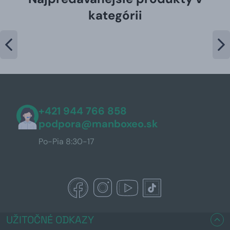
kategórii
+421 944 766 858
podpora@manboxeo.sk
Po-Pia 8:30-17
UŽITOČNÉ ODKAZY