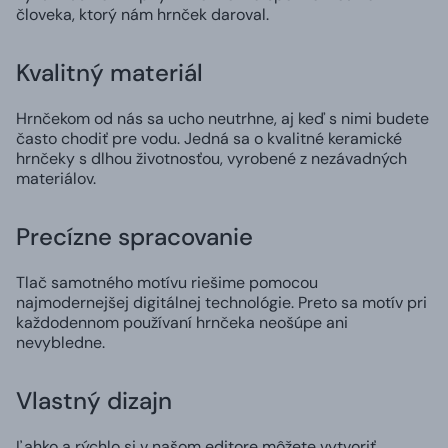
človeka, ktorý nám hrnček daroval.
Kvalitný materiál
Hrnčekom od nás sa ucho neutrhne, aj keď s nimi budete
často chodiť pre vodu. Jedná sa o kvalitné keramické
hrnčeky s dlhou životnosťou, vyrobené z nezávadných
materiálov.
Precízne spracovanie
Tlač samotného motívu riešime pomocou
najmodernejšej digitálnej technológie. Preto sa motív pri
každodennom používaní hrnčeka neošúpe ani
nevybledne.
Vlastný dizajn
Ľahko a rýchlo si v našom editore môžete vytvoriť