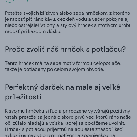
Potešte svojich blízkych alebo seba hrnčekom, z ktorého
je radosť piť ráno kávu, cez deň vodu a večer pokojne aj
niečo ostrejšie! Vtipný a štýlový hrnček s motívom urobí
radosť pri každom dúšku.
Prečo zvoliť náš hrnček s potlačou?
Tento hrnček má na sebe motív formou celopotlače,
takže je potlačený po celom svojom obvode.
Perfektný darček na malé aj veľké
príležitosti
K svojmu hrnčeku si ľudia prirodzene vytvárajú pozitívny
vzťah, pretože sa jedná o skoro prvú vec, ktorú ráno naše
oči zúfalo hľadajú a vďaka ktorej sa dokážeme uvoľniť.
Hrnček s potlačou príjemnú náladu ešte znásobí, keď
vykúzli úsmev vtipným motívom a spomienkou na